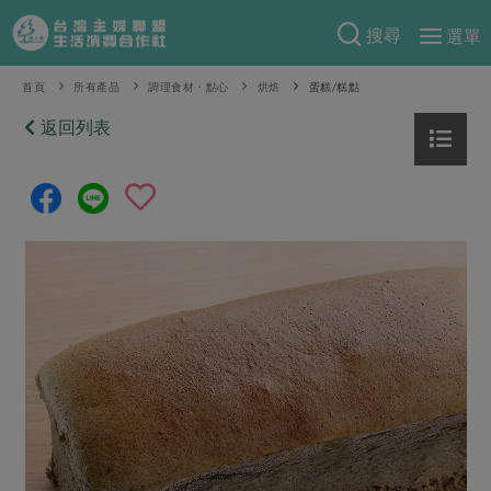
搜尋
選單
產品分類
首頁
所有產品
調理食材・點心
烘焙
蛋糕/糕點
當季蔬果
返回列表
食譜料理
一籃菜
當令水果
食材
特別企畫
芽苗類
蕈菇類
米食
預購活動
綠主張
辛香料類
麵食
把最好的台灣味帶回家！
觀點文章
關於合作社
肉食
奶蛋豆・五穀
防災用品預購圓滿結束
主婦食堂
一籃菜真心話
海鮮
蛋
乳製品
認識合作社
重要公告
2026年端午節預購圓滿結束
社內大小事
合作聯合國
常備菜
豆製品
米麵雜糧
關於我們
更多預購活動
產品故事
生活提案
蔬食
合作社組織
肉品・水產
樂齡生活
親子食育
蛋料理
當季產品
員工與求才