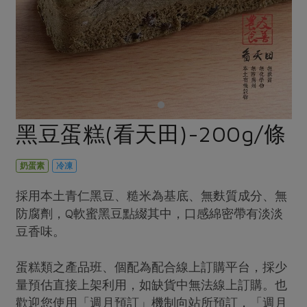
畜產肉類
水產
廚房瑜伽
合作25-經典快閃最後一週
水畜加工品
料理方式
產品檢驗
合作25-精選產品第四彈
關注議題
烘焙．點心
自主把關
合作25-精選產品第三彈
調理食材・點心
減硝酸鹽
惜食
醬料
檢驗報告
更多當季產品
調味醬料/南北貨
烘焙
非基改運動
支持本土農糧
湯品．鍋物
硝酸鹽檢驗
休閒零嘴
沖泡飲品
廢核運動
能源議題
黑豆蛋糕(看天田)-200g/條
漬物
議題活動
保健食品
減添加物
減塑減廢
涼拌沙拉
社員權益
主婦聯盟X樂齡網特約優惠案
奶蛋素
冷凍
公益金
食農教育
飲品
居家好物
合作社法規
30%rPET紅烏龍茶
更多議題
採用本土青仁黑豆、糙米為基底、無麩質成分、無
美妝保養
個人清潔
社務專區
防腐劑，Q軟蜜黑豆點綴其中，口感綿密帶有淡淡
2024農業發展計畫年度報告
主題食譜
豆香味。
生活者e週報
家庭清潔
織品
選舉專區
更多議題活動
異國料理
日用品
圖書禮品
綠主張月刊
蛋糕類之產品班、個配為配合線上訂購平台，採少
年菜食譜
防災用品
最新消息
量預估直接上架利用，如缺貨中無法線上訂購。也
把最好的台灣味帶回家！
典藏閱覽室
養身食補
歡迎您使用「週月預訂」機制向站所預訂，「週月