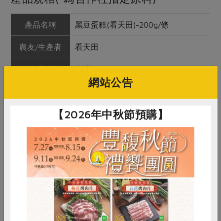
產品名稱
黑豆蛋糕(看天田)-200g/條
農友/生產者
看天田
產地/原產地
台灣
網站公告
淨重/數量
200公克/條
【2026年中秋節預購】
內容物
雞蛋、蜜黑豆(青仁黑豆、特砂、
水)、黑豆豆漿(青仁黑豆、水)、青仁
黑豆、特砂(細砂糖)、軟質棕櫚油、
糙米、無鹽奶油、檸檬、蛋殼粉、亞
麻仁
保存條件
1. 冷凍保存30天。
2. 未食用畢，請放保鮮盒內冷藏。
惜食
RPET
食譜
減硝酸鹽