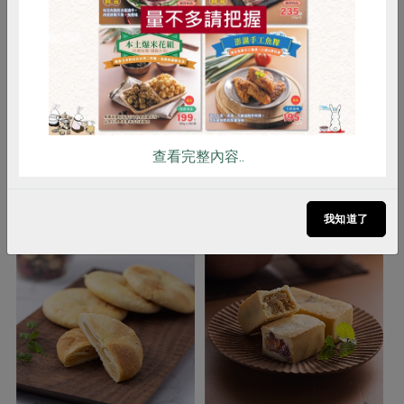
雞蛋
食安
共同購買
產品說明
全產品未添加防腐劑，採冷凍配送。
解凍後食用口感更佳。
注意事項
本產品含有雞蛋、大豆、牛奶及亞麻
仁，不適合其過敏體質者食用
查看完整內容..
你可能有興趣的產品
我知道了