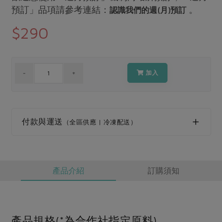
媒體報導
最新產品
預訂」品項請參考連結：
。
認識我們的週(月)預訂
節慶大餐
下載專區
$290
優惠專區
高麗菜海鮮煎餅
地區活動
素食專區
社務會議
地區活動
加入
樂齡友善
活動報下載
付款與運送
（全區供應 | 冷凍配送）
產品介紹
訂購須知
產品規格(*為合作社指定原料)