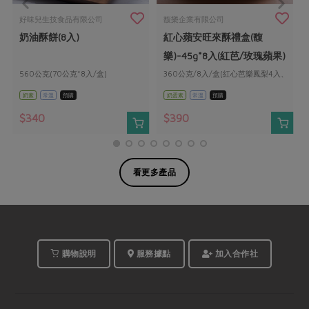
好味兒生技食品有限公司
馥樂企業有限公司
奶油酥餅(8入)
紅心蘋安旺來酥禮盒(馥
樂)-45g*8入(紅芭/玫瑰蘋果)
560公克(70公克*8入/盒)
360公克/8入/盒(紅心芭樂鳳梨4入、
蘋果玫瑰4入)
奶素
常溫
預購
奶蛋素
常溫
預購
$340
$390
看更多產品
購物說明
服務據點
加入合作社