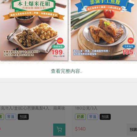
查看完整內容..
企業有限公司
瑪諾蘭迦工作室
蘋安旺來酥禮盒(馥
純純綠豆椪(瑪諾蘭迦)-180
-45g*8入(紅芭/玫瑰蘋果)
入
公克/8入/盒(紅心芭樂鳳梨4入、蘋果玫
180公克/3入
)
素
常溫
預購
奶素
常溫
預購
0
$140
預購