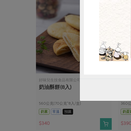
好味兒生技食品有限公司
馥樂
奶油酥餅(8入)
紅心
樂)
560公克(70公克*8入/盒)
360
瑰4入
奶素
常溫
預購
奶蛋
$340
$39
暫無庫存