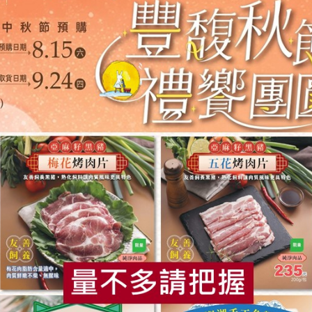
天品社區食坊
灣
50公克
、二砂、麵粉、橄欖油、紅豆、綠茶粉、碘鹽
藏未開封可保存7天；開封後請儘速食用完畢
品不添加色素、防腐劑及香料，呈現自然風味
品含有麩質的穀類、蛋及其製品，對其過敏者請勿食用
食
RPET
食譜
減硝酸鹽
雞蛋
食安
共同
你可能有興趣的產品