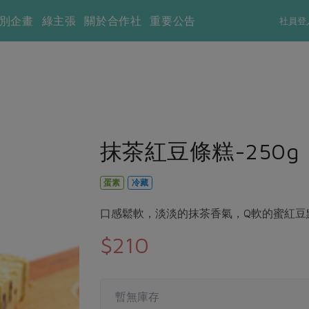
別企畫
綠主張
關於合作社
重要公告
社員登
抹茶紅豆條糕-250g
蛋素
冷藏
口感鬆軟，淡淡的抹茶香氣，Q軟的蜜紅豆點
$210
暫無庫存