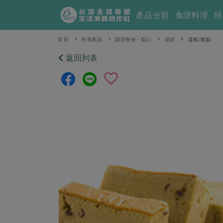
產品分類
食譜料理
特
首頁
所有產品
調理食材・點心
烘焙
蛋糕/糕點
返回列表