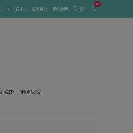
0
入
加入合作社
服務據點
購物說明
搜尋
綴其中 (春夏供應)