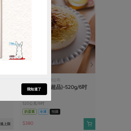
超品企業股份有限公司
g/3
法式烤乳酪(超品)-520g/6吋
我知道了
520公克/6吋
奶蛋素
冷凍
預購
$380
達上限