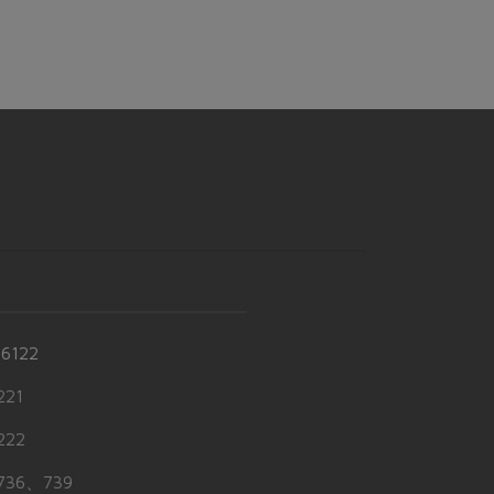
-6122
21
22
36、739