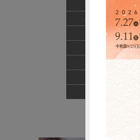
農友/生產者
手
產地/原產地
台
淨重/數量
2
內容物
蛋
保存條件
冷
產品說明
本
注意事項
本
惜