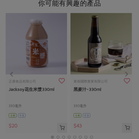
你可能有興趣的產品
正康食品有限公司
東南國際實業有限公司
Jacksoy花生米漿330ml
黑麥汁-330ml
330毫升
330毫升
全素
常溫
全素
常溫
$20
$43