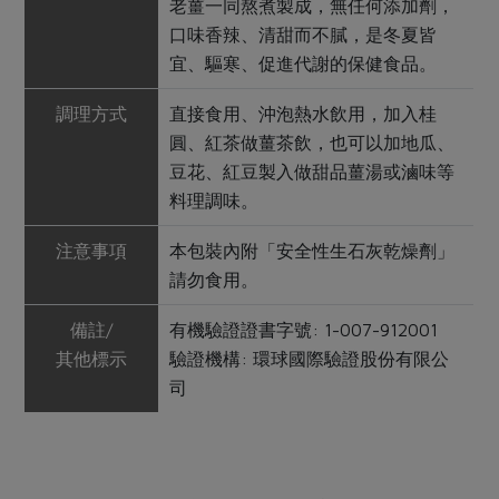
老薑一同熬煮製成，無任何添加劑，
口味香辣、清甜而不膩，是冬夏皆
宜、驅寒、促進代謝的保健食品。
調理方式
直接食用、沖泡熱水飲用，加入桂
圓、紅茶做薑茶飲，也可以加地瓜、
豆花、紅豆製入做甜品薑湯或滷味等
料理調味。
注意事項
本包裝內附「安全性生石灰乾燥劑」
請勿食用。
備註/
有機驗證證書字號: 1-007-912001
其他標示
驗證機構: 環球國際驗證股份有限公
司