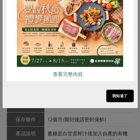
惜食
RPET
食譜
減硝酸鹽
產品規格(*為合作社指定原料)
雞蛋
食安
共同購買
產品名稱
有機薑糖
農友/生產者
茶山雜糧產銷班
查看完整內容..
產地/原產地
台灣阿里山
淨重/數量
220公克
我知道了
內容物
有機甘蔗(台灣)、有機薑(台灣)
保存條件
12個月(開封後請密封保鮮)
產品說明
薑糖是白甘蔗榨汁後加入自產的有機