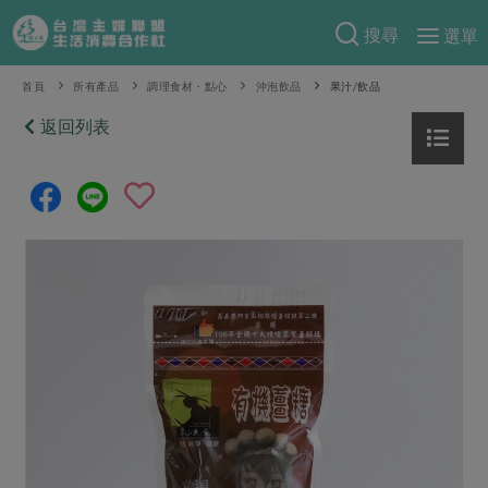
搜尋
選單
產品分類
首頁
所有產品
調理食材・點心
沖泡飲品
果汁/飲品
當季蔬果
返回列表
食譜料理
一籃菜
當令水果
食材
特別企畫
芽苗類
蕈菇類
米食
預購活動
綠主張
辛香料類
麵食
把最好的台灣味帶回家！
觀點文章
關於合作社
肉食
奶蛋豆・五穀
防災用品預購圓滿結束
主婦食堂
一籃菜真心話
海鮮
蛋
乳製品
認識合作社
重要公告
2026年端午節預購圓滿結束
社內大小事
合作聯合國
常備菜
豆製品
米麵雜糧
關於我們
更多預購活動
產品故事
生活提案
蔬食
合作社組織
肉品・水產
樂齡生活
親子食育
蛋料理
當季產品
員工與求才