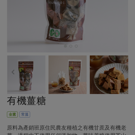
畜產肉類
水產
廚房瑜伽
合作25-經典快閃最後一週
水畜加工品
料理方式
產品檢驗
合作25-精選產品第四彈
關注議題
烘焙．點心
自主把關
合作25-精選產品第三彈
調理食材・點心
減硝酸鹽
惜食
醬料
檢驗報告
更多當季產品
調味醬料/南北貨
烘焙
非基改運動
支持本土農糧
湯品．鍋物
硝酸鹽檢驗
休閒零嘴
沖泡飲品
廢核運動
能源議題
漬物
議題活動
保健食品
減添加物
減塑減廢
涼拌沙拉
社員權益
主婦聯盟X樂齡網特約優惠案
公益金
食農教育
飲品
居家好物
合作社法規
30%rPET紅烏龍茶
更多議題
美妝保養
個人清潔
社務專區
2024農業發展計畫年度報告
有機薑糖
主題食譜
生活者e週報
家庭清潔
織品
選舉專區
更多議題活動
異國料理
日用品
圖書禮品
全素
常溫
綠主張月刊
年菜食譜
防災用品
最新消息
把最好的台灣味帶回家！
原料為產銷班原住民農友種植之有機甘蔗及有機老
典藏閱覽室
養身食補