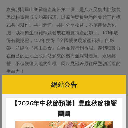
嘉義縣阿里山鄉雜糧產銷班第二班，是八八災後由鄒族農
民復耕重建成立的產銷班。以原住民最熟悉的集體工作模
式共同耕作、共同銷售、共同分享收益，不施農藥及化
肥，栽種原生種雜糧及發展在地農特產品加工。101年取
得有機認證，102年獲得『全國優良農業產銷班』的殊
榮，並建立『茶山良食』自有品牌行銷市場。產銷班致力
在自己的土地上找到站起來的機會並深耕發展、永續經
營，不但恢復大地的生機，同時見證著原住民堅韌活潑的
生命力！
網站公告
【2026年中秋節預購】豐馥秋節禮饗
團圓