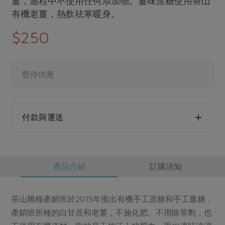
薑，過程中不使用任何添加物。薑味蔗糖使用茶山
媒體報導
最新產品
有機老薑，熱飲祛寒暖身。
節慶大餐
下載專區
$250
優惠專區
高麗菜海鮮煎餅
地區活動
素食專區
社務會議
地區活動
暫停供應
樂齡友善
活動報下載
付款與運送
產品介紹
訂購須知
茶山雜糧產銷班於2015年推出有機手工蔗糖和手工薑糖，
產銷班所種的白甘蔗和老薑，不施化肥、不用除草劑，也