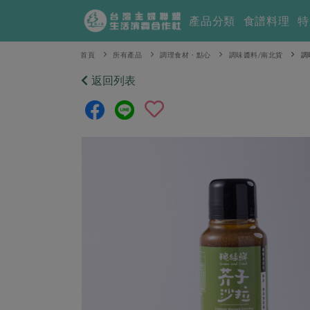
產品分類
食譜料理
特
首頁
所有產品
調理食材・點心
調味醬料/南北貨
調
返回列表