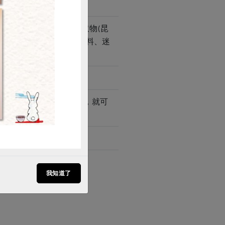
)、香菇濃縮汁、昆布萃取物(昆
生素E (抗氧化劑)、香料、迷
底，加入不同的水果醬料，就可
食風尚。
我知道了
製品。