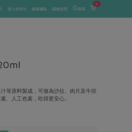
0
入
加入合作社
服務據點
購物說明
搜尋
0ml
果汁等原料製成，可做為沙拉、肉片及牛排
味素、人工色素，吃得更安心。