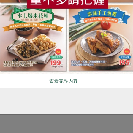
、甘蔗液糖、釀造酢、橄欖油、鹽、芥末籽、米霖(水、米、米麴
、糖漿、鹽) 、酵母抽出物、玉米糖膠、植物性大豆水解蛋白、維
存18個月
製成，氣味清香，入口質地細滑但不油膩。可用作一般沙拉的基
味，滿足家庭料理多樣化口味的需求，帶領您回歸健康自然的輕
查看完整內容..
青菜、火鍋沾醬、沙拉..等。
含麩質之穀物、大豆及其製品，對其過敏者請勿食用。
產製程廠房，其設備或生產管線有處理奶類、芝麻、魚類、蛋及其
乾燥處，避免陽光直射。