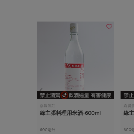
嘉農酒莊
嘉農
綠主張料理用米酒-600ml
綠主
600毫升
600