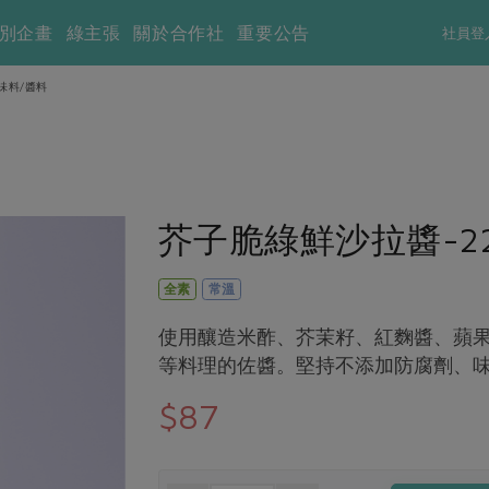
別企畫
綠主張
關於合作社
重要公告
社員登
味料/醬料
芥子脆綠鮮沙拉醬-22
全素
常溫
使用釀造米酢、芥茉籽、紅麴醬、蘋
等料理的佐醬。堅持不添加防腐劑、
$87