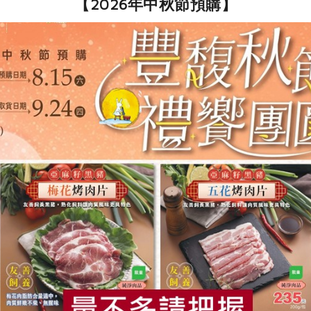
【2026年中秋節預購】
社指定原料)
-220ml
公司
食
RPET
食譜
減硝酸鹽
雞蛋
食安
共同