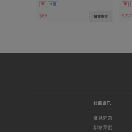
葷
常溫
葷
$85
$22
暫無庫存
社服資訊
常見問題
聯絡我們