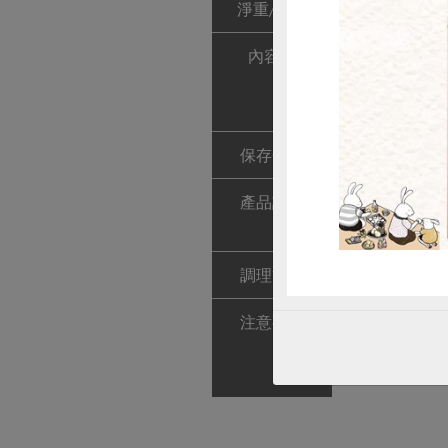
淨重/數量
220毫升
內容物
水、釀造醬油
布抽出物、糊精
迭香抽出物
保存條件
常溫未開封可保
產品說明
精選自然食蔬
變化出多重風
調理方式
搭配涼麵醬、燙
注意事項
1.本品含有
2.本產品生
3.請放置陰涼