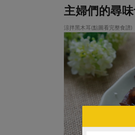
主婦們的尋味
涼拌黑木耳(點圖看完整食譜)