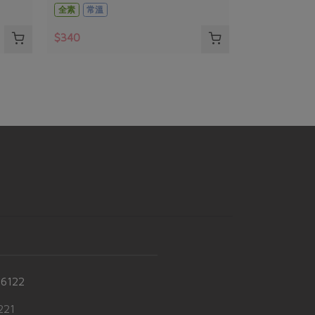
全素
常溫
$340
-6122
21