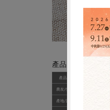
產品規格(*為合作
產品名稱
芥子脆綠鮮沙拉醬
農友/生產者
穀盛股份有限
產地/原產地
台灣
惜