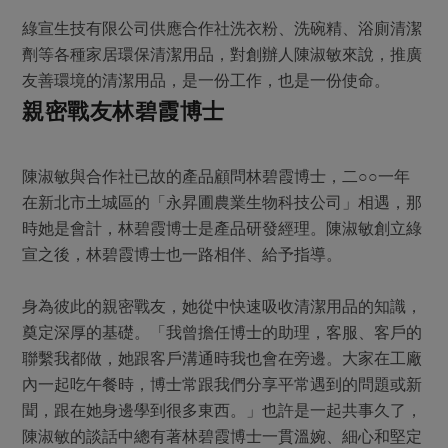
綠宣生技有限公司供應合作社洗衣粉、洗碗精、浴廁清潔
劑等各種家居環保清潔用品，對創辦人陳淑敏來說，推廣
友善環境的清潔用品，是一份工作，也是一份使命。
親密戰友林碧霞博士
陳淑敏與合作社已故的產品顧問林碧霞博士，二○○一年
在新北市土城區的「永昇圃農業生物科技公司」相遇，那
時她是會計，林碧霞博士是產品研發經理。陳淑敏創立綠
宣之後，林碧霞博士也一路相伴、給予指導。
身為彼此的親密戰友，她從中快速吸收清潔用品的知識，
奠定深厚的基礎。「我曾擔任博士的助理，客服、客戶的
聯繫我都做，她跟客戶溝通時我也會在旁邊。大家在工廠
內一起吃午餐時，博士常跟我們分享平常遇到的問題或新
聞，跟在她身邊學到很多東西。」也許是一起共事久了，
陳淑敏的談話中總有著林碧霞博士一貫溫婉、細心和堅定