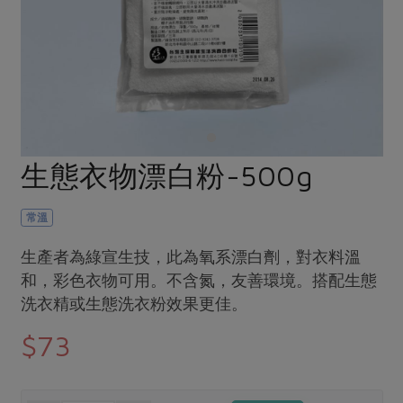
畜產肉類
水產
廚房瑜伽
合作25-經典快閃最後一週
水畜加工品
料理方式
產品檢驗
合作25-精選產品第四彈
關注議題
烘焙．點心
自主把關
合作25-精選產品第三彈
調理食材・點心
減硝酸鹽
惜食
醬料
檢驗報告
更多當季產品
調味醬料/南北貨
烘焙
非基改運動
支持本土農糧
湯品．鍋物
硝酸鹽檢驗
休閒零嘴
沖泡飲品
廢核運動
能源議題
生態衣物漂白粉-500g
漬物
議題活動
保健食品
減添加物
減塑減廢
涼拌沙拉
社員權益
主婦聯盟X樂齡網特約優惠案
常溫
公益金
食農教育
飲品
居家好物
合作社法規
30%rPET紅烏龍茶
更多議題
生產者為綠宣生技，此為氧系漂白劑，對衣料溫
美妝保養
個人清潔
社務專區
和，彩色衣物可用。不含氮，友善環境。搭配生態
2024農業發展計畫年度報告
主題食譜
洗衣精或生態洗衣粉效果更佳。
生活者e週報
家庭清潔
織品
選舉專區
更多議題活動
異國料理
$73
日用品
圖書禮品
綠主張月刊
年菜食譜
防災用品
最新消息
把最好的台灣味帶回家！
典藏閱覽室
養身食補