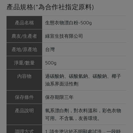
產品規格(*為合作社指定原料)
產品名稱
生態衣物漂白粉-500g
農友/生產者
綠宣生技有限公司
產地/原產地
台灣
淨重/數量
500g
內容物
過碳酸鈉、碳酸氫鈉、碳酸鈉、椰子
油系界面活性劑
保存條件
保存期限三年
產品說明
氧系漂白劑，對衣料溫和，彩色衣物
可用。不含氯，友善環境。
調理方式
1. 請先塗沾於不明顯處試洗，一段時