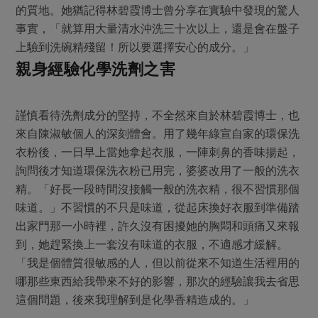
的質地。她猶記得林碧霞博士曾分享在實驗中發現的驚人
事實，「就算用大量清水沖洗三十次以上，還是會在盤子
上驗到洗碗精殘留！所以要選擇安心的成分。」
親身經驗化學洗劑之害
謹慎看待洗劑成分的堅持，不全然來自於林碧霞博士，也
來自陳淑敏個人的深刻體會。用了幾年綠宣自家的環保洗
衣粉後，一日早上當她拿起衣服，一陣刺鼻的香味揚起，
詢問後才知道環保洗衣粉已用完，婆婆改用了一般的洗衣
精。「好長一段時間沒接觸一般的洗衣精，很不習慣那個
味道。」不習慣的不只是味道，從起床換好衣服到準備踏
出家門那一小時裡，許久沒有困擾她的胸悶和頭痛又來報
到，她趕緊換上一套沒有味道的衣服，不適感才緩解。
「我是個體質很敏感的人，但以前從來不知道生活裡用的
哪那些東西給我帶來不好的影響，那次的經驗讓我去省思
這個問題，後來我理解到是化學香精造成的。」