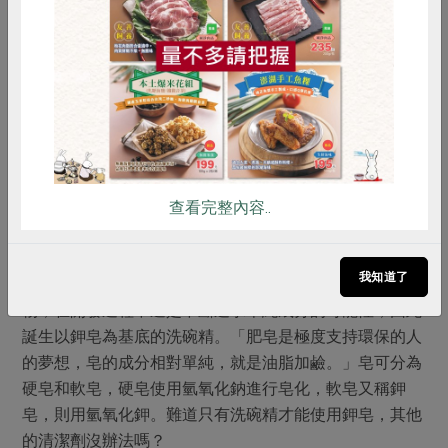
棕櫚油系[備註1]為主的植物界面活性劑。「植物界面活性
惜食
RPET
食譜
減硝酸鹽
劑的清潔效能未必比較差，不過價格波動大，像椰子油、
雞蛋
食安
共同購買
棕櫚油這兩年的價錢高漲不少。」
追求單純成分的夢想
除了界面活性劑，檸檬草油所含的檸檬醛和橘子油含的檸
檬烯，也是有效的去汙成分。另外，為了解決硬水不利清
潔效果的困擾，綠宣的洗衣精使用礦物性的水玻璃和檸檬
查看完整內容..
酸鈉來軟化水質、讓清潔效果更好，也能讓成分均質。
我知道了
即使綠宣盡量使用友善環境的原料，也避免不必要的添加
物，在開發過程中還是不斷追求單純成分的可能性，因此
誕生以鉀皂為基底的洗碗精。「肥皂是極度支持環保的人
的夢想，皂的成分相對單純，就是油脂加鹼。」皂可分為
硬皂和軟皂，硬皂使用氫氧化鈉進行皂化，軟皂又稱鉀
皂，則用氫氧化鉀。難道只有洗碗精才能使用鉀皂，其他
的清潔劑沒辦法嗎？