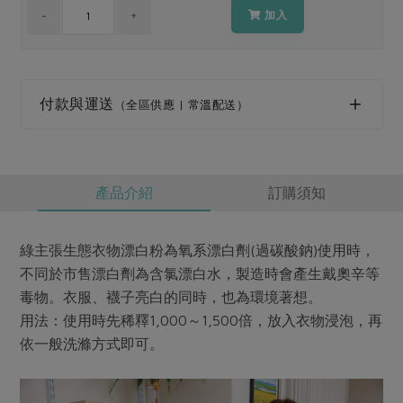
媒體報導
最新產品
加入
節慶大餐
下載專區
優惠專區
高麗菜海鮮煎餅
地區活動
付款與運送
素食專區
（全區供應 | 常溫配送）
社務會議
地區活動
樂齡友善
活動報下載
產品介紹
訂購須知
綠主張生態衣物漂白粉為氧系漂白劑(過碳酸鈉)使用時，
不同於市售漂白劑為含氯漂白水，製造時會產生戴奧辛等
毒物。衣服、襪子亮白的同時，也為環境著想。
用法：使用時先稀釋1,000～1,500倍，放入衣物浸泡，再
依一般洗滌方式即可。