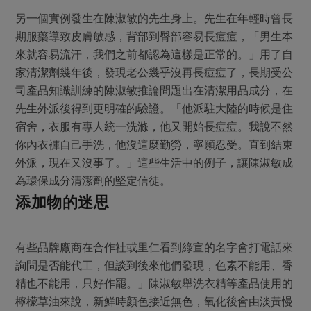
另一個實例發生在陳淑敏的先生身上。先生在年輕時曾長
期服藥導致皮膚敏感，背部到臀部容易長痘痘，「男生本
來就容易流汗，我們之前都認為這樣是正常的。」用了自
家清潔劑幾年後，發現老公幾乎沒再長痘痘了，長期受公
司產品知識訓練的陳淑敏推論問題出在清潔用品成分，在
先生外派後得到更明確的驗證。「他派駐大陸的時候是住
宿舍，衣服有專人統一洗滌，他又開始長痘痘。我說不然
你內衣褲自己手洗，他沒這麼勤勞，寧願忍受。直到結束
外派，現在又沒事了。」這些生活中的例子，讓陳淑敏成
為環保成分清潔劑的堅定信徒。
添加物的迷思
有些品牌廠商在合作社或里仁看到綠宣的名字會打電話來
詢問是否能代工，但談到後來他們發現，色素不能用、香
精也不能用，只好作罷。」陳淑敏舉洗衣精等產品使用的
檸檬草油來說，新鮮時顏色接近無色，氧化後會由淡黃慢