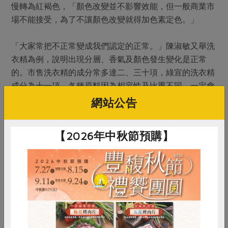
慢轉為紅褐色，「顏色改變並不影響效能，但一般商業市
場不能接受，為了不讓顏色改變就得加色素定色。」
「大家常把不正常變成我們認定的正常。」陳淑敏又舉洗
衣精為例，說明出現分層、香氣及顏色發生變化是正常
的。市售洗衣精的成分常多達二、三十項，綠宣的洗衣精
成分為十一項，各種原料因為相容性及比重不同，一定會
有分層的現象。「可是很多消費者被告知，分層就叫做變
網站公告
質，廠商為了不要分層，常會添加乳化劑。要香氣持久、
顏色不變等，也都需要靠添加物來達成任務。」
【2026年中秋節預購】
添加物未必不好，有些是必要的。「清潔劑中，主要發揮
清潔功能的成分是界面活性劑，以洗衣粉或洗衣精來講，
要處裡的髒汙有油汙、蛋白質、各種生活上或空氣的髒
汙，所以需要多種界面活性劑，如果沒有界面活性劑，真
的很難洗乾淨。」陳淑敏說，綠宣不使用容易導致皮膚敏
感、生物分解度低的石化界面活性劑，而採用以椰子油或