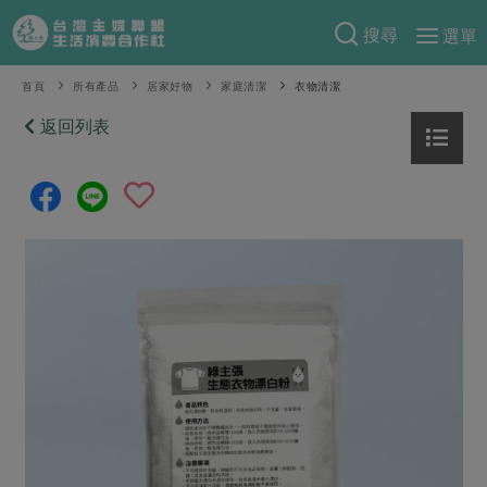
搜尋
選單
產品分類
首頁
所有產品
居家好物
家庭清潔
衣物清潔
當季蔬果
返回列表
食譜料理
一籃菜
當令水果
食材
特別企畫
芽苗類
蕈菇類
米食
預購活動
綠主張
辛香料類
麵食
把最好的台灣味帶回家！
觀點文章
關於合作社
肉食
奶蛋豆・五穀
防災用品預購圓滿結束
主婦食堂
一籃菜真心話
海鮮
蛋
乳製品
認識合作社
重要公告
2026年端午節預購圓滿結束
社內大小事
合作聯合國
常備菜
豆製品
米麵雜糧
關於我們
更多預購活動
產品故事
生活提案
蔬食
合作社組織
肉品・水產
樂齡生活
親子食育
蛋料理
當季產品
員工與求才