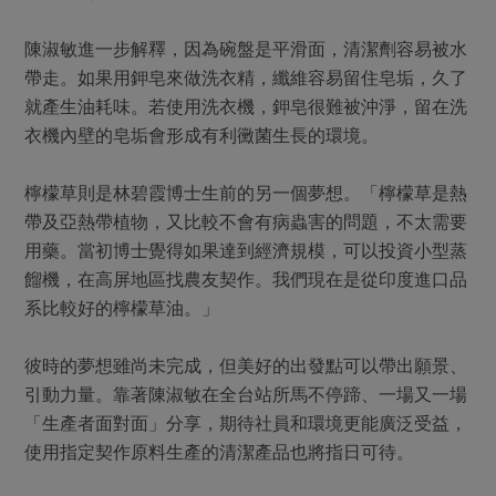
陳淑敏進一步解釋，因為碗盤是平滑面，清潔劑容易被水
帶走。如果用鉀皂來做洗衣精，纖維容易留住皂垢，久了
就產生油耗味。若使用洗衣機，鉀皂很難被沖淨，留在洗
衣機內壁的皂垢會形成有利黴菌生長的環境。
檸檬草則是林碧霞博士生前的另一個夢想。「檸檬草是熱
帶及亞熱帶植物，又比較不會有病蟲害的問題，不太需要
用藥。當初博士覺得如果達到經濟規模，可以投資小型蒸
餾機，在高屏地區找農友契作。我們現在是從印度進口品
系比較好的檸檬草油。」
彼時的夢想雖尚未完成，但美好的出發點可以帶出願景、
引動力量。靠著陳淑敏在全台站所馬不停蹄、一場又一場
「生產者面對面」分享，期待社員和環境更能廣泛受益，
使用指定契作原料生產的清潔產品也將指日可待。