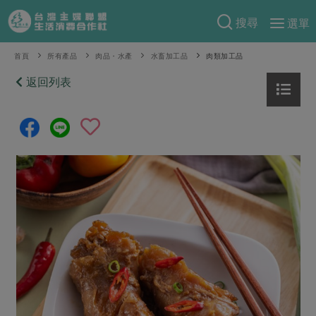
搜尋
選單
產品分類
首頁
所有產品
肉品・水產
水畜加工品
肉類加工品
當季蔬果
返回列表
食譜料理
一籃菜
當令水果
食材
特別企畫
芽苗類
蕈菇類
米食
預購活動
綠主張
辛香料類
麵食
把最好的台灣味帶回家！
觀點文章
關於合作社
肉食
奶蛋豆・五穀
防災用品預購圓滿結束
主婦食堂
一籃菜真心話
海鮮
蛋
乳製品
認識合作社
重要公告
2026年端午節預購圓滿結束
社內大小事
合作聯合國
常備菜
豆製品
米麵雜糧
關於我們
更多預購活動
產品故事
生活提案
蔬食
合作社組織
肉品・水產
樂齡生活
親子食育
蛋料理
當季產品
員工與求才