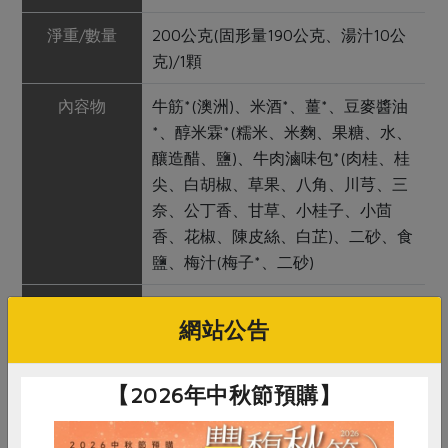
淨重/數量
200公克(固形量190公克、湯汁10公
克)/1顆
內容物
牛筋*(澳洲)、米酒*、薑*、豆麥醬油
*、醇米霖*(糯米、米麴、果糖、水、
釀造醋、鹽)、牛肉滷味包*(肉桂、桂
尖、白胡椒、草果、八角、川芎、三
奈、公丁香、甘草、小桂子、小茴
香、花椒、陳皮絲、白芷)、二砂、食
鹽、梅汁(梅子*、二砂)
保存條件
冷凍未拆封可保存6個月
網站公告
產品說明
1. 委託生產者智立勞動合作社製作，
藉此輔導二度就業婦女們從事工作。
【2026年中秋節預購】
2. 以壓力鍋進行滷製，熄火後不開鍋
長時間浸漬，讓牛肉更入味。