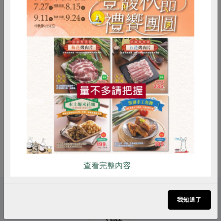
3. 簡單加熱就可上桌，方便上班族的
家庭使用。
4. 使用合作社指定原料(以*表示)製
作。
調理方式
產品解凍後，以熱水浸泡，或將產品
惜食
RPET
食譜
減硝酸鹽
到入碗盤中，以微波爐加熱
雞蛋
食安
共同購買
注意事項
本品含有大豆、含麩質之穀物及其製
品，對其過敏者請勿食用
備註/
非供即食, 應充分加熱
其他標示
查看完整內容..
關鍵字
我知道了