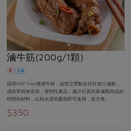
畜產肉類
水產
廚房瑜伽
傳到心坎裡，誠心又澎派
水畜加工品
料理方式
產品檢驗
合作25-經典快閃最後一週
關注議題
烘焙．點心
自主把關
合作25-精選產品第四彈
調理食材・點心
減硝酸鹽
惜食
醬料
檢驗報告
更多當季產品
調味醬料/南北貨
烘焙
非基改運動
支持本土農糧
湯品．鍋物
硝酸鹽檢驗
休閒零嘴
沖泡飲品
廢核運動
能源議題
滷牛筋(200g/1顆)
漬物
議題活動
保健食品
減添加物
減塑減廢
涼拌沙拉
社員權益
主婦聯盟X樂齡網特約優惠案
葷
冷凍
公益金
食農教育
飲品
居家好物
合作社法規
30%rPET紅烏龍茶
更多議題
採用HGP Free澳洲牛肉，由智立勞動合作社進行滷製，
美妝保養
個人清潔
社務專區
2024農業發展計畫年度報告
成份單純無添加，便利性產品，減少社員在家滷製肉品的
主題食譜
生活者e週報
時間與材料，以熱水浸泡覆熱即可食用，超方便。
家庭清潔
織品
選舉專區
更多議題活動
異國料理
$350
日用品
圖書禮品
綠主張月刊
年菜食譜
防災用品
最新消息
傳到心坎裡，誠心又澎派
典藏閱覽室
養身食補