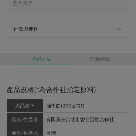
媒體報導
暫無庫存
最新產品
節慶大餐
下載專區
優惠專區
高麗菜海鮮煎餅
付款與運送
地區活動
素食專區
社務會議
地區活動
樂齡友善
活動報下載
產品介紹
訂購須知
產品規格(*為合作社指定原料)
產品名稱
滷牛筋(200g/1顆)
農友/生產者
有限責任台北市智立勞動合作社
產地/原產地
台灣