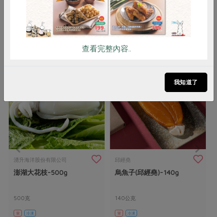
你可能有興趣的產品
查看完整內容..
我知道了
湧升海洋股份有限公司
邱經堯
澎湖大花枝-500g
烏魚子(邱經堯)-140g
500克
140公克
葷
冷凍
葷
冷凍