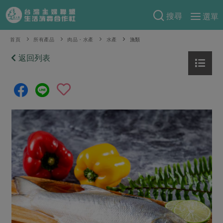
搜尋
選單
產品分類
首頁
所有產品
肉品・水產
水產
漁類
當季蔬果
返回列表
食譜料理
一籃菜
當令水果
食材
特別企畫
芽苗類
蕈菇類
米食
預購活動
綠主張
辛香料類
麵食
把最好的台灣味帶回家！
觀點文章
關於合作社
肉食
奶蛋豆・五穀
防災用品預購圓滿結束
主婦食堂
一籃菜真心話
海鮮
蛋
乳製品
認識合作社
重要公告
2026年端午節預購圓滿結束
社內大小事
合作聯合國
常備菜
豆製品
米麵雜糧
關於我們
更多預購活動
產品故事
生活提案
蔬食
合作社組織
肉品・水產
樂齡生活
親子食育
蛋料理
當季產品
員工與求才