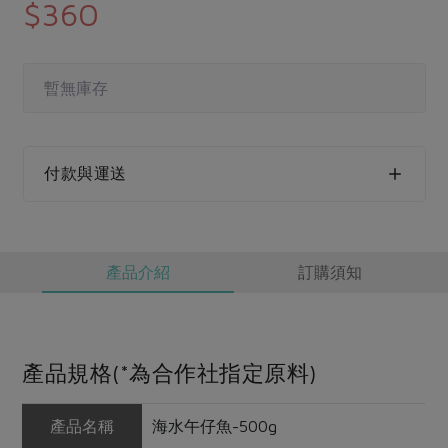
媒體報導
$360
最新產品
節慶大餐
下載專區
優惠專區
暫無庫存
高麗菜海鮮煎餅
地區活動
素食專區
社務會議
地區活動
樂齡友善
付款與運送
活動報下載
產品介紹
訂購須知
產品規格(*為合作社指定原料)
產品名稱
海水午仔魚-500g