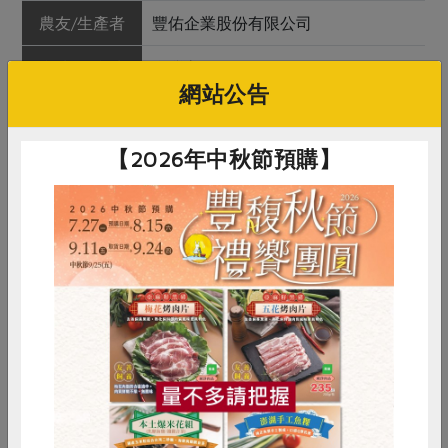
農友/生產者
豐佑企業股份有限公司
產地/原產地
台灣高雄路竹
網站公告
淨重/數量
500公克
【2026年中秋節預購】
內容物
午仔魚
保存條件
冷凍未開封可保存18個月
產品說明
海水低密度混養，養殖過程不用藥、
不抽地下水。獨特飼料配方，使魚體
較一般養殖午仔魚含較高omega-3脂
肪酸
惜食
RPET
食譜
減硝酸鹽
調理方式
煎、煮、清蒸、醬燒等料理皆宜
雞蛋
食安
共同購買
注意事項
本品含有魚類，對其過敏者請勿食用