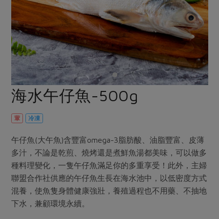
畜產肉類
水產
廚房瑜伽
合作25-經典快閃最後一週
水畜加工品
料理方式
產品檢驗
合作25-精選產品第四彈
關注議題
烘焙．點心
自主把關
合作25-精選產品第三彈
調理食材・點心
減硝酸鹽
惜食
醬料
檢驗報告
更多當季產品
調味醬料/南北貨
烘焙
非基改運動
支持本土農糧
湯品．鍋物
硝酸鹽檢驗
休閒零嘴
沖泡飲品
廢核運動
能源議題
海水午仔魚-500g
漬物
議題活動
保健食品
減添加物
減塑減廢
涼拌沙拉
社員權益
主婦聯盟X樂齡網特約優惠案
葷
冷凍
公益金
食農教育
飲品
居家好物
合作社法規
30%rPET紅烏龍茶
更多議題
午仔魚(大午魚)含豐富omega-3脂肪酸、油脂豐富、皮薄
美妝保養
個人清潔
社務專區
2024農業發展計畫年度報告
多汁，不論是乾煎、燒烤還是煮鮮魚湯都美味，可以做多
主題食譜
生活者e週報
種料理變化，一隻午仔魚滿足你的多重享受！此外，主婦
家庭清潔
織品
選舉專區
更多議題活動
聯盟合作社供應的午仔魚生長在海水池中，以低密度方式
異國料理
日用品
圖書禮品
綠主張月刊
混養，使魚隻身體健康強壯，養殖過程也不用藥、不抽地
年菜食譜
防災用品
最新消息
把最好的台灣味帶回家！
下水，兼顧環境永續。
典藏閱覽室
養身食補