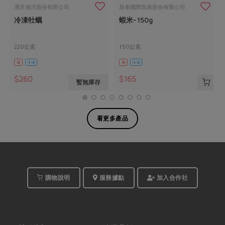
湧升海洋股份有限公司
昌泰國際貿易股份有限公司
冷凍牡蠣
蝦米-150g
220公克
150公克
葷
冷凍
葷
冷凍
$260
$165
暫無庫存
看更多產品
購物說明
服務據點
加入合作社