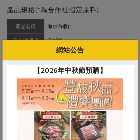
產品規格(*為合作社指定原料)
產品名稱
海水白蝦仁
農友/生產者
黃郁翔
網站公告
產地/原產地
台灣
淨重/數量
150公克
【2026年中秋節預購】
內容物
白蝦
保存條件
冷凍未開封可保存1年
產品說明
指定生產者，以海水粗放養殖，全程
不施用動物用藥，不使用添加物或發
泡處理，風味鮮甜品質佳
惜食
RPET
食譜
減硝酸鹽