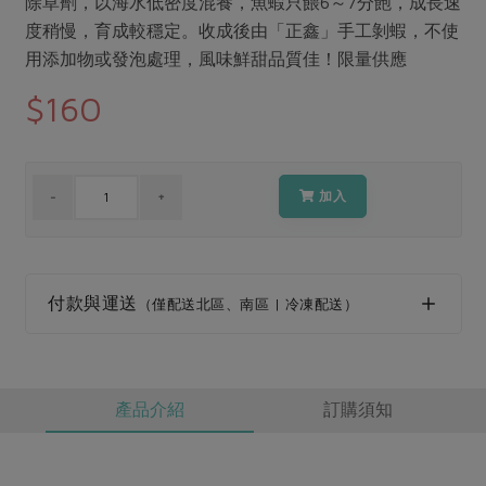
除草劑，以海水低密度混養，魚蝦只餵6～7分飽，成長速
媒體報導
最新產品
節慶大餐
度稍慢，育成較穩定。收成後由「正鑫」手工剝蝦，不使
下載專區
用添加物或發泡處理，風味鮮甜品質佳！限量供應
優惠專區
$160
高麗菜海鮮煎餅
地區活動
素食專區
社務會議
地區活動
樂齡友善
活動報下載
加入
付款與運送
（僅配送北區、南區 | 冷凍配送）
產品介紹
訂購須知