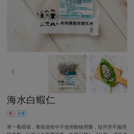
畜產肉類
水產
廚房瑜伽
傳到心坎裡，誠心又澎派
水畜加工品
料理方式
產品檢驗
合作25-經典快閃最後一週
關注議題
烘焙．點心
自主把關
合作25-精選產品第四彈
調理食材・點心
減硝酸鹽
惜食
醬料
檢驗報告
更多當季產品
調味醬料/南北貨
烘焙
非基改運動
支持本土農糧
湯品．鍋物
硝酸鹽檢驗
休閒零嘴
沖泡飲品
廢核運動
能源議題
漬物
議題活動
保健食品
減添加物
減塑減廢
涼拌沙拉
社員權益
主婦聯盟X樂齡網特約優惠案
公益金
食農教育
飲品
居家好物
合作社法規
30%rPET紅烏龍茶
更多議題
美妝保養
個人清潔
社務專區
2024農業發展計畫年度報告
海水白蝦仁
主題食譜
生活者e週報
家庭清潔
織品
選舉專區
更多議題活動
異國料理
日用品
圖書禮品
葷
冷凍
綠主張月刊
年菜食譜
防災用品
最新消息
傳到心坎裡，誠心又澎派
單一養殖場，養殖過程中不使用動物用藥，堤岸旁不施用
典藏閱覽室
養身食補