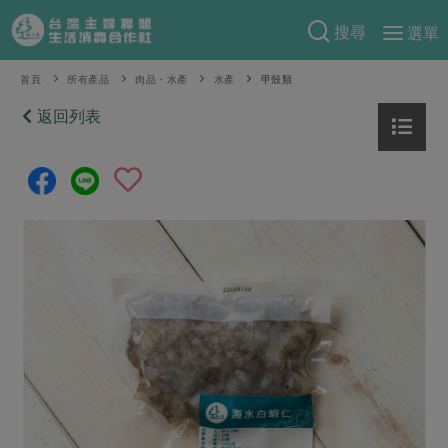
搜尋
選單
產品分類
首頁
所有產品
肉品・水產
水產
甲殼類
當季蔬果
返回列表
食譜料理
一籃菜
當令水果
食材
特別企畫
芽苗類
蕈菇類
米食
預購活動
綠主張
辛香料類
麵食
把最好的台灣味帶回家！
觀點文章
關於合作社
肉食
奶蛋豆・五穀
防災用品預購圓滿結束
主婦食堂
一籃菜真心話
海鮮
蛋
乳製品
認識合作社
重要公告
2026年端午節預購圓滿結束
社內大小事
合作聯合國
常備菜
豆製品
米麵雜糧
關於我們
更多預購活動
產品故事
生活提案
蔬食
合作社組織
肉品・水產
樂齡生活
親子食育
蛋料理
當季產品
員工與求才