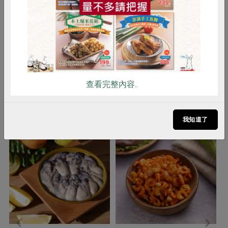
調理方式
煎炒、火鍋、煮湯、酥炸皆宜
雞蛋
食安
共同購買
注意事項
1. 本品含有甲殼類，對其過敏者請勿
食用 2. 本產品生產製程廠房，其設備
或生產管線有處理魚類和蛋製品
查看完整內容..
你可能有興趣的產品
我知道了