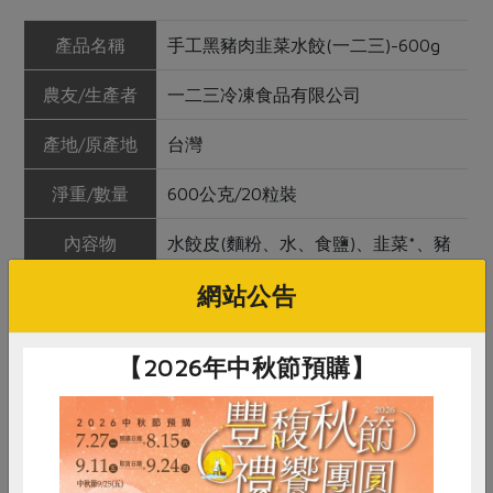
產品名稱
手工黑豬肉韭菜水餃(一二三)-600g
農友/生產者
一二三冷凍食品有限公司
產地/原產地
台灣
淨重/數量
600公克/20粒裝
內容物
水餃皮(麵粉、水、食鹽)、韭菜*、豬
後腿肉(台灣)、豬油(台灣)、雞蛋、豆
網站公告
麥醬油*、香油(芝麻油)
保存條件
冷凍未拆封可保存6個月
【2026年中秋節預購】
產品說明
1. 使用指定原料(以*表示)。
2. 嚴選台灣黑豬後腿肉搭配指定農友
種植韭菜，佐以豆麥醬油調味後手工
包製的大顆水餃，皮厚料足、飽滿紮