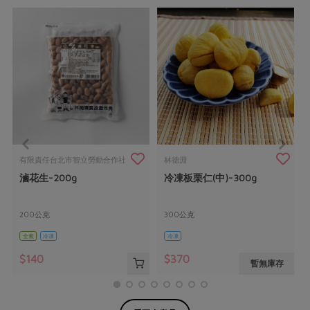
有限責任台北市智立勞動合作社
林德淵
滷花生-200g
冷凍板栗仁(中)-300g
200公克
300公克
全素
冷凍
冷凍
$140
$370
暫無庫存