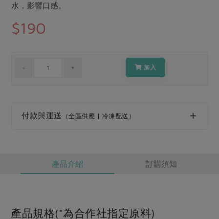
媒體報導
水，影響口感。
最新產品
節慶大餐
下載專區
$190
優惠專區
高麗菜海鮮煎餅
地區活動
素食專區
加入
社務會議
地區活動
樂齡友善
活動報下載
付款與運送
（全區供應 | 冷凍配送）
產品介紹
訂購須知
產品規格(*為合作社指定原料)