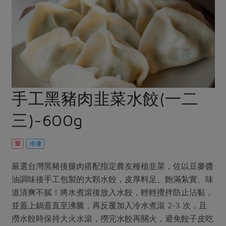
畜產肉類
水產
廚房瑜伽
傳到心坎裡，誠心又澎派
水畜加工品
料理方式
產品檢驗
合作25-經典快閃最後一週
關注議題
烘焙．點心
自主把關
合作25-精選產品第四彈
調理食材・點心
減硝酸鹽
惜食
醬料
檢驗報告
更多當季產品
調味醬料/南北貨
烘焙
非基改運動
支持本土農糧
湯品．鍋物
硝酸鹽檢驗
休閒零嘴
沖泡飲品
廢核運動
能源議題
手工黑豬肉韭菜水餃(一二
漬物
議題活動
保健食品
減添加物
減塑減廢
涼拌沙拉
三)-600g
社員權益
主婦聯盟X樂齡網特約優惠案
公益金
食農教育
飲品
居家好物
合作社法規
30%rPET紅烏龍茶
更多議題
葷
冷凍
美妝保養
個人清潔
社務專區
2024農業發展計畫年度報告
主題食譜
嚴選台灣黑豬後腿肉搭配指定農友種植韭菜，佐以豆麥醬
生活者e週報
家庭清潔
織品
選舉專區
更多議題活動
油調味後手工包製的大顆水餃，皮厚料足、飽滿紮實、味
異國料理
日用品
圖書禮品
道清爽不膩！將水煮滾後放入水餃，輕輕攪拌防止沾黏，
綠主張月刊
年菜食譜
並蓋上鍋蓋直至沸騰，再反覆加入冷水煮滾 2-3 次，且
防災用品
最新消息
傳到心坎裡，誠心又澎派
撈水餃時保持大火水滾，撈完水餃再關火，避免餃子皮吃
典藏閱覽室
養身食補