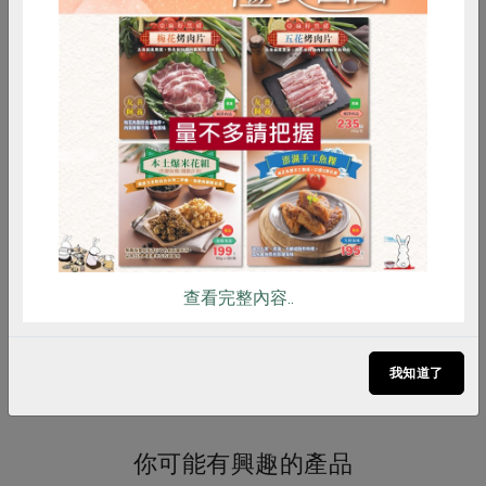
實、味道清爽不膩！
調理方式
將水煮滾之後放入水餃，輕輕攪拌防
惜食
RPET
食譜
減硝酸鹽
止沾黏，並蓋上鍋蓋直至沸騰後，再
雞蛋
食安
共同購買
反覆加入冷水煮滾2-3次，且撈水餃
時保持大火水滾，撈完水餃再關火，
避免餃子皮吃水，影響口感。
注意事項
1. 本品含麩質之穀物、蛋、大豆、芝
麻及其製品。
2. 本品生產製程廠房，其設備或生產
查看完整內容..
管線有處理魚類、甲殼類、螺貝類及
其製品。
我知道了
你可能有興趣的產品