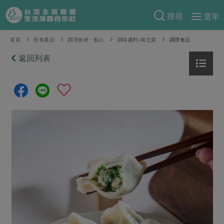
搜尋
選單
產品分類
首頁
所有產品
調理食材・點心
調味醬料/南北貨
調理食品
當季蔬果
返回列表
食譜料理
一籃菜
當令水果
食材
特別企畫
芽苗類
蕈菇類
米食
預購活動
綠主張
辛香料類
麵食
把最好的台灣味帶回家！
觀點文章
關於合作社
肉食
奶蛋豆・五穀
防災用品預購圓滿結束
主婦食堂
一籃菜真心話
海鮮
蛋
乳製品
認識合作社
重要公告
2026年端午節預購圓滿結束
社內大小事
合作聯合國
常備菜
豆製品
米麵雜糧
關於我們
更多預購活動
產品故事
生活提案
蔬食
合作社組織
肉品・水產
樂齡生活
親子食育
蛋料理
當季產品
員工與求才