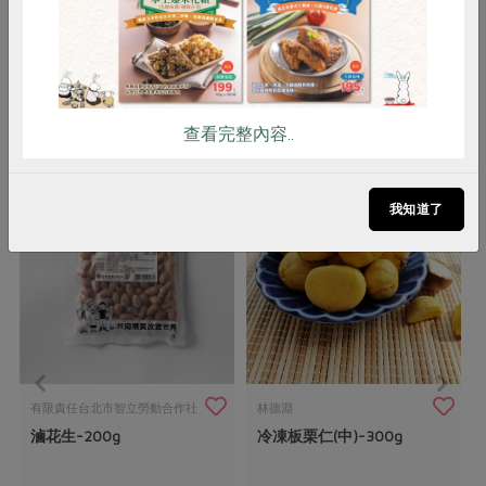
蛋及其製品，對其過敏者請勿食用
你可能有興趣的產品
查看完整內容..
我知道了
有限責任台北市智立勞動合作社
林德淵
滷花生-200g
冷凍板栗仁(中)-300g