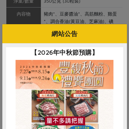
淨重/數量
350公克 (30粒裝)
內容物
豬肉*、豆麥醬油*、高筋麵粉、雞蛋
*、調合香油(黃豆油、芝麻油)、碘
鹽、蔥*、中筋麵粉、味醂(糯米、米
網站公告
麴、果糖、水、釀造米酢、食鹽)、蕃
薯粉*、黑胡椒粉、薑
【2026年中秋節預購】
保存條件
冷凍未開封可保存2個月
產品說明
使用合作社指定原料(以*表示)，自製
餛飩皮，採用手工製作，不添加防腐
劑
調理方式
水煮滾後將餛飩下鍋，待餛飩浮起，
即可關小火並調味，等到餛飩膨脹
惜食
RPET
食譜
減硝酸鹽
時，即可食用
雞蛋
食安
共同購買
注意事項
本品含有麩質之穀物、芝麻、大豆、