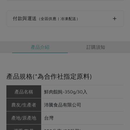
媒體報導
最新產品
節慶大餐
下載專區
付款與運送
（全區供應 | 冷凍配送）
優惠專區
高麗菜海鮮煎餅
地區活動
素食專區
社務會議
地區活動
產品介紹
訂購須知
樂齡友善
活動報下載
產品規格(*為合作社指定原料)
產品名稱
鮮肉餛飩-350g/30入
農友/生產者
沛騰食品有限公司
產地/原產地
台灣