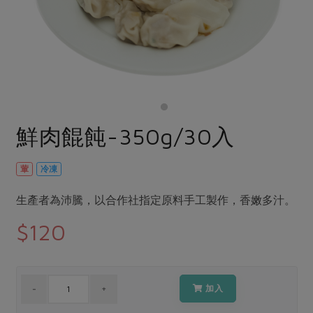
畜產肉類
水產
廚房瑜伽
傳到心坎裡，誠心又澎派
水畜加工品
料理方式
產品檢驗
合作25-經典快閃最後一週
關注議題
烘焙．點心
自主把關
合作25-精選產品第四彈
調理食材・點心
減硝酸鹽
惜食
醬料
檢驗報告
更多當季產品
調味醬料/南北貨
烘焙
非基改運動
支持本土農糧
湯品．鍋物
硝酸鹽檢驗
休閒零嘴
沖泡飲品
廢核運動
能源議題
鮮肉餛飩-350g/30入
漬物
議題活動
保健食品
減添加物
減塑減廢
涼拌沙拉
社員權益
主婦聯盟X樂齡網特約優惠案
葷
冷凍
公益金
食農教育
飲品
居家好物
合作社法規
30%rPET紅烏龍茶
更多議題
生產者為沛騰，以合作社指定原料手工製作，香嫩多汁。
美妝保養
個人清潔
社務專區
2024農業發展計畫年度報告
$120
主題食譜
生活者e週報
家庭清潔
織品
選舉專區
更多議題活動
異國料理
日用品
圖書禮品
綠主張月刊
年菜食譜
防災用品
最新消息
加入
傳到心坎裡，誠心又澎派
典藏閱覽室
養身食補