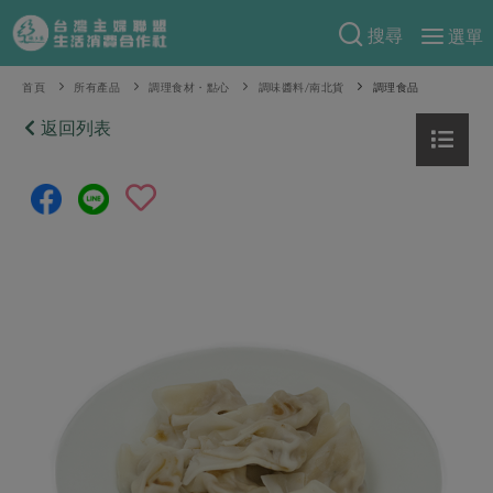
搜尋
選單
產品分類
首頁
所有產品
調理食材・點心
調味醬料/南北貨
調理食品
當季蔬果
返回列表
食譜料理
一籃菜
當令水果
食材
特別企畫
芽苗類
蕈菇類
米食
預購活動
綠主張
辛香料類
麵食
把最好的台灣味帶回家！
觀點文章
關於合作社
肉食
奶蛋豆・五穀
防災用品預購圓滿結束
主婦食堂
一籃菜真心話
海鮮
蛋
乳製品
認識合作社
重要公告
2026年端午節預購圓滿結束
社內大小事
合作聯合國
常備菜
豆製品
米麵雜糧
關於我們
更多預購活動
產品故事
生活提案
蔬食
合作社組織
肉品・水產
樂齡生活
親子食育
蛋料理
當季產品
員工與求才