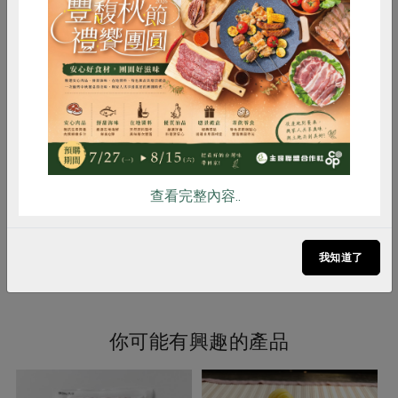
麵粉中使用約20%本土全麥粉，本產
品須經完全加熱方可食用。
惜食
RPET
食譜
減硝酸鹽
調理方式
1. 鍋中倒油加熱後，將冷凍餅皮(不須
雞蛋
食安
共同購買
解凍)平鋪以中小火油煎，每面約煎至
2~3分鐘，反覆翻面讓餅皮膨脹，待
餅皮轉為金黃色 2. 待完全熟透後，使
用鍋鏟或筷子將餅皮兩側往內擠壓拍
打，餅皮呈現蓬鬆狀即可食用
查看完整內容..
注意事項
本品含有麩質的穀類、堅果種子類、
花生及其製品，對其過敏者請勿食用
我知道了
你可能有興趣的產品