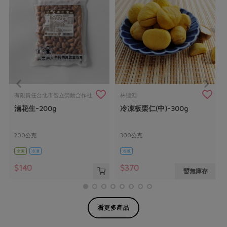
有限責任台北市智立勞動合作社
林德淵
滷花生-200g
冷凍板栗仁(中)-300g
200公克
300公克
全素
冷凍
冷凍
$140
$370
暫無庫存
看更多產品