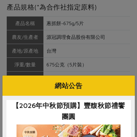
產品規格(*為合作社指定原料)
產品名稱
蔥抓餅-675g/5片
農友/生產者
源冠調理食品股份有限公司
產地/原產地
台灣
淨重/數量
675公克（5片裝）
內容物
麵粉、水、青蔥、本土全麥粉*、豬中
網站公告
油、芝麻、調合油*(葵花油、冷壓花
生油、苦茶油、低溫胡麻油)、特砂、
白胡椒粉、蒜頭、紅蔥頭、食鹽
【2026年中秋節預購】豐馥秋節禮饗
團圓
保存條件
冷凍未開封可保存1年
產品說明
使用合作社指定原料(以*表示)製作，