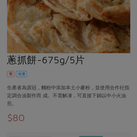
畜產肉類
水產
廚房瑜伽
合作25-經典快閃最後一週
水畜加工品
料理方式
產品檢驗
合作25-精選產品第四彈
關注議題
烘焙．點心
自主把關
合作25-精選產品第三彈
調理食材・點心
減硝酸鹽
惜食
醬料
檢驗報告
更多當季產品
調味醬料/南北貨
烘焙
非基改運動
支持本土農糧
湯品．鍋物
硝酸鹽檢驗
休閒零嘴
沖泡飲品
廢核運動
能源議題
蔥抓餅-675g/5片
漬物
議題活動
保健食品
減添加物
減塑減廢
涼拌沙拉
社員權益
主婦聯盟X樂齡網特約優惠案
葷
冷凍
公益金
食農教育
飲品
居家好物
合作社法規
30%rPET紅烏龍茶
更多議題
生產者為源冠，麵粉中添加本土小麥粉，並使用合作社指
美妝保養
個人清潔
社務專區
2024農業發展計畫年度報告
定調合油製作而 成。不需解凍，可直接下鍋以中小火油
主題食譜
生活者e週報
煎。
家庭清潔
織品
選舉專區
更多議題活動
異國料理
$80
日用品
圖書禮品
綠主張月刊
年菜食譜
防災用品
最新消息
把最好的台灣味帶回家！
典藏閱覽室
養身食補