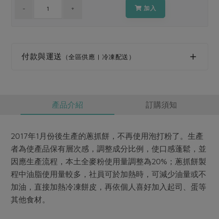
媒體報導
最新產品
加入
節慶大餐
下載專區
優惠專區
高麗菜海鮮煎餅
地區活動
付款與運送
素食專區
（全區供應 | 冷凍配送）
社務會議
地區活動
樂齡友善
活動報下載
產品介紹
訂購須知
2017年1月份後生產的蔥抓餅，不再使用泡打粉了。生產
者為使產品保有層次感，調整成分比例，使口感蓬鬆，並
因應生產流程，本土全麥粉使用量調整為20%；蔥抓餅製
程中油脂使用量較多，社員可於加熱時，可減少油量或不
加油，直接加熱冷凍餅皮，再依個人喜好加入起司、蛋等
其他食材。