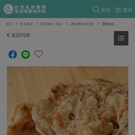
搜尋
選單
產品分類
首頁
所有產品
調理食材・點心
調味醬料/南北貨
調理食品
當季蔬果
返回列表
食譜料理
一籃菜
當令水果
食材
特別企畫
芽苗類
蕈菇類
米食
預購活動
綠主張
辛香料類
麵食
把最好的台灣味帶回家！
觀點文章
關於合作社
肉食
奶蛋豆・五穀
防災用品預購圓滿結束
主婦食堂
一籃菜真心話
海鮮
蛋
乳製品
認識合作社
重要公告
2026年端午節預購圓滿結束
社內大小事
合作聯合國
常備菜
豆製品
米麵雜糧
關於我們
更多預購活動
產品故事
生活提案
蔬食
合作社組織
肉品・水產
樂齡生活
親子食育
蛋料理
當季產品
員工與求才