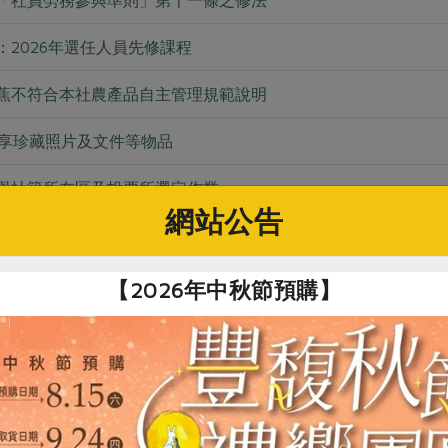
「社員勞務參與準則」第十一條之修法
2026年選任人員先修課程
蕉不符合本社農產品自主管理規範說明
分享珍藏照片及文件等物品
舉社籍所在區及投票所選定作業
網站公告
油品「預防性」自主檢驗作業，部分豆製品暫停生產
快閃滿額抽，週二(7/14)起每日17:00更新
【2026年中秋節預購】
產品安全無虞， 請社員安心利用
25英雄 滿額送限量好禮
產品公告】鹿野頂級蜜香紅茶、紐西蘭草飼板腱牛排、紐西蘭草飼菲