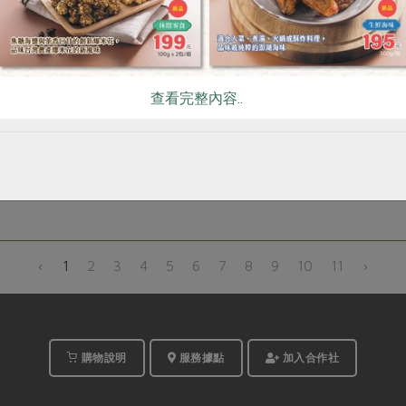
購品公告】「番紅花茶包組」品項不予供應與退費說明
社員並綁定LINE@獲得四重好禮
查看完整內容..
5潔淨新選~ 愛米力木漿洗碗海綿讓你帶回家
‹
1
2
3
4
5
6
7
8
9
10
11
›
購物說明
服務據點
加入合作社