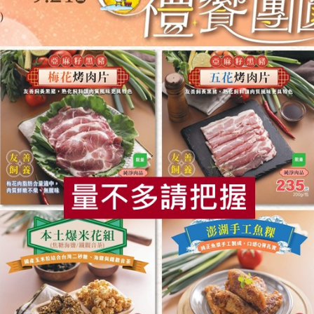
藤保養品加碼抽得獎名單
】建立自助互助社會韌性網
配金處理公告
藍莓」不符合本社農產品自主管理規範說明
恩媽咪~一起大聲說出愛，即可獲好禮！
食
RPET
食譜
減硝酸鹽
雞蛋
食安
共同
月回饋說明及加碼回饋登錄方式
自主管理檢驗異常說明
共時曆電腦桌布&A4文宣
澎湖丁香魚」之產品聲明
購品公告】一夫水產-草蝦(大)規格異動說明與回饋金辦法