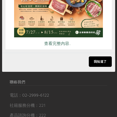
媒體報導
最新產品
節慶大餐
雞蛋
食安
共同購買
下載專區
優惠專區
高麗菜海鮮煎餅
社服資訊
追蹤我們
地區活動
素食專區
社務會議
地區活動
常見問題
訂閱電子報
查看完整內容..
樂齡友善
聯絡我們
追蹤Facebook專頁
活動報下載
下載專區
加入LINE好友
我知道了
友善連結
訂閱YouTube頻道
聯絡我們
電話：
02-2999-6122
社籍服務分機：221
產品諮詢分機：222