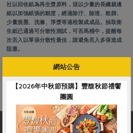
畜產肉類
水產
廚房瑜伽
社以回收紙為再生漿原料，混以少量的長纖裁邊
合作25-經典快閃最後一週
水畜加工品
紙以加強紙張的韌度，經過除汙、除渣、粗篩、
料理方式
產品檢驗
合作25-精選產品第四彈
關注議題
少量脫墨、洗滌、淨漿等過程製成成品。抽取衛
烘焙．點心
自主把關
合作25-精選產品第三彈
調理食材・點心
生紙已通過可分散性測試，可丟馬桶中，提醒每
減硝酸鹽
惜食
醬料
檢驗報告
次丟入以單張分散性最佳，請避免丟入多張造成
更多當季產品
調味醬料/南北貨
烘焙
非基改運動
支持本土農糧
湯品．鍋物
阻塞。
硝酸鹽檢驗
休閒零嘴
沖泡飲品
廢核運動
能源議題
漬物
議題活動
保健食品
減添加物
減塑減廢
網站公告
返回列表
涼拌沙拉
社員權益
主婦聯盟X樂齡網特約優惠案
公益金
食農教育
飲品
居家好物
合作社法規
30%rPET紅烏龍茶
在常見問題找不到答案？別擔心，您可以到
聯絡我們
線上
更多議題
【2026年中秋節預購】豐馥秋節禮饗
美妝保養
個人清潔
送出您的疑問，我們會盡快在3個工作天內回覆您！
社務專區
2024農業發展計畫年度報告
團圓
主題食譜
生活者e週報
家庭清潔
織品
選舉專區
更多議題活動
異國料理
日用品
圖書禮品
綠主張月刊
年菜食譜
防災用品
最新消息
把最好的台灣味帶回家！
典藏閱覽室
養身食補
購物說明
服務據點
加入合作社
惜食
RPET
食譜
減硝酸鹽