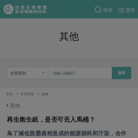
搜尋
選單
產品分類
其他
當季蔬果
食譜料理
一籃菜
當令水果
食材
特別企畫
芽苗類
蕈菇類
米食
預購活動
綠主張
辛香料類
搜尋
麵食
把最好的台灣味帶回家！
觀點文章
關於合作社
肉食
奶蛋豆・五穀
防災用品預購圓滿結束
首頁
常見問題
其他
主婦食堂
一籃菜真心話
海鮮
蛋
乳製品
認識合作社
重要公告
2026年端午節預購圓滿結束
其他
社內大小事
合作聯合國
常備菜
豆製品
米麵雜糧
關於我們
更多預購活動
產品故事
生活提案
再生衛生紙，是否可丟入馬桶？
蔬食
合作社組織
肉品・水產
樂齡生活
親子食育
蛋料理
為了減低脫墨過程造成的能源損耗和汙染，合作
當季產品
員工與求才