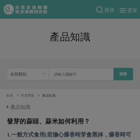
搜尋
選單
產品分類
產品知識
當季蔬果
食譜料理
一籃菜
當令水果
食材
特別企畫
芽苗類
蕈菇類
米食
預購活動
綠主張
辛香料類
搜尋
麵食
把最好的台灣味帶回家！
觀點文章
關於合作社
肉食
奶蛋豆・五穀
防災用品預購圓滿結束
首頁
常見問題
產品知識
主婦食堂
一籃菜真心話
海鮮
蛋
乳製品
認識合作社
重要公告
2026年端午節預購圓滿結束
產品知識
社內大小事
合作聯合國
常備菜
豆製品
米麵雜糧
關於我們
更多預購活動
產品故事
生活提案
發芽的蒜頭、蒜米如何利用？
蔬食
合作社組織
肉品・水產
樂齡生活
親子食育
蛋料理
1.一般方式食用(若擔心爆香時芽會黑掉，爆香時可
當季產品
員工與求才