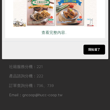
媒體報導
常見問題
訂閱電子報
最新產品
節慶大餐
下載專區
聯絡我們
追蹤Facebook專頁
優惠專區
下載專區
加入LINE好友
高麗菜海鮮煎餅
地區活動
友善連結
訂閱YouTube頻道
素食專區
查看完整內容..
社務會議
地區活動
樂齡友善
活動報下載
聯絡我們
我知道了
電話：
02-2999-6122
社籍服務分機：221
產品諮詢分機：222
訂單查詢分機：736、739
Email：gncoop@hucc-coop.tw