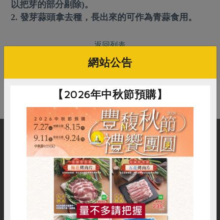
畜產肉類
水產
以把芽的部分剔除)。
廚房瑜伽
傳到心坎裡，誠心又澎派
2. 發芽蒜頭拿去種，長出來的可作為青蒜食用。
水畜加工品
料理方式
產品檢驗
合作25-經典快閃最後一週
關注議題
烘焙．點心
返回列表
自主把關
合作25-精選產品第四彈
調理食材・點心
減硝酸鹽
惜食
醬料
網站公告
檢驗報告
更多當季產品
調味醬料/南北貨
烘焙
非基改運動
支持本土農糧
在常見問題找不到答案？別擔心，您可以到
聯絡我們
線上
湯品．鍋物
硝酸鹽檢驗
休閒零嘴
沖泡飲品
送出您的疑問，我們會盡快在3個工作天內回覆您！
廢核運動
能源議題
【2026年中秋節預購】
漬物
議題活動
保健食品
減添加物
減塑減廢
涼拌沙拉
社員權益
主婦聯盟X樂齡網特約優惠案
公益金
食農教育
飲品
居家好物
合作社法規
30%rPET紅烏龍茶
更多議題
美妝保養
個人清潔
社務專區
2024農業發展計畫年度報告
購物說明
服務據點
加入合作社
主題食譜
生活者e週報
家庭清潔
織品
選舉專區
更多議題活動
異國料理
日用品
圖書禮品
惜食
RPET
食譜
減硝酸鹽
綠主張月刊
年菜食譜
防災用品
社服資訊
追蹤我們
最新消息
傳到心坎裡，誠心又澎派
雞蛋
食安
共同購買
典藏閱覽室
養身食補