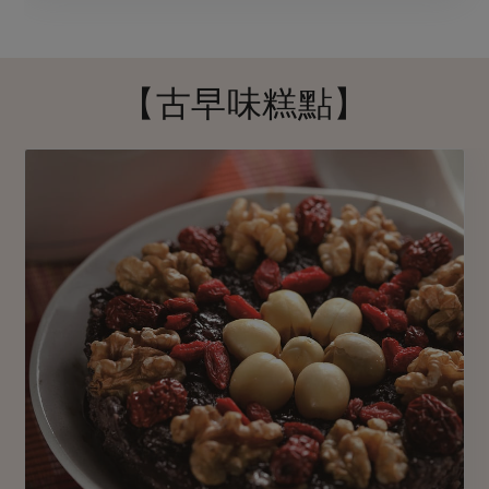
【古早味糕點】