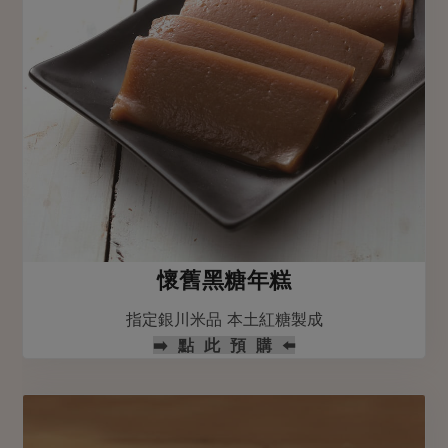
懷舊黑糖年糕
指定銀川米品 本土紅糖製成
➡️ 點 此 預 購 ⬅️