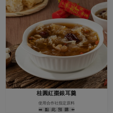
桂圓紅棗銀耳羹
使用合作社指定原料
➡️ 點 此 預 購 ⬅️