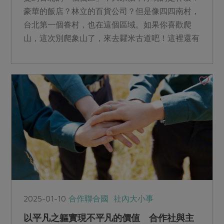
豪華的飯店？林立的百貨公司？但是像四四南村，
台北第一個眷村，也在這個區域。如果你喜歡爬
山，這次別爬象山了，來去糶米古道吧！這裡還有
許多咖啡廳，趕快接著看下去，跟我們來一場紙上
散步！
2025-01-10
合作聯合國
社內大小事
以平凡之軀實現不平凡的價值 合作社與主