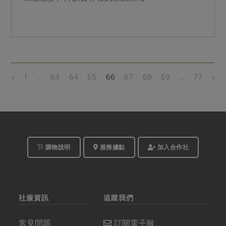
‹
1
...
63
64
65
66
67
68
69
...
77
›
購物說明
服務據點
加入合作社
社服資訊
追蹤我們
常見問題
訂閱電子報