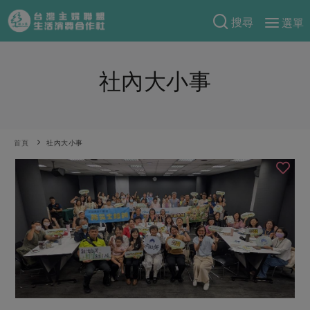
搜尋
選單
產品分類
社內大小事
當季蔬果
食譜料理
一籃菜
當令水果
食材
特別企畫
芽苗類
蕈菇類
米食
首頁
社內大小事
預購活動
綠主張
辛香料類
麵食
把最好的台灣味帶回家！
觀點文章
關於合作社
肉食
奶蛋豆・五穀
防災用品預購圓滿結束
主婦食堂
一籃菜真心話
海鮮
蛋
乳製品
認識合作社
重要公告
2026年端午節預購圓滿結束
社內大小事
合作聯合國
常備菜
豆製品
米麵雜糧
關於我們
更多預購活動
產品故事
生活提案
蔬食
合作社組織
肉品・水產
樂齡生活
親子食育
蛋料理
當季產品
員工與求才