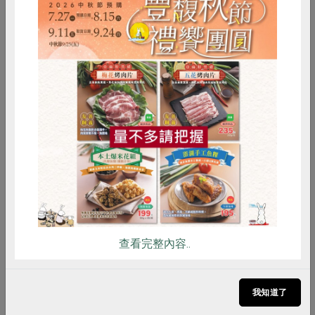
2025-01-10
社內大小事
合作社的聲音 用Podcast向世界介紹合作社
惜食
RPET
食譜
減硝酸鹽
「你好、我好、共好」、「歡迎來到合作真食物單
雞蛋
食安
共同購買
元，ㄓㄣ是真實的真，也是珍惜的珍」、「共同購
買是一班列車，大家在不同時間上車，扮演不同角
色讓列車持續前行」； 每週一傍晚五點《一籃
菜・真心話》Podcast 各個單元準時播出的這幾段
節目引言，伴隨輕柔、舒緩的聲音，熟悉而安心，
多樣的主題陪著或做飯或通勤的社員。
查看完整內容..
我知道了