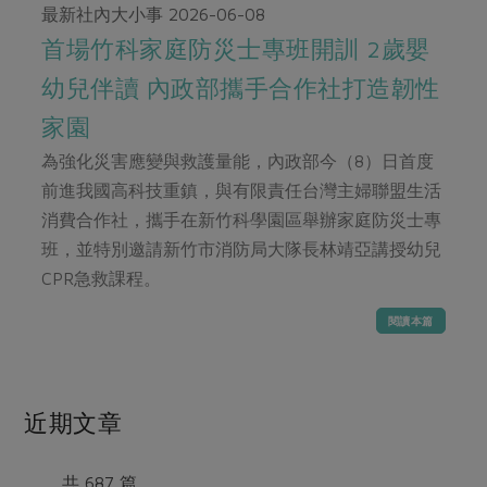
畜產肉類
水產
廚房瑜伽
最新社內大小事
2026-06-08
傳到心坎裡，誠心又澎派
水畜加工品
首場竹科家庭防災士專班開訓 2歲嬰
料理方式
產品檢驗
合作25-經典快閃最後一週
關注議題
幼兒伴讀 內政部攜手合作社打造韌性
烘焙．點心
自主把關
合作25-精選產品第四彈
調理食材・點心
減硝酸鹽
惜食
家園
醬料
檢驗報告
更多當季產品
調味醬料/南北貨
烘焙
非基改運動
支持本土農糧
為強化災害應變與救護量能，內政部今（8）日首度
湯品．鍋物
硝酸鹽檢驗
休閒零嘴
沖泡飲品
前進我國高科技重鎮，與有限責任台灣主婦聯盟生活
廢核運動
能源議題
漬物
議題活動
消費合作社，攜手在新竹科學園區舉辦家庭防災士專
保健食品
減添加物
減塑減廢
涼拌沙拉
班，並特別邀請新竹市消防局大隊長林靖亞講授幼兒
社員權益
主婦聯盟X樂齡網特約優惠案
公益金
食農教育
CPR急救課程。
飲品
居家好物
合作社法規
30%rPET紅烏龍茶
更多議題
閱讀本篇
美妝保養
個人清潔
社務專區
2024農業發展計畫年度報告
主題食譜
生活者e週報
家庭清潔
織品
選舉專區
更多議題活動
異國料理
日用品
圖書禮品
近期文章
綠主張月刊
年菜食譜
防災用品
最新消息
傳到心坎裡，誠心又澎派
典藏閱覽室
養身食補
共 687 篇