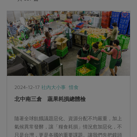
媒體報導
最新產品
節慶大餐
下載專區
優惠專區
高麗菜海鮮煎餅
地區活動
素食專區
社務會議
地區活動
樂齡友善
活動報下載
2024-12-17
社內大小事
惜食
北中南三倉 蔬果耗損總體檢
隨著全球飢餓議題惡化、資源分配不均嚴重，加上
氣候異常發酵，讓「糧食耗損」情況愈加惡化，不
只是台灣，更是各國的重要課題。讓我們先把鏡頭