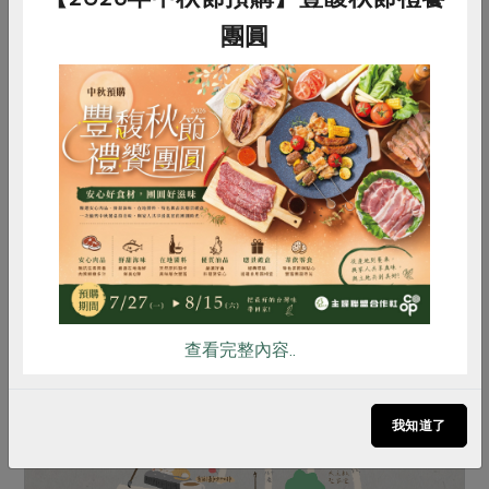
團圓
2024-07-10
社內大小事
生活提案
海好有你．永續海洋論壇 保護海洋從餐桌
擇食與日常行動做起
惜食
RPET
食譜
減硝酸鹽
主婦聯盟合作社為回應每年六月八日的世界海洋日
雞蛋
食安
共同購買
（World Oceans Day）， 2024影響力論壇於基隆
舉辦「海好有你．永續海洋論壇」，邀社員及社會
大眾認識海洋保育、海洋廢棄物議題及其影響。
查看完整內容..
我知道了