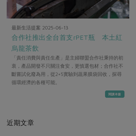
畜產肉類
水產
廚房瑜伽
合作25-經典快閃最後一週
水畜加工品
料理方式
產品檢驗
合作25-精選產品第四彈
關注議題
烘焙．點心
最新生活提案
2025-06-13
自主把關
合作25-精選產品第三彈
調理食材・點心
減硝酸鹽
惜食
醬料
合作社推出全台首支rPET瓶 本土紅
檢驗報告
更多當季產品
調味醬料/南北貨
烘焙
非基改運動
支持本土農糧
湯品．鍋物
烏龍茶飲
硝酸鹽檢驗
休閒零嘴
沖泡飲品
廢核運動
能源議題
漬物
「責任消費與責任生產」是主婦聯盟合作社秉持的初
議題活動
保健食品
減添加物
減塑減廢
衷，產品開發不只關注食安，更慎選包材；合作社不
涼拌沙拉
社員權益
主婦聯盟X樂齡網特約優惠案
斷嘗試化廢為用，從2+5實驗到蔬果膜袋回收，探尋
公益金
食農教育
飲品
居家好物
循環經濟的各種可能。
合作社法規
30%rPET紅烏龍茶
更多議題
美妝保養
個人清潔
社務專區
2024農業發展計畫年度報告
閱讀本篇
主題食譜
生活者e週報
家庭清潔
織品
選舉專區
更多議題活動
異國料理
日用品
圖書禮品
綠主張月刊
近期文章
年菜食譜
防災用品
最新消息
把最好的台灣味帶回家！
典藏閱覽室
養身食補