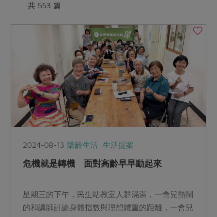
媒體報導
共 553 篇
最新產品
節慶大餐
下載專區
優惠專區
高麗菜海鮮煎餅
地區活動
素食專區
社務會議
地區活動
樂齡友善
活動報下載
2024-08-13
樂齡生活
生活提案
危機就是轉機 面對高齡早早動起來
星期三的下午，民生站教室人群滿滿，一會兒熱鬧
的和講師討論身體指數與理想體重的距離，一會兒