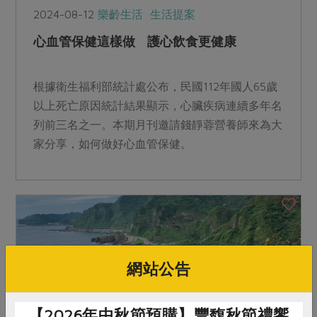
2024-08-12
樂齡生活
生活提案
心血管保健這樣做 護心飲食更健康
根據衛生福利部統計處公布，民國112年國人65歲
以上死亡原因統計結果顯示，心臟疾病連續多年名
列前三名之一。本期月刊邀請錢靜蓉營養師來為大
家分享，如何做好心血管保健。
網站公告
【2026年中秋節預購】豐馥秋節禮饗