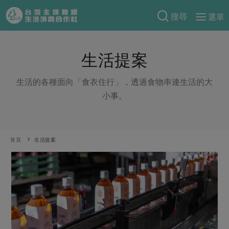
搜尋
選單
產品分類
生活提案
當季蔬果
食譜料理
一籃菜
當令水果
生活的各種面向「食衣住行」，透過食物串連生活的大
食材
特別企畫
小事。
芽苗類
蕈菇類
米食
預購活動
綠主張
辛香料類
麵食
把最好的台灣味帶回家！
觀點文章
關於合作社
首頁
生活提案
肉食
奶蛋豆・五穀
防災用品預購圓滿結束
主婦食堂
一籃菜真心話
海鮮
蛋
乳製品
認識合作社
重要公告
2026年端午節預購圓滿結束
社內大小事
合作聯合國
常備菜
豆製品
米麵雜糧
關於我們
更多預購活動
產品故事
生活提案
蔬食
合作社組織
肉品・水產
樂齡生活
親子食育
蛋料理
當季產品
員工與求才