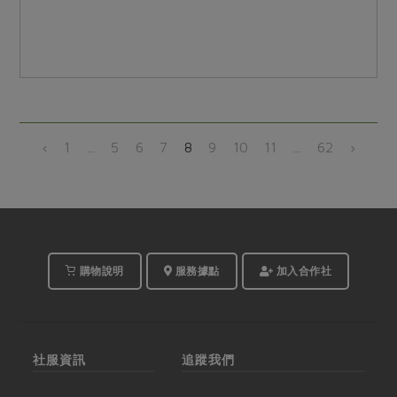
‹
1
...
5
6
7
8
9
10
11
...
62
›
購物說明
服務據點
加入合作社
社服資訊
追蹤我們