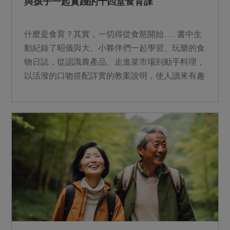
與孩子一起實踐的十四堂食育課
什麼是食育？其實，一切得從食慾開始……書中生
動紀錄了昭儀與大、小夥伴們一起學習、玩樂的食
物日誌，從認識農產品、走進菜市場到動手料理，
以活潑的口吻搭配詳實的教案說明，使人讀來有趣
又感動。