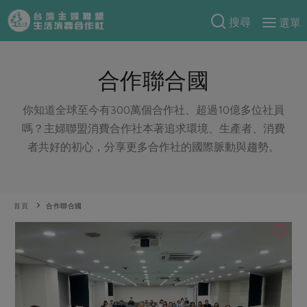
搜尋
選單
產品分類
合作聯合國
當季蔬果
食譜料理
一籃菜
當令水果
你知道全球至今有300萬個合作社、超過10億多位社員
食材
特別企畫
嗎？主婦聯盟消費合作社本著追求環境、生產者、消費
芽苗類
蕈菇類
米食
者共好的初心，分享更多合作社的國際脈動與趨勢。
預購活動
綠主張
辛香料類
麵食
把最好的台灣味帶回家！
觀點文章
關於合作社
肉食
奶蛋豆・五穀
防災用品預購圓滿結束
首頁
合作聯合國
主婦食堂
一籃菜真心話
海鮮
蛋
乳製品
認識合作社
重要公告
2026年端午節預購圓滿結束
社內大小事
合作聯合國
常備菜
豆製品
米麵雜糧
關於我們
更多預購活動
產品故事
生活提案
蔬食
合作社組織
肉品・水產
樂齡生活
親子食育
蛋料理
當季產品
員工與求才