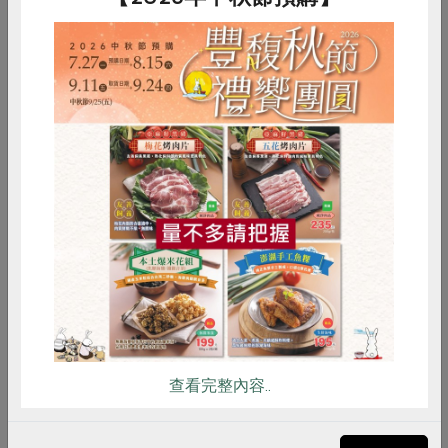
2018-01-01
合作聯合國
擁抱開放共享的城市！──香港的良心消費與
惜食
RPET
食譜
減硝酸鹽
合作運動
雞蛋
食安
共同購買
二○一七年十一月初，應香港社會服務聯會（社
聯）之邀，代表合作社參與其七十周年會員大會的
專題論壇。此行亦實地拜訪幾個致力投入良心消費
運動的組織，雖只是浮光掠影、匆匆一瞥，也能感
受這城市中，合作運動...
查看完整內容..