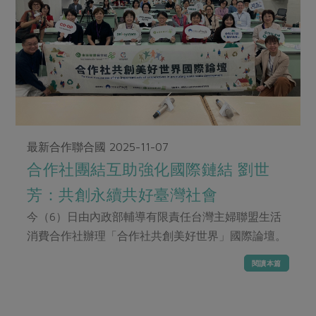
畜產肉類
水產
廚房瑜伽
合作25-經典快閃最後一週
水畜加工品
料理方式
產品檢驗
合作25-精選產品第四彈
關注議題
烘焙．點心
自主把關
合作25-精選產品第三彈
調理食材・點心
減硝酸鹽
惜食
醬料
檢驗報告
更多當季產品
調味醬料/南北貨
烘焙
非基改運動
支持本土農糧
湯品．鍋物
硝酸鹽檢驗
休閒零嘴
沖泡飲品
廢核運動
能源議題
漬物
議題活動
最新合作聯合國
2025-11-07
保健食品
減添加物
減塑減廢
涼拌沙拉
社員權益
合作社團結互助強化國際鏈結 劉世
主婦聯盟X樂齡網特約優惠案
公益金
食農教育
飲品
居家好物
芳：共創永續共好臺灣社會
合作社法規
30%rPET紅烏龍茶
更多議題
美妝保養
個人清潔
今（6）日由內政部輔導有限責任台灣主婦聯盟生活
社務專區
2024農業發展計畫年度報告
主題食譜
消費合作社辦理「合作社共創美好世界」國際論壇。
生活者e週報
家庭清潔
織品
選舉專區
更多議題活動
異國料理
閱讀本篇
日用品
圖書禮品
綠主張月刊
年菜食譜
防災用品
最新消息
把最好的台灣味帶回家！
典藏閱覽室
養身食補