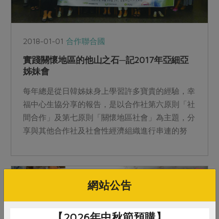
2018-01-01
合作聯合國
實踐關懷地區的他山之石─記2017年亞細亞
姊妹會
每年總是從日韓姊妹身上學習許多寶貴的經驗，幸
福中心生協分享的報告，是以合作社第六原則「社
間合作」及第七原則「關懷地區社會」為主題，分
享與其他合作社及社會性經濟組織進行串連的努
力。...
網站公告
【2026年中秋節預購】