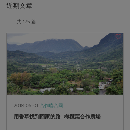
媒體報導
近期文章
最新產品
節慶大餐
下載專區
優惠專區
共 175 篇
高麗菜海鮮煎餅
地區活動
素食專區
社務會議
地區活動
樂齡友善
活動報下載
2018-05-01
合作聯合國
用香草找到回家的路─橄欖葉合作農場