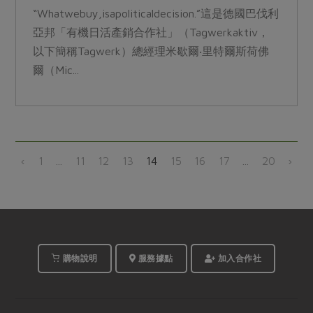
“Whatwebuy,isapoliticaldecision.”這是德國巴伐利
亞邦「有機日活產銷合作社」（Tagwerkaktiv，
以下簡稱Tagwerk）總經理米歇爾‧里特爾斯荷佛
爾（Mic...
‹
1
...
11
12
13
14
15
16
17
...
20
›
購物說明
服務據點
加入合作社