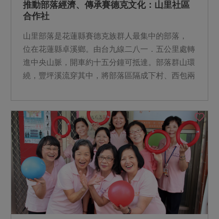
推動部落經濟、傳承賽德克文化：山里社區
合作社
山里部落是花蓮縣賽德克族群人最集中的部落，
位在花蓮縣卓溪鄉。由台九線二八一．五公里處轉
進中央山脈，開車約十五分鐘可抵達。部落群山環
繞，豐坪溪流穿其中，將部落區隔成下村、西包兩
個部分。部落周邊可...