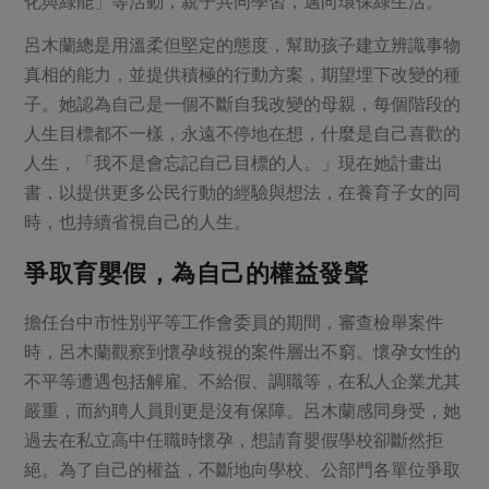
化與綠能」等活動，親子共同學習，邁向環保綠生活。
呂木蘭總是用溫柔但堅定的態度，幫助孩子建立辨識事物
真相的能力，並提供積極的行動方案，期望埋下改變的種
子。她認為自己是一個不斷自我改變的母親，每個階段的
人生目標都不一樣，永遠不停地在想，什麼是自己喜歡的
人生，「我不是會忘記自己目標的人。」現在她計畫出
書，以提供更多公民行動的經驗與想法，在養育子女的同
時，也持續省視自己的人生。
爭取育嬰假，為自己的權益發聲
擔任台中市性別平等工作會委員的期間，審查檢舉案件
時，呂木蘭觀察到懷孕歧視的案件層出不窮。懷孕女性的
不平等遭遇包括解雇、不給假、調職等，在私人企業尤其
嚴重，而約聘人員則更是沒有保障。呂木蘭感同身受，她
過去在私立高中任職時懷孕，想請育嬰假學校卻斷然拒
絕。為了自己的權益，不斷地向學校、公部門各單位爭取