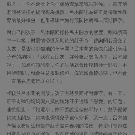
戴？」「你不會呀？你把保險套拿來我告訴你。」當其他
老師將這樣的提問視為挑釁，呂木蘭認為這正是傳遞性教
育的最好機會，也引導學生如何預防性病和非預期懷孕。
對自己的孩子，呂木蘭同樣持民主開放的態度。剛就讀高
中一年級，對愛情懵懂又期待的莊子奇，曾詢問若是交了
女友，是否可以借她的車來開？呂木蘭的爽快允諾引來莊
子奇的納悶：「我有女朋友，妳幹嘛那麼高興？」呂木蘭
說：「如果你談戀愛，你的生活就會比較積極一點啦！不
用我嘮叨，就會注意服裝儀容、洗完澡會梳頭髮，也不會
一直宅在房間玩３Ｃ啦！」
相較於呂木蘭的開放，孩子有時反而相對保守。有一天，
莊子奇聽到媽媽與八歲的妹妹莊子遙聊「戀愛」的話題，
連忙阻止：「她還小，妳不要說這個好不好！」兒子覺得
媽媽太開放，媽媽也覺得兒子很保守啊！又一次，呂木蘭
準備以布衛生棉當作莊子遙青春期的禮物，希望引導她在
日常生活裡落實環保，並在洗滌的過程中破除經血等於污