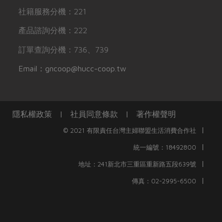
社籍服務分機：221
產品諮詢分機：222
訂單查詢分機：736、739
Email：gncoop@hucc-coop.tw
隱私權政策
|
社員同意條款
|
著作權聲明
|
© 2021 有限責任台灣主婦聯盟生活消費合作社
|
統一編號：18492800
|
地址：241新北市三重區重新路五段639號
|
傳真：02-2995-6500