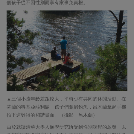
個孩子從不因性別而享有家事免責權。
▲三個小孩年齡差距較大，平時少有共同的休閒活動。在
芬蘭的科基亞薩利島，孩子們並肩釣魚，呂木蘭拿起手機
拍下這難得的和諧畫面。（攝影｜呂木蘭）
由於就讀清華大學人類學研究所受到性別課程的啟發，以