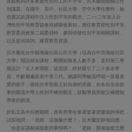
及觀察到許多家庭性別分工的不平等，呂木蘭開始關注性
別議題。在國中、高中、社區大學、空中大學任教時，她
也嘗試於課程中注入性別平等的觀念。二○○二年加入台
灣性別平等教育協會持續吸收新知，擔任教育部性別平等
教育委員會第二屆委員時，參與研發性別平等相關課程，
以及提供諮詢、建置教育資源。
呂木蘭在台中縣海線社區公民大學（現為台中市海線社區
大學）開設婦女課程，剛開始報名人數不多，直到第三學
期設計「女人來唱歌」這堂課，終於吸引了二十多名學
員，年齡層遍及老中青三代。她讓同學輪流哼唱一首最喜
愛的曲子，彼此分享歌曲之於自身的意義，在各自生命故
事的匯流中帶入性別平權的觀念，鼓勵學員突破父權體制
帶來的困境。
於私立高中任教期間，曾有男學生拿著套著塑膠袋的掃把
試探地問：「老師，這個像什麼？」呂木蘭定靜地回應：
「你是在講戴保險套的事情嗎？」「老師，那保險套怎麼