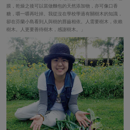
媒體報導
最新產品
膜，乾燥之後可以當做麵包的天然添加物，亦可像口香
節慶大餐
下載專區
糖，嚼一嚼再吐掉。我從沒在學校學過有關樹木的知識，
優惠專區
卻在芬蘭小島看到人與樹的唇齒相依。人需要樹木，依賴
高麗菜海鮮煎餅
樹木。人更要善待樹木，感謝樹木。」
地區活動
素食專區
社務會議
地區活動
樂齡友善
活動報下載