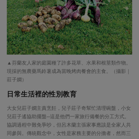
▲芬蘭友人家的庭園種了許多花草、水果和根莖類作物。
現採的無農藥馬鈴薯成為當晚烤肉餐會的主食。（攝影｜
莊子嫻）
日常生活裡的性別教育
大女兒莊子嫻主責烹飪，兒子莊子奇幫忙清理碗盤，小女
兒莊子遙協助擺盤─這是他們一家旅行備餐的分工方式。
協調過程中難免爭吵，但呂木蘭主張家事應該是全家人共
同參與。傳統觀念中，女性是家務主要的分擔者，然而三