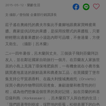
畜產肉類
水產
廚房瑜伽
2015-05-12・樂齡生活
合作25-經典快閃最後一週
水畜加工品
料理方式
產品檢驗
合作25-精選產品第四彈
文‧攝影／曾怡陵 企畫部行銷課課長
關注議題
烘焙．點心
自主把關
合作25-精選產品第三彈
調理食材・點心
莊子遙在奧維托的農夫市集比手畫腳地跟農家買蜂蜜果
減硝酸鹽
惜食
醬料
醬。農家提供試吃的果醬，是採用按壓式的果醬瓶，只要
檢驗報告
更多當季產品
調味醬料/南北貨
烘焙
非基改運動
支持本土農糧
湯品．鍋物
輕輕壓出適量果醬於小湯匙內即可品嚐，不會過量，方便
硝酸鹽檢驗
休閒零嘴
沖泡飲品
廢核運動
能源議題
又衛生。（攝影｜呂木蘭）
漬物
議題活動
保健食品
減添加物
減塑減廢
涼拌沙拉
二○一四年暑假，呂木蘭與丈夫、三個孩子飛到芬蘭拜訪
社員權益
主婦聯盟X樂齡網特約優惠案
公益金
食農教育
友人，並在鄰近國家自助旅行一個月。在芬蘭友人家族世
飲品
居家好物
合作社法規
30%rPET紅烏龍茶
居的小島上見識了環保堆肥廁所，一有機會就在小農市集
更多議題
美妝保養
個人清潔
購買產地直送的新鮮蔬果和農產加工品，在英國愛丁堡市
社務專區
2024農業發展計畫年度報告
主題食譜
集支持公平貿易香料、在義大利慢城奧維托（Orvieto）
生活者e週報
家庭清潔
織品
選舉專區
更多議題活動
採買小農的作物帶回民宿煮食。兼顧遊樂和教育性的行
異國料理
日用品
圖書禮品
程，成為他們想像這個世界的美好記憶，如在芬蘭的科基
綠主張月刊
年菜食譜
防災用品
亞薩利島（Korkeasaari），呂木蘭寫下人與自然的生活：
最新消息
把最好的台灣味帶回家！
典藏閱覽室
養身食補
「我們跟著學削樹皮，採野地的藍莓，松樹表層下的白色