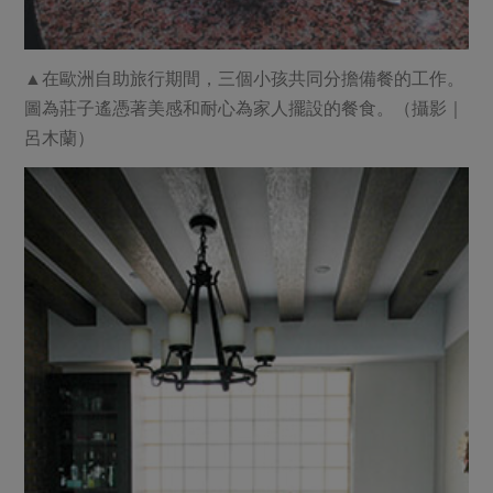
▲在歐洲自助旅行期間，三個小孩共同分擔備餐的工作。
圖為莊子遙憑著美感和耐心為家人擺設的餐食。（攝影｜
呂木蘭）