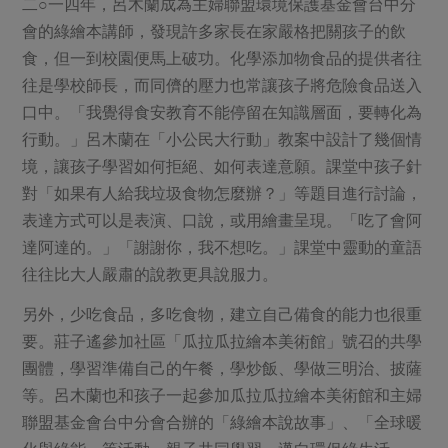
二○一四年，呂木蘭成為主婦聯盟環境保護基金會台中分
會的綠繪本講師，發現許多家長在家嚴格把關孩子的飲
食，但一到校園便馬上破功。化學添加物食品的提供者往
往是學校師長，而同儕的壓力也常讓孩子將危險食品送入
口中。「我覺得食安教育不能停留在知識層面，要轉化為
行動。」呂木蘭在「小公民大行動」教案中設計了幾個情
境，讓孩子學習如何拒絕、如何表達意願。課堂中孩子針
對「如果有人給我垃圾食物怎麼辦？」等題目進行討論，
表達方式可以是表演、口說，或用繪畫呈現。「吃了會阿
達阿達的。」「謝謝你，我不想吃。」課堂中靈動的童語
往往比大人嚴肅的說教更具說服力。
另外，少吃食品，多吃食物，建立自己備食的能力也很重
要。莊子遙參加社區「瓜拉瓜拉繪本美術館」號召的共學
團體，學習準備自己的午餐，學炒飯、學做三明治、披薩
等。呂木蘭也和孩子一起參加瓜拉瓜拉繪本美術館和主婦
聯盟基金會台中分會合辦的「綠繪本說故事」、「全球暖