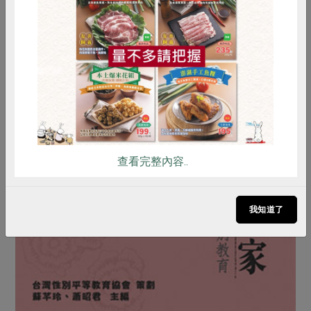
惜食
RPET
食譜
減硝酸鹽
雞蛋
食安
共同購買
查看完整內容..
我知道了