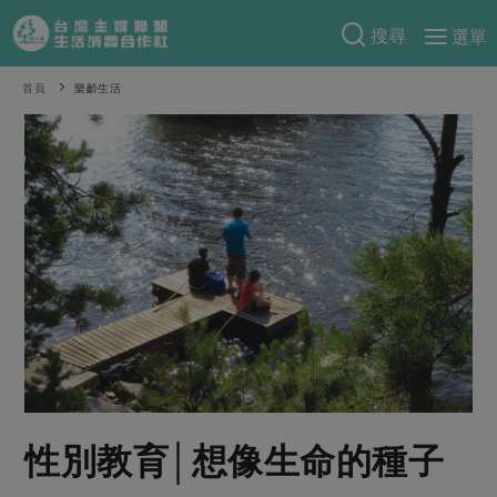
搜尋
選單
產品分類
首頁
樂齡生活
當季蔬果
食譜料理
一籃菜
當令水果
食材
特別企畫
芽苗類
蕈菇類
米食
預購活動
綠主張
辛香料類
麵食
把最好的台灣味帶回家！
觀點文章
關於合作社
肉食
奶蛋豆・五穀
防災用品預購圓滿結束
主婦食堂
一籃菜真心話
海鮮
蛋
乳製品
認識合作社
重要公告
2026年端午節預購圓滿結束
社內大小事
合作聯合國
常備菜
豆製品
米麵雜糧
關於我們
更多預購活動
產品故事
生活提案
蔬食
合作社組織
性別教育│想像生命的種子
肉品・水產
樂齡生活
親子食育
蛋料理
當季產品
員工與求才