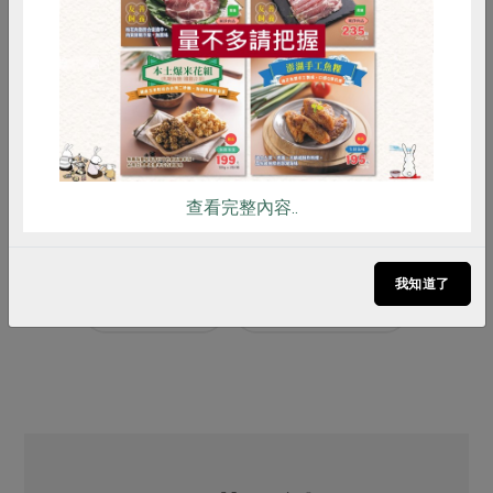
39
18
綠色生活的實踐者
Connection
雞蛋
食安
共同購買
合作社
合作教育種子-
40
19
HomeStay
花蓮東華校園儲蓄互助社
合作社
41
20
主婦聯盟好姊妹-基金會與合作
HomeStay
特輯｜從頭述說：
42
特輯
查看完整內容..
關於北倉空間優化的那些事
我知道了
# PODCAST
# 一籃菜真心話