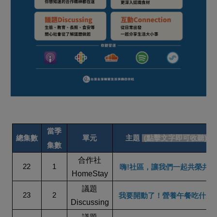
媒體報導
最新產品
節慶大餐
下載專區
優惠專區
高麗菜海鮮煎餅
地區活動
素食專區
社務會議
地區活動
樂齡友善
活動報下載
當季
總集數
單元
主題
(
點擊文字即可收聽)
集數
合作社
22
1
嗨!社區，讓我們一起共榮共好
HomeStay
議題
23
2
我要開動了！營養午餐吃什麼
Discussing