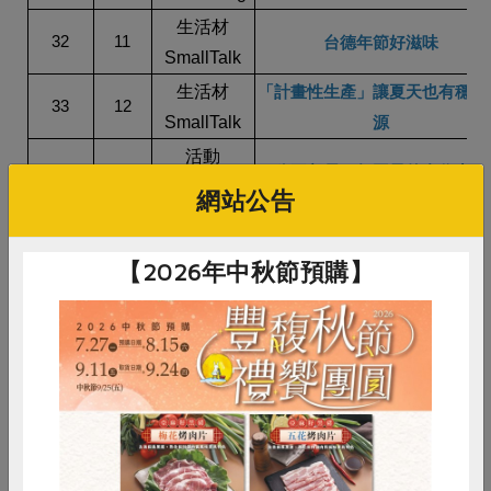
生活材
32
11
台德年節好滋味
SmallTalk
生活材
「計畫性生產」讓夏天也有穩定
33
12
SmallTalk
源
活動
34
13
公平貿易，無國界的合作力量
Connection
網站公告
合作社
35
14
合作社對談：這些日子的酸甘
HomeStay
【2026年中秋節預購】
生活材
36
15
有機桶柑的永續堅持
SmallTalk
生活材
37
16
當主婦遇上好丘
SmallTalk
議題
「10%的貢獻成就100%的美好
38
17
Discussing
—合作社的公益實踐
活動
惜食
RPET
食譜
減硝酸鹽