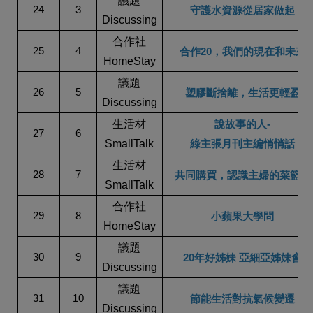
議題
24
3
守護水資源從居家做起
Discussing
合作社
25
4
合作20，我們的現在和未來
HomeStay
議題
26
5
塑膠斷捨離，生活更輕盈
Discussing
生活材
說故事的人-
27
6
SmallTalk
綠主張月刊主編悄悄話
生活材
28
7
共同購買，認識主婦的菜籃子
SmallTalk
合作社
29
8
小蘋果大學問
HomeStay
議題
30
9
20
年好姊妹 亞細亞姊妹會
Discussing
議題
31
10
節能生活對抗氣候變遷
Discussing