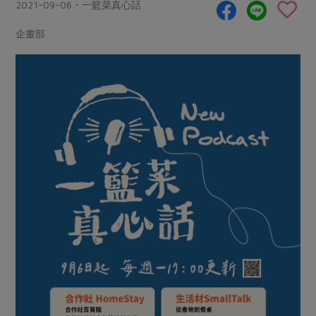
畜產肉類
水產
2021-09-06・一籃菜真心話
廚房瑜伽
合作25-經典快閃最後一週
水畜加工品
料理方式
企畫部
產品檢驗
合作25-精選產品第四彈
關注議題
烘焙．點心
自主把關
合作25-精選產品第三彈
調理食材・點心
減硝酸鹽
惜食
醬料
檢驗報告
更多當季產品
調味醬料/南北貨
烘焙
非基改運動
支持本土農糧
湯品．鍋物
硝酸鹽檢驗
休閒零嘴
沖泡飲品
廢核運動
能源議題
漬物
議題活動
保健食品
減添加物
減塑減廢
涼拌沙拉
社員權益
主婦聯盟X樂齡網特約優惠案
公益金
食農教育
飲品
居家好物
合作社法規
30%rPET紅烏龍茶
更多議題
美妝保養
個人清潔
社務專區
2024農業發展計畫年度報告
主題食譜
生活者e週報
家庭清潔
織品
選舉專區
更多議題活動
異國料理
日用品
圖書禮品
綠主張月刊
年菜食譜
防災用品
最新消息
把最好的台灣味帶回家！
典藏閱覽室
養身食補