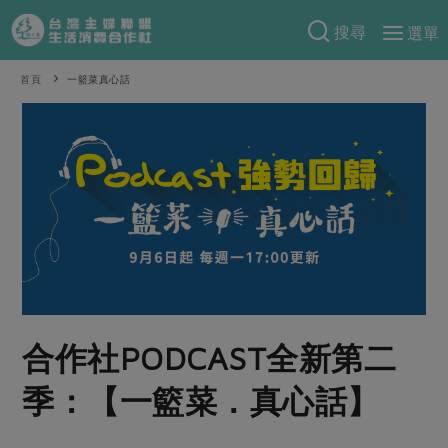
搜尋
選單
產品分類
首頁
一籃菜真心話
當季蔬果
食譜料理
一籃菜
當令水果
食材
特別企畫
芽苗類
蕈菇類
米食
預購活動
綠主張
辛香料類
麵食
把最好的台灣味帶回家！
觀點文章
關於合作社
肉食
奶蛋豆・五穀
防災用品預購圓滿結束
主婦食堂
一籃菜真心話
海鮮
蛋
乳製品
認識合作社
重要公告
2026年端午節預購圓滿結束
合作社PODCAST全新第二
社內大小事
合作聯合國
常備菜
豆製品
米麵雜糧
關於我們
更多預購活動
產品故事
生活提案
蔬食
季：【一籃菜．真心話】
合作社組織
肉品・水產
樂齡生活
親子食育
蛋料理
當季產品
員工與求才