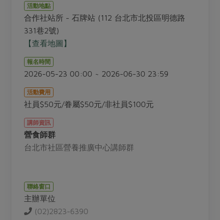
畜產肉類
水產
廚房瑜伽
活動地點
合作25-經典快閃最後一週
合作社站所 - 石牌站 (112 台北市北投區明德路
水畜加工品
料理方式
產品檢驗
合作25-精選產品第四彈
331巷2號)
關注議題
烘焙．點心
【查看地圖】
自主把關
合作25-精選產品第三彈
調理食材・點心
減硝酸鹽
惜食
醬料
報名時間
檢驗報告
更多當季產品
調味醬料/南北貨
烘焙
非基改運動
支持本土農糧
2026-05-23 00:00 ~ 2026-06-30 23:59
湯品．鍋物
硝酸鹽檢驗
休閒零嘴
沖泡飲品
廢核運動
能源議題
漬物
活動費用
議題活動
保健食品
社員$50元/眷屬$50元/非社員$100元
減添加物
減塑減廢
涼拌沙拉
社員權益
主婦聯盟X樂齡網特約優惠案
公益金
食農教育
講師資訊
飲品
居家好物
合作社法規
營食師群
30%rPET紅烏龍茶
更多議題
台北市社區營養推廣中心講師群
美妝保養
個人清潔
社務專區
2024農業發展計畫年度報告
主題食譜
生活者e週報
家庭清潔
織品
選舉專區
更多議題活動
異國料理
日用品
圖書禮品
聯絡窗口
綠主張月刊
年菜食譜
主辦單位
防災用品
最新消息
把最好的台灣味帶回家！
(02)2823-6390
典藏閱覽室
養身食補