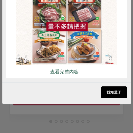
惜食
RPET
食譜
減硝酸鹽
議題講座
雞蛋
食安
共同購買
會》桌遊體驗
居家也能練肌力!!
2026-09-12
時間
14:00-16:00
查看完整內容..
合作社站所 - 苓雅站
地點
我知道了
立即報名