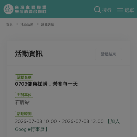
搜尋
選單
產品分類
首頁
地區活動
議題講座
當季蔬果
食譜料理
一籃菜
當令水果
食材
特別企畫
活動資訊
活動結束
芽苗類
蕈菇類
米食
預購活動
綠主張
辛香料類
麵食
活動名稱
把最好的台灣味帶回家！
0703健康採購，營養每一天
觀點文章
關於合作社
肉食
奶蛋豆・五穀
防災用品預購圓滿結束
主辦單位
主婦食堂
一籃菜真心話
海鮮
蛋
乳製品
認識合作社
重要公告
2026年端午節預購圓滿結束
石牌站
社內大小事
合作聯合國
常備菜
豆製品
米麵雜糧
關於我們
更多預購活動
活動時間
產品故事
生活提案
蔬食
2026-07-03 10:00 - 2026-07-03 12:00
【加入
合作社組織
肉品・水產
樂齡生活
親子食育
Google行事曆】
蛋料理
當季產品
員工與求才