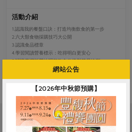
媒體報導
最新產品
節慶大餐
下載專區
活動介紹
優惠專區
高麗菜海鮮煎餅
1.認識我的餐盤口訣：打造均衡飲食的第一步
地區活動
素食專區
2.六大類食物採購技巧大公開
社務會議
地區活動
3.認識食品標章
樂齡友善
4.學習閱讀營養標示：吃得明白更安心
活動報下載
5.認識臺灣版質地調整飲食分級與簡易檢測
網站公告
6.常見質地調整技巧實用分享
【2026年中秋節預購】
相關活動