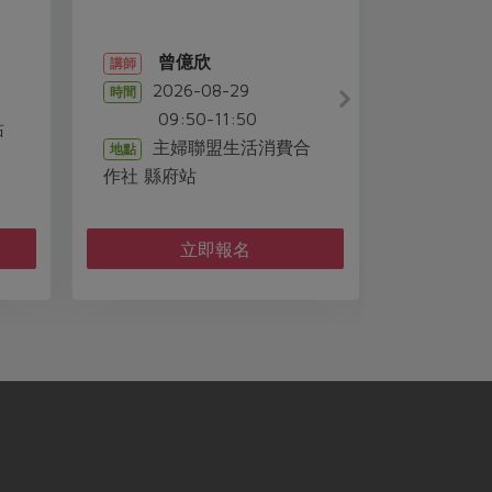
季蔬菜發
曾億欣
陳
講師
講師
2026-08-29
2026
時間
時間
09:50-11:50
10:00
站
主婦聯盟生活消費合
合作
地點
地點
作社 縣府站
詳見
費用
詳見活動介紹
費用
立即報名