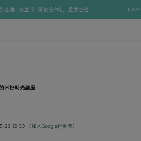
別企畫
綠主張
關於合作社
重要公告
社員登
上的米好時光講座
05-23 12:30
【加入Google行事曆】