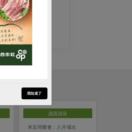
購買
我知道了
議題講座
米豆同樂會：八月場次
0821北