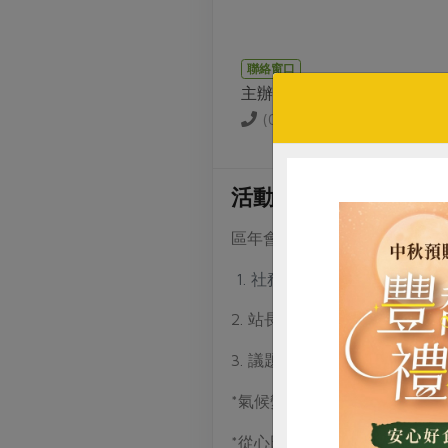
聯絡窗口
主辦單位
(02)2579-8996
活動介紹
區年會流程
社務報告
2. 站長業務報告
3. 議題講座: 餐桌上的米好時
*氣候變遷調適與因應 大自然
*從心田開始改變到稻田 假日