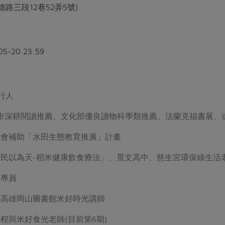
德路三段12巷52弄5號)
05-20 23:59
行人
臺北市深耕閱讀推薦、文化部優良讀物科學類推薦、法蘭克福書展
委會補助「水田生態教育推廣」計畫
民以為天-稻米健康飲食療法」、景文高中、慈生宮環保綠生活
畫專員
、高雄岡山圖書館米好時光講師
程與米好食光老師(目前第6期)