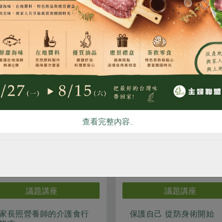
食
RPET
食譜
減硝酸鹽
雞蛋
食安
共同
所年度活動，大家一起相見歡，見見彼此聊聊天。
查看完整內容..
相關活動
議題講座
議題講座
家長照營養師的介護食行
保護自己 從防身術開始