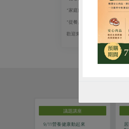
*家庭簡易米食 DIY 示範
惜
*從餐桌開始環保綠生活
歡迎東區站的社員踴躍參與站
座
議題講座
9/11營養健康動起來
居