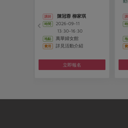
動
陳冠蓉
柳家琪
講師
講
2
2026-09-11
時間
時
0
13:30-16:30
1
- 苓雅站
萬華婦女館
地點
地
詳見活動介紹
費用
費
名
立即報名