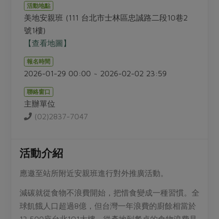
畜產肉類
水產
廚房瑜伽
活動地點
傳到心坎裡，誠心又澎派
美地安親班 (111 台北市士林區忠誠路二段10巷2
水畜加工品
料理方式
產品檢驗
合作25-經典快閃最後一週
號1樓)
關注議題
烘焙．點心
【查看地圖】
自主把關
合作25-精選產品第四彈
調理食材・點心
減硝酸鹽
惜食
醬料
報名時間
檢驗報告
更多當季產品
調味醬料/南北貨
烘焙
非基改運動
支持本土農糧
2026-01-29 00:00 ~ 2026-02-02 23:59
湯品．鍋物
硝酸鹽檢驗
休閒零嘴
沖泡飲品
廢核運動
能源議題
漬物
聯絡窗口
議題活動
保健食品
主辦單位
減添加物
減塑減廢
涼拌沙拉
社員權益
(02)2837-7047
主婦聯盟X樂齡網特約優惠案
公益金
食農教育
飲品
居家好物
合作社法規
30%rPET紅烏龍茶
更多議題
美妝保養
個人清潔
社務專區
活動介紹
2024農業發展計畫年度報告
主題食譜
生活者e週報
家庭清潔
織品
選舉專區
更多議題活動
應邀至站所附近安親班進行對外推廣活動。
異國料理
日用品
圖書禮品
綠主張月刊
減碳就從食物不浪費開始，把惜食變成一種習慣。全
年菜食譜
防災用品
最新消息
傳到心坎裡，誠心又澎派
球飢餓人口超過8億，但台灣一年浪費的廚餘相當於
典藏閱覽室
養身食補