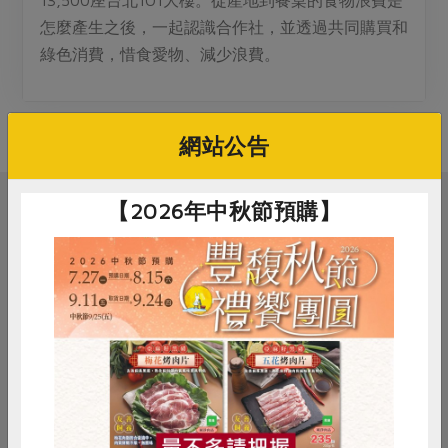
13,500座台北1O1大樓。從產地到餐桌的食物浪費是
媒體報導
最新產品
節慶大餐
怎麼產生之後，一起認識合作社，並透過共同購買和
下載專區
綠色消費，惜食愛物、減少浪費。
優惠專區
高麗菜海鮮煎餅
地區活動
素食專區
網站公告
社務會議
地區活動
樂齡友善
活動報下載
【2026年中秋節預購】
相關活動
議題講座
》桌遊體驗
居家也能練肌力!!
惜食
RPET
食譜
減硝酸鹽
雞蛋
食安
共同購買