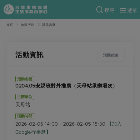
搜尋
選單
產品分類
首頁
地區活動
議題講座
當季蔬果
食譜料理
一籃菜
當令水果
食材
特別企畫
活動資訊
活動結束
芽苗類
蕈菇類
米食
預購活動
綠主張
辛香料類
麵食
活動名稱
把最好的台灣味帶回家！
0204.05安親班對外推廣（天母站承辦場次）
觀點文章
關於合作社
肉食
奶蛋豆・五穀
防災用品預購圓滿結束
主辦單位
主婦食堂
一籃菜真心話
海鮮
蛋
乳製品
認識合作社
重要公告
2026年端午節預購圓滿結束
天母站
社內大小事
合作聯合國
常備菜
豆製品
米麵雜糧
關於我們
更多預購活動
活動時間
產品故事
生活提案
蔬食
2026-02-05 14:00 - 2026-02-05 15:30
【加入
合作社組織
肉品・水產
樂齡生活
親子食育
Google行事曆】
蛋料理
當季產品
員工與求才