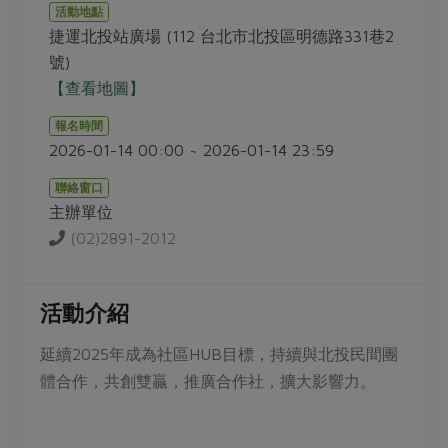
畜產肉類
水產
廚房瑜伽
活動地點
傳到心坎裡，誠心又澎派
捷運北投站廣場 (112 台北市北投區明德路331巷2
水畜加工品
料理方式
產品檢驗
合作25-經典快閃最後一週
號)
關注議題
烘焙．點心
【查看地圖】
自主把關
合作25-精選產品第四彈
調理食材・點心
減硝酸鹽
惜食
醬料
報名時間
檢驗報告
更多當季產品
調味醬料/南北貨
烘焙
非基改運動
支持本土農糧
2026-01-14 00:00 ~ 2026-01-14 23:59
湯品．鍋物
硝酸鹽檢驗
休閒零嘴
沖泡飲品
廢核運動
能源議題
漬物
聯絡窗口
議題活動
保健食品
主辦單位
減添加物
減塑減廢
涼拌沙拉
社員權益
(02)2891-2012
主婦聯盟X樂齡網特約優惠案
公益金
食農教育
飲品
居家好物
合作社法規
30%rPET紅烏龍茶
更多議題
美妝保養
個人清潔
社務專區
活動介紹
2024農業發展計畫年度報告
主題食譜
生活者e週報
家庭清潔
織品
選舉專區
更多議題活動
延續2025年成為社區HUB目標，持續與北投民間團
異國料理
日用品
圖書禮品
體合作，共創雙贏，推廣合作社，擴大影響力。
綠主張月刊
年菜食譜
防災用品
最新消息
傳到心坎裡，誠心又澎派
典藏閱覽室
養身食補