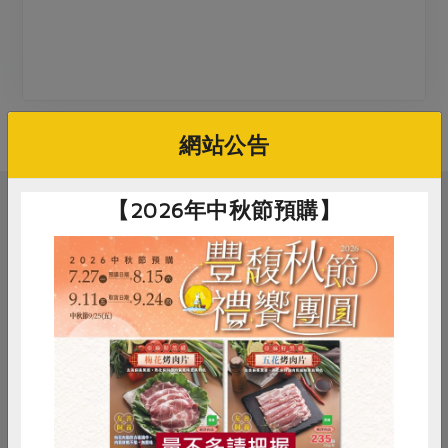
媒體報導
最新產品
節慶大餐
下載專區
優惠專區
高麗菜海鮮煎餅
地區活動
素食專區
網站公告
社務會議
地區活動
樂齡友善
活動報下載
【2026年中秋節預購】
相關活動
議題講座
居家也能練肌力!!
惜食
RPET
食譜
減硝酸鹽
雞蛋
食安
共同購買