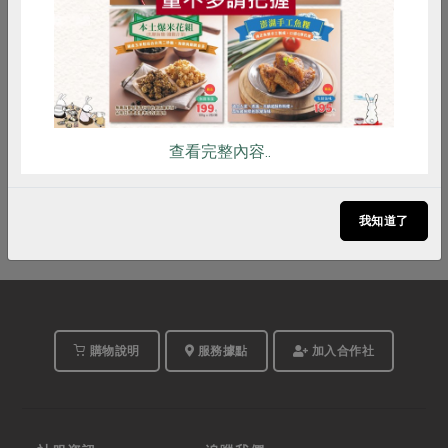
2026-09-12
時間
14:00-16:00
合作社站所 - 苓雅站
地點
查看完整內容..
立即報名
我知道了
購物說明
服務據點
加入合作社