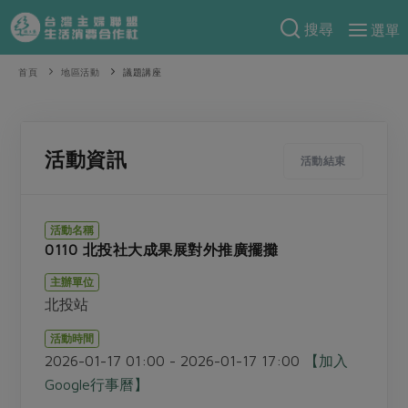
搜尋
選單
產品分類
首頁
地區活動
議題講座
當季蔬果
食譜料理
一籃菜
當令水果
食材
特別企畫
活動資訊
活動結束
芽苗類
蕈菇類
米食
預購活動
綠主張
辛香料類
麵食
活動名稱
把最好的台灣味帶回家！
0110 北投社大成果展對外推廣擺攤
觀點文章
關於合作社
肉食
奶蛋豆・五穀
防災用品預購圓滿結束
主辦單位
主婦食堂
一籃菜真心話
海鮮
蛋
乳製品
認識合作社
重要公告
2026年端午節預購圓滿結束
北投站
社內大小事
合作聯合國
常備菜
豆製品
米麵雜糧
關於我們
更多預購活動
活動時間
產品故事
生活提案
蔬食
2026-01-17 01:00 - 2026-01-17 17:00
【加入
合作社組織
肉品・水產
樂齡生活
親子食育
Google行事曆】
蛋料理
當季產品
員工與求才