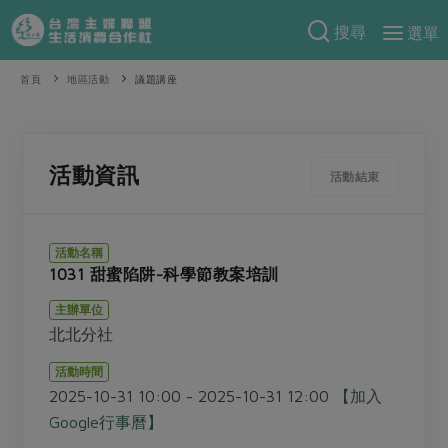
搜尋
選單
產品分類
首頁
地區活動
議題講座
當季蔬果
食譜料理
一籃菜
當令水果
食材
特別企畫
活動資訊
活動結束
芽苗類
蕈菇類
米食
預購活動
綠主張
辛香料類
麵食
活動名稱
把最好的台灣味帶回家！
1031 甜蜜陷阱-科學節教案培訓
觀點文章
關於合作社
肉食
奶蛋豆・五穀
防災用品預購圓滿結束
主辦單位
主婦食堂
一籃菜真心話
海鮮
蛋
乳製品
認識合作社
重要公告
2026年端午節預購圓滿結束
北北分社
社內大小事
合作聯合國
常備菜
豆製品
米麵雜糧
關於我們
更多預購活動
活動時間
產品故事
生活提案
蔬食
2025-10-31 10:00 - 2025-10-31 12:00
【加入
合作社組織
肉品・水產
樂齡生活
親子食育
Google行事曆】
蛋料理
當季產品
員工與求才