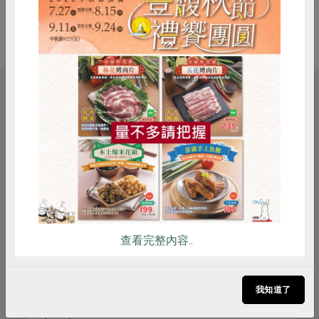
惜食
RPET
食譜
減硝酸鹽
相關活動
雞蛋
食安
共同購買
議題講座
居家也能練肌力!!
查看完整內容..
2026-09-12
時間
我知道了
14:00-16:00
合作社站所 - 苓雅站
地點