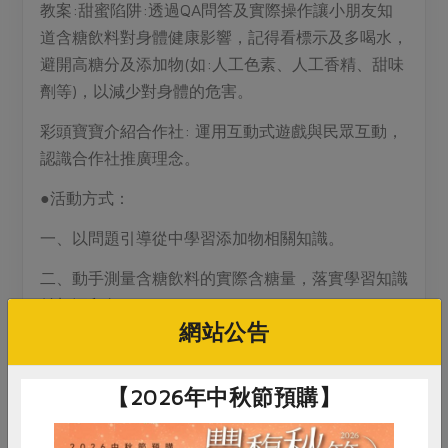
媒體報導
教案:甜蜜陷阱:透過QA問答及實際操作讓小朋友知
最新產品
節慶大餐
道含糖飲料對身體健康影響，記得看標示及多喝水，
下載專區
避開高糖分及添加物(如:人工色素、人工香精、甜味
優惠專區
劑等)，以減少對身體的危害。
高麗菜海鮮煎餅
地區活動
素食專區
彩頭寶寶介紹合作社: 運用互動式遊戲與民眾互動，
社務會議
地區活動
認識合作社推廣理念。
樂齡友善
活動報下載
●活動方式：
一、以問題引導從中學習添加物相關知識。
二、動手測量含糖飲料的實際含糖量，落實學習知識
並加深印象。
網站公告
三、透過互動式遊戲及製作「好喝無糖及減糖飲料」
及認識主婦聯盟合作社，提供「環保、健康、安全」
【2026年中秋節預購】
的生活必需品，實踐綠色生活，支持地球永續！歡迎
民眾現場入社，一起加入「用消費改善社會」行動。