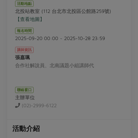
畜產肉類
水產
廚房瑜伽
活動地點
傳到心坎裡，誠心又澎派
北投站教室 (112 台北市北投區公館路259號)
水畜加工品
料理方式
產品檢驗
合作25-經典快閃最後一週
【查看地圖】
關注議題
烘焙．點心
自主把關
合作25-精選產品第四彈
調理食材・點心
報名時間
減硝酸鹽
惜食
醬料
2025-09-20 00:00 ~ 2025-10-28 23:59
檢驗報告
更多當季產品
調味醬料/南北貨
烘焙
非基改運動
支持本土農糧
湯品．鍋物
講師資訊
硝酸鹽檢驗
休閒零嘴
沖泡飲品
廢核運動
能源議題
張嘉珮
漬物
議題活動
保健食品
合作社解說員、北南議題小組講師代
減添加物
減塑減廢
涼拌沙拉
社員權益
主婦聯盟X樂齡網特約優惠案
公益金
食農教育
飲品
居家好物
合作社法規
30%rPET紅烏龍茶
更多議題
聯絡窗口
美妝保養
個人清潔
社務專區
2024農業發展計畫年度報告
主辦單位
主題食譜
生活者e週報
家庭清潔
織品
(02)-2999-6122
選舉專區
更多議題活動
異國料理
日用品
圖書禮品
綠主張月刊
年菜食譜
防災用品
活動介紹
最新消息
傳到心坎裡，誠心又澎派
典藏閱覽室
養身食補