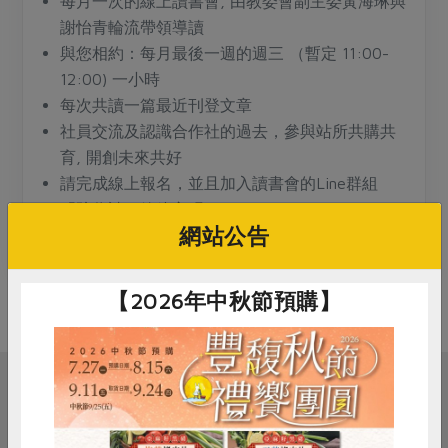
每月一次的線上讀書會, 由教委會副主委黃海琳與
媒體報導
最新產品
節慶大餐
謝怡青輪流帶領導讀
下載專區
與您相約：每月最後一週的週三 （暫定 11:00-
優惠專區
12:00) 一小時
高麗菜海鮮煎餅
每次共讀一篇最近刊登文章
地區活動
素食專區
社員交流及認識合作社的過去，參與站所共購共
社務會議
地區活動
育, 開創未來共好
樂齡友善
活動報下載
請完成線上報名，並且加入讀書會的Line群組
「陪你讀一篇綠主張」
網站公告
https://line.me/ti/g/A4nM7L-SLS
【2026年中秋節預購】
相關活動