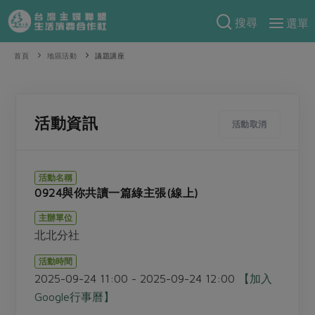
搜尋
選單
產品分類
首頁
地區活動
議題講座
當季蔬果
食譜料理
一籃菜
當令水果
食材
特別企畫
活動資訊
活動取消
芽苗類
蕈菇類
米食
預購活動
綠主張
辛香料類
麵食
活動名稱
把最好的台灣味帶回家！
0924與你共讀一篇綠主張(線上)
觀點文章
關於合作社
肉食
奶蛋豆・五穀
防災用品預購圓滿結束
主辦單位
主婦食堂
一籃菜真心話
海鮮
蛋
乳製品
認識合作社
重要公告
2026年端午節預購圓滿結束
北北分社
社內大小事
合作聯合國
常備菜
豆製品
米麵雜糧
關於我們
更多預購活動
活動時間
產品故事
生活提案
蔬食
2025-09-24 11:00 - 2025-09-24 12:00
【加入
合作社組織
肉品・水產
樂齡生活
親子食育
Google行事曆】
蛋料理
當季產品
員工與求才