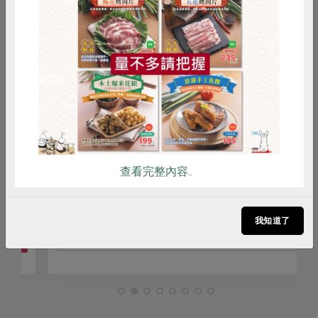
惜食
RPET
食譜
減硝酸鹽
議題講座
雞蛋
食安
共同購買
居家也能練肌力!!
2026-09-12
時間
14:00-16:00
查看完整內容..
合作社站所 - 苓雅站
地點
我知道了
報名截止