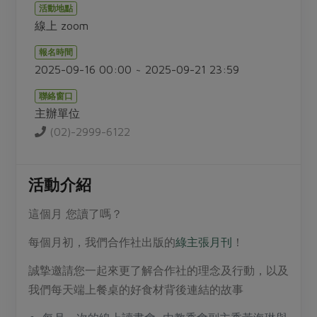
畜產肉類
水產
廚房瑜伽
活動地點
合作25-經典快閃最後一週
線上 zoom
水畜加工品
料理方式
產品檢驗
合作25-精選產品第四彈
關注議題
報名時間
烘焙．點心
自主把關
合作25-精選產品第三彈
2025-09-16 00:00 ~ 2025-09-21 23:59
調理食材・點心
減硝酸鹽
惜食
醬料
檢驗報告
更多當季產品
聯絡窗口
調味醬料/南北貨
烘焙
非基改運動
支持本土農糧
湯品．鍋物
主辦單位
硝酸鹽檢驗
休閒零嘴
沖泡飲品
廢核運動
能源議題
(02)-2999-6122
漬物
議題活動
保健食品
減添加物
減塑減廢
涼拌沙拉
社員權益
主婦聯盟X樂齡網特約優惠案
公益金
食農教育
活動介紹
飲品
居家好物
合作社法規
30%rPET紅烏龍茶
更多議題
這個月 您讀了嗎？
美妝保養
個人清潔
社務專區
2024農業發展計畫年度報告
主題食譜
生活者e週報
家庭清潔
織品
每個月初，我們合作社出版的
綠主張月刊
！
選舉專區
更多議題活動
異國料理
日用品
圖書禮品
誠摯邀請您一起來更了解合作社的理念及行動，以及
綠主張月刊
年菜食譜
我們每天端上餐桌的好食材背後連結的故事
防災用品
最新消息
把最好的台灣味帶回家！
典藏閱覽室
養身食補