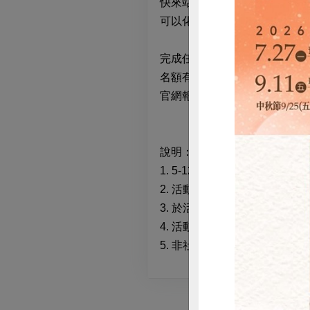
快來站所跟我一起玩嘛~
可以化身站長，穿上圍裙結帳
完成任務就能獲得專屬禮。
名額有限，
官網報名後，請到永康站繳費
說明：
1. 5-12
歲小朋友可報名，需一
2.
活動前一周到永康站完成繳費
3.
於活動日前一天的1~5天
4.
活動當天除天災意外或不可
5.
非社員親子保留一組名額。
惜