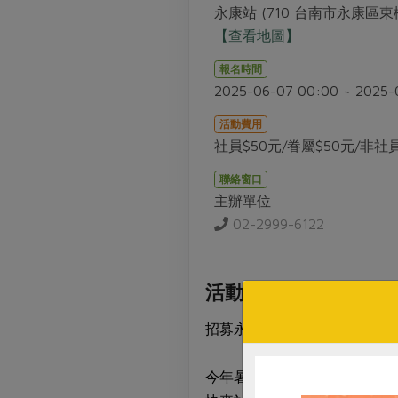
永康站 (710 台南市永康區東橋
【查看地圖】
報名時間
2025-06-07 00:00 ~ 2025-
活動費用
社員$50元/眷屬$50元/非社
聯絡窗口
主辦單位
02-2999-6122
活動介紹
招募永康站小小站長！歡迎5到
今年暑假