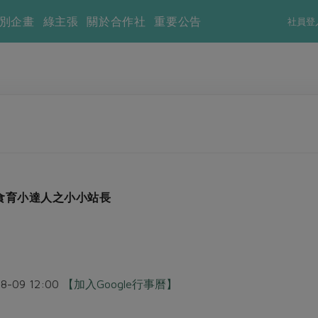
別企畫
綠主張
關於合作社
重要公告
社員登
食育小達人之小小站長
08-09 12:00
【加入Google行事曆】