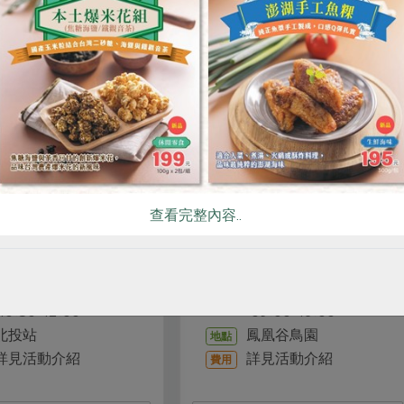
相關活動
生活體驗
生活體驗
凰谷鳥園森境時光・森林
8/11【生活體驗】史萊姆
查看完整內容..
癒健走
子手作
黃雪茹
陳櫻容
講師
講師
2026-08-12
2026-08-11
時間
時間
9:00-16:00
14:00-16:00
鳳凰谷鳥園
合作社站所 - 新店
地點
地點
詳見活動介紹
詳見活動介紹
費用
費用