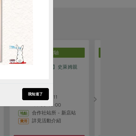
生活體驗
親
0801[我是生活者]小小站長
0801[
體驗日_淡水站場次
體驗日_
陳靜敏
講師
202
時間
我知道了
2026-08-01
時間
10:30
10:30-12:00
信
地點
站
淡水站
地點
詳見
費用
詳見活動介紹
費用