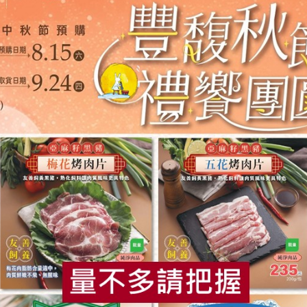
，嗶嗶嗶
喔~
位家長陪同
，小小站長每位小朋友 50元
內申請退款者，需扣除活動相關支出，僅歸還七成費用。
抗力之因素，方可退款。
食
RPET
食譜
減硝酸鹽
雞蛋
食安
共同