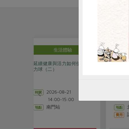
驗
生活體驗
如何使用肌
0815[我是生活者]小小站長
鳳
體驗日_北投站場次
療
陳靜敏
講師
1
2026-08-15
時間
0
10:30-12:00
0
北投站
地點
詳見活動介紹
費用