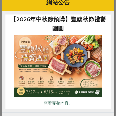
網站公告
2026-08-20 13:30-15:00
大小事，聆聽共同購買的初心與未來展望。
【社務會議】
立即報名
本場更加碼精彩的手作體驗！跟著專業師資動
0820北北分社編委會(線上)
【2026年中秋節預購】豐馥秋節禮饗
手製作天然家事皂，認識天然素材與製作技
地點：線上ZOOM
巧，帶回一塊實用又環保的手工皂，也帶回一
團圓
2026北北分社編委會會議
份對土地與生活的關心。
...more
☀️ 時間｜8/24(一) 14:00-16:30
2026-08-14 10:00-12:00
☀️ 費用 |
【社務會議】
立即報名
惜食
RPET
食譜
減硝酸鹽
社員50元（可折抵當日利用）；社員眷屬50元
8/14北南營委會@中正婦女支持培力中心
（不折抵利用）；非社員100元。
雞蛋
食安
共同購買
地點：中正婦女支持培力中心
☀️ 流程 |
※出席對象：北南分社委員會主委、地區主
13:50 - 14:00 報到
委。
14:00－14:30 合作大小事—本社營運報告
※列席：社代。
14:30 - 16:30 天然家事皂DIY
※不用餐
請於備註欄填寫訊息，以利名單整理
查看完整內容..
...more
☀️ 備註 |
統計，謝謝
!