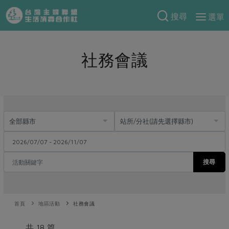
搜尋
選單
產品分類
社務會議
當季蔬果
食譜料理
一籃菜
當令水果
食材
特別企畫
芽苗類
蕈菇類
米食
預購活動
綠主張
辛香料類
麵食
把最好的台灣味帶回家！
觀點文章
關於合作社
肉食
奶蛋豆・五穀
防災用品預購圓滿結束
主婦食堂
一籃菜真心話
海鮮
搜尋
蛋
乳製品
認識合作社
重要公告
2026年端午節預購圓滿結束
社內大小事
合作聯合國
常備菜
豆製品
米麵雜糧
關於我們
更多預購活動
產品故事
生活提案
蔬食
合作社組織
首頁
地區活動
社務會議
肉品・水產
樂齡生活
親子食育
蛋料理
當季產品
員工與求才
共 18 篇