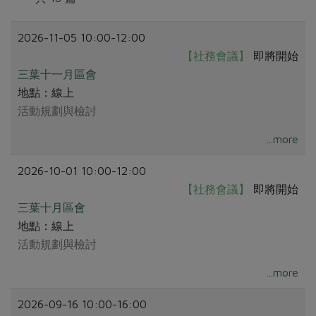
畜產肉類
水產
廚房瑜伽
合作25-經典快閃最後一週
水畜加工品
料理方式
2026-11-05 10:00-12:00
產品檢驗
合作25-精選產品第四彈
關注議題
【社務會議】
即將開始
烘焙．點心
自主把關
合作25-精選產品第三彈
調理食材・點心
減硝酸鹽
惜食
三葉十一月區會
醬料
檢驗報告
地點：線上
更多當季產品
調味醬料/南北貨
烘焙
非基改運動
支持本土農糧
湯品．鍋物
活動規劃與檢討
硝酸鹽檢驗
休閒零嘴
沖泡飲品
廢核運動
能源議題
漬物
...more
議題活動
保健食品
減添加物
減塑減廢
涼拌沙拉
社員權益
主婦聯盟X樂齡網特約優惠案
2026-10-01 10:00-12:00
公益金
食農教育
飲品
居家好物
【社務會議】
即將開始
合作社法規
30%rPET紅烏龍茶
更多議題
三葉十月區會
美妝保養
個人清潔
社務專區
2024農業發展計畫年度報告
地點：線上
主題食譜
生活者e週報
家庭清潔
織品
選舉專區
活動規劃與檢討
更多議題活動
異國料理
日用品
圖書禮品
...more
綠主張月刊
年菜食譜
防災用品
最新消息
把最好的台灣味帶回家！
2026-09-16 10:00-16:00
典藏閱覽室
養身食補