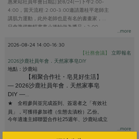
惠來站社員年會日期訂於8/24(一)下午2:00-
4:00，當天流程:2:00-3:00邀請蕭桂平老師主
講肌力運動，此外老師也是有名的書畫家，當
日會準備數幅書畫小捲軸做為獎品；3:00-
...more
4:00社業務報告；4:00-茶敘交流；區會備有
手作點心，與參加禮: 有機純米粉
2026-08-24 14:00-16:30
【社務會議】
立即報名
2026沙鹿社員年會．天然家事皂DIY
地點：沙鹿站
【相聚合作社・皂見好生活】
— 2026沙鹿社員年會．天然家事皂
DIY —
★
全程參與並完成簽到、簽退者之「有效社
員」，可獲得參加禮（生態去漬粉）乙份。
今年適逢主婦聯盟合作社25週年、沙鹿站成立
2週年，
...more
邀請您參加社員年會，一起回顧2025年的合作