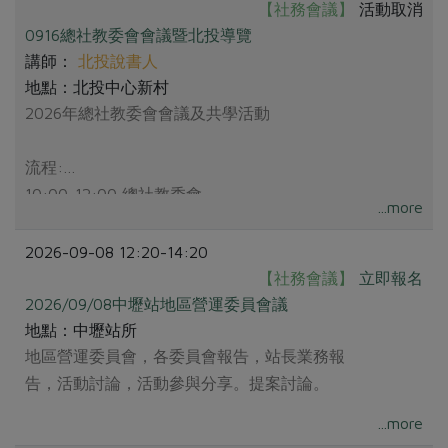
媒體報導
【社務會議】
活動取消
最新產品
節慶大餐
0916總社教委會會議暨北投導覽
下載專區
講師：
北投說書人
優惠專區
地點：北投中心新村
高麗菜海鮮煎餅
地區活動
2026年總社教委會會議及共學活動
素食專區
社務會議
地區活動
流程:
樂齡友善
活動報下載
10:00-12:00 總社教委會
...more
12:00-13:00 用餐
13:00-15:00 北投導覽
2026-09-08 12:20-14:20
【社務會議】
立即報名
2026/09/08中壢站地區營運委員會議
地點：中壢站所
地區營運委員會，各委員會報告，站長業務報
告，活動討論，活動參與分享。提案討論。
...more