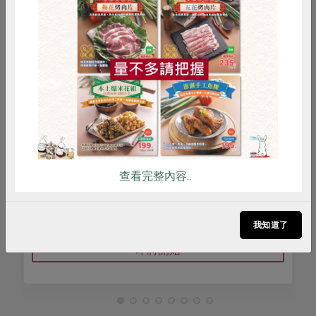
惜食
RPET
食譜
減硝酸鹽
社務會議
雞蛋
食安
共同購買
三葉十一月區會
2026-11-05
時間
10:00-12:00
查看完整內容..
線上
地點
我知道了
即將開始