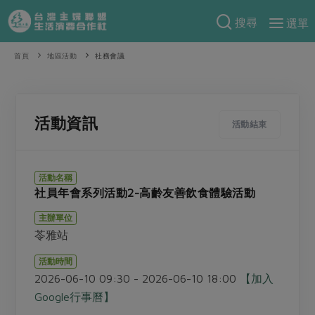
搜尋
選單
產品分類
首頁
地區活動
社務會議
當季蔬果
食譜料理
一籃菜
當令水果
食材
特別企畫
活動資訊
活動結束
芽苗類
蕈菇類
米食
預購活動
綠主張
辛香料類
麵食
活動名稱
把最好的台灣味帶回家！
社員年會系列活動2-高齡友善飲食體驗活動
觀點文章
關於合作社
肉食
奶蛋豆・五穀
防災用品預購圓滿結束
主辦單位
主婦食堂
一籃菜真心話
海鮮
蛋
乳製品
認識合作社
重要公告
2026年端午節預購圓滿結束
苓雅站
社內大小事
合作聯合國
常備菜
豆製品
米麵雜糧
關於我們
更多預購活動
活動時間
產品故事
生活提案
蔬食
2026-06-10 09:30 - 2026-06-10 18:00
【加入
合作社組織
肉品・水產
樂齡生活
親子食育
Google行事曆】
蛋料理
當季產品
員工與求才