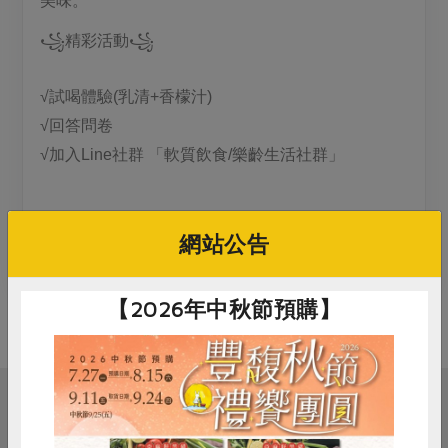
美味。
媒體報導
最新產品
節慶大餐
下載專區
꧁
꧁
精彩活動
優惠專區
高麗菜海鮮煎餅
√
試喝體驗(乳清+香檬汁)
地區活動
素食專區
√
回答問卷
社務會議
地區活動
√
加入Line社群 「軟質飲食/樂齡生活社群」
樂齡友善
活動報下載
❤❤
❤❤
完成互動體驗＋問卷
網站公告
贈乳清x1+有機果汁蒟蒻x1
【2026年中秋節預購】
相關活動