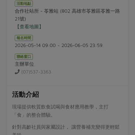
畜產肉類
水產
廚房瑜伽
活動地點
傳到心坎裡，誠心又澎派
合作社站所 - 苓雅站 (802 高雄市苓雅區苓雅一路
水畜加工品
料理方式
產品檢驗
合作25-經典快閃最後一週
21號)
關注議題
烘焙．點心
【查看地圖】
自主把關
合作25-精選產品第四彈
調理食材・點心
減硝酸鹽
惜食
醬料
報名時間
檢驗報告
更多當季產品
調味醬料/南北貨
烘焙
非基改運動
支持本土農糧
2026-05-14 09:00 ~ 2026-06-05 23:59
湯品．鍋物
硝酸鹽檢驗
休閒零嘴
沖泡飲品
廢核運動
能源議題
漬物
聯絡窗口
議題活動
保健食品
主辦單位
減添加物
減塑減廢
涼拌沙拉
社員權益
(07)537-3363
主婦聯盟X樂齡網特約優惠案
公益金
食農教育
飲品
居家好物
合作社法規
30%rPET紅烏龍茶
更多議題
美妝保養
個人清潔
社務專區
活動介紹
2024農業發展計畫年度報告
主題食譜
生活者e週報
家庭清潔
織品
選舉專區
更多議題活動
現場提供軟質飲⾷試喝與⾷材應⽤教學，主打
異國料理
日用品
圖書禮品
「⾷」的整合體驗。
綠主張月刊
年菜食譜
防災用品
最新消息
傳到心坎裡，誠心又澎派
針對⾼齡社員與家屬設計， 讓營養補充變得更輕鬆
典藏閱覽室
養身食補