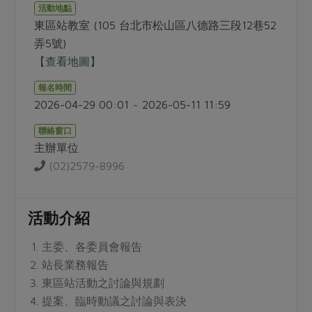
畜產肉類
水產
廚房瑜伽
活動地點
傳到心坎裡，誠心又澎派
東區站教室 (105 台北市松山區八德路三段12巷52
水畜加工品
料理方式
產品檢驗
合作25-經典快閃最後一週
弄5號)
關注議題
烘焙．點心
【查看地圖】
自主把關
合作25-精選產品第四彈
調理食材・點心
減硝酸鹽
惜食
醬料
報名時間
檢驗報告
更多當季產品
調味醬料/南北貨
烘焙
非基改運動
支持本土農糧
2026-04-29 00:01 ~ 2026-05-11 11:59
湯品．鍋物
硝酸鹽檢驗
休閒零嘴
沖泡飲品
廢核運動
能源議題
漬物
聯絡窗口
議題活動
保健食品
主辦單位
減添加物
減塑減廢
涼拌沙拉
社員權益
(02)2579-8996
主婦聯盟X樂齡網特約優惠案
公益金
食農教育
飲品
居家好物
合作社法規
30%rPET紅烏龍茶
更多議題
美妝保養
個人清潔
社務專區
活動介紹
2024農業發展計畫年度報告
主題食譜
生活者e週報
家庭清潔
織品
選舉專區
更多議題活動
主委、各委員會報告
異國料理
日用品
圖書禮品
站長業務報告
綠主張月刊
年菜食譜
東區站活動之討論與規劃
防災用品
最新消息
把最好的台灣味帶回家！
提案、臨時動議之討論與表決
典藏閱覽室
養身食補