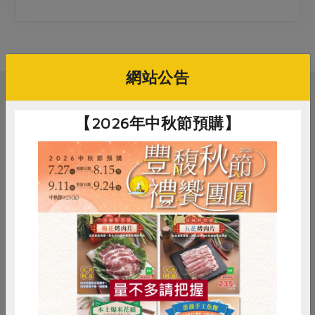
媒體報導
最新產品
節慶大餐
下載專區
優惠專區
高麗菜海鮮煎餅
網站公告
地區活動
素食專區
社務會議
地區活動
相關活動
樂齡友善
【2026年中秋節預購】
活動報下載
社務會議
三葉十月區會
惜食
RPET
食譜
減硝酸鹽
2026-10-01
時間
雞蛋
食安
共同購買
10:00-12:00
線上
地點