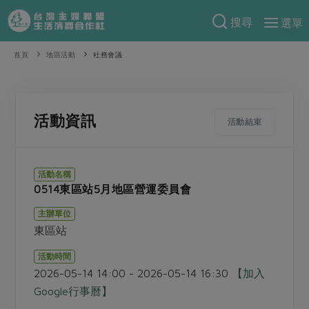
搜尋
選單
產品分類
首頁
地區活動
社務會議
當季蔬果
食譜料理
一籃菜
當令水果
食材
特別企畫
活動資訊
活動結束
芽苗類
蕈菇類
米食
預購活動
綠主張
辛香料類
麵食
活動名稱
把最好的台灣味帶回家！
0514東區站5月地區營運委員會
觀點文章
關於合作社
肉食
奶蛋豆・五穀
防災用品預購圓滿結束
主辦單位
主婦食堂
一籃菜真心話
海鮮
蛋
乳製品
認識合作社
重要公告
2026年端午節預購圓滿結束
東區站
社內大小事
合作聯合國
常備菜
豆製品
米麵雜糧
關於我們
更多預購活動
活動時間
產品故事
生活提案
蔬食
2026-05-14 14:00 - 2026-05-14 16:30
【加入
合作社組織
肉品・水產
樂齡生活
親子食育
Google行事曆】
蛋料理
當季產品
員工與求才