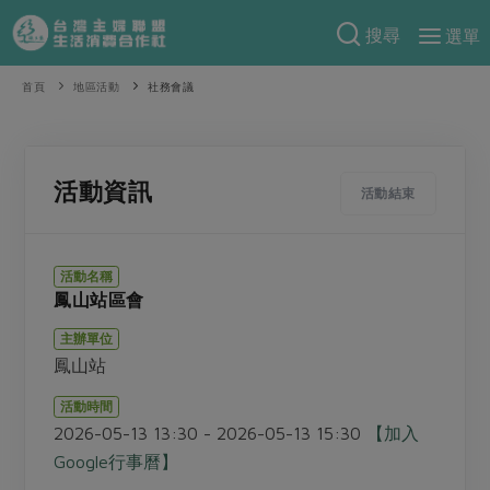
搜尋
選單
產品分類
首頁
地區活動
社務會議
當季蔬果
食譜料理
一籃菜
當令水果
食材
特別企畫
活動資訊
活動結束
芽苗類
蕈菇類
米食
預購活動
綠主張
辛香料類
麵食
活動名稱
把最好的台灣味帶回家！
鳳山站區會
觀點文章
關於合作社
肉食
奶蛋豆・五穀
防災用品預購圓滿結束
主辦單位
主婦食堂
一籃菜真心話
海鮮
蛋
乳製品
認識合作社
重要公告
2026年端午節預購圓滿結束
鳳山站
社內大小事
合作聯合國
常備菜
豆製品
米麵雜糧
關於我們
更多預購活動
活動時間
產品故事
生活提案
蔬食
2026-05-13 13:30 - 2026-05-13 15:30
【加入
合作社組織
肉品・水產
樂齡生活
親子食育
Google行事曆】
蛋料理
當季產品
員工與求才