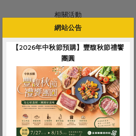
媒體報導
最新產品
節慶大餐
下載專區
相關活動
優惠專區
網站公告
高麗菜海鮮煎餅
地區活動
素食專區
社務會議
社務會議
地區活動
【2026年中秋節預購】豐馥秋節禮饗
樂齡友善
活動報下載
團圓
三葉十月區會
2026-10-01
時間
10:00-12:00
惜食
RPET
食譜
減硝酸鹽
線上
地點
雞蛋
食安
共同購買
即將開始