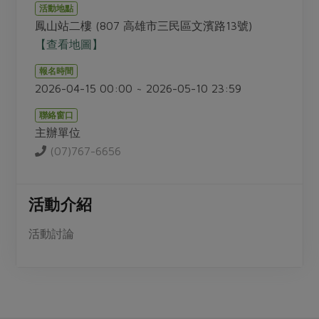
畜產肉類
水產
廚房瑜伽
活動地點
傳到心坎裡，誠心又澎派
鳳山站二樓 (807 高雄市三民區文濱路13號)
水畜加工品
料理方式
產品檢驗
合作25-經典快閃最後一週
【查看地圖】
關注議題
烘焙．點心
自主把關
合作25-精選產品第四彈
調理食材・點心
報名時間
減硝酸鹽
惜食
醬料
2026-04-15 00:00 ~ 2026-05-10 23:59
檢驗報告
更多當季產品
調味醬料/南北貨
烘焙
非基改運動
支持本土農糧
湯品．鍋物
聯絡窗口
硝酸鹽檢驗
休閒零嘴
沖泡飲品
廢核運動
能源議題
主辦單位
漬物
議題活動
保健食品
(07)767-6656
減添加物
減塑減廢
涼拌沙拉
社員權益
主婦聯盟X樂齡網特約優惠案
公益金
食農教育
飲品
居家好物
合作社法規
30%rPET紅烏龍茶
活動介紹
更多議題
美妝保養
個人清潔
社務專區
2024農業發展計畫年度報告
活動討論
主題食譜
生活者e週報
家庭清潔
織品
選舉專區
更多議題活動
異國料理
日用品
圖書禮品
綠主張月刊
年菜食譜
防災用品
最新消息
傳到心坎裡，誠心又澎派
典藏閱覽室
養身食補