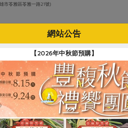
 高雄市苓雅區苓雅一路21號)
3-01 23:59
網站公告
【2026年中秋節預購】
劃站所的活動，並知悉總社、台南分社各委員會、組織課的相關