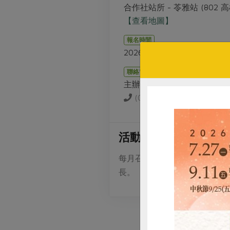
合作社站所 - 苓雅站 (802
【查看地圖】
報名時間
2026-01-13 09:00 ~ 2026-0
聯絡窗口
主辦單位
(07)537-3363
活動介紹
每月召開一次，由委員共同規
長。