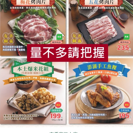
相關活動
食
RPET
食譜
減硝酸鹽
雞蛋
食安
共同
社務會議
社務會議
區會
2026/09/08中壢站地區營
運委員會議
6-10-01
2026-09-08
時間
-12:00
12:20-14:20
上
中壢站所
地點
即將開始
立即報名