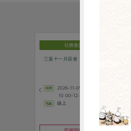
惜
社務會議
三葉十一月區會
三葉十月
2026-11-05
202
時間
時間
10:00-12:00
10:00
線上
線
地點
地點
即將開始