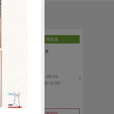
購買
社務會議
社務會
三葉九月區會
08/29雙和站地
會會議
雙和地區
講師
2026-09-03
時間
2026-08-2
時間
10:00-12:00
09:30-11:
線上
地點
合作社站所 
地點
即將開始
立即報