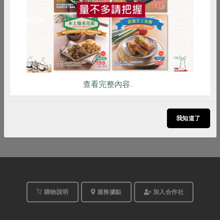
雞蛋
食安
共同購買
2026-11-05
時間
10:00-12:00
線上
地點
查看完整內容..
即將開始
我知道了
購物說明
服務據點
加入合作社