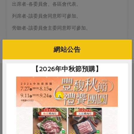
媒體報導
出席者-各委員會、各區會代表。
最新產品
節慶大餐
下載專區
列席者-該委員會同意即可參加。
優惠專區
旁聽者-該委員會主委同意即可參加。
高麗菜海鮮煎餅
地區活動
素食專區
社務會議
地區活動
網站公告
樂齡友善
活動報下載
【2026年中秋節預購】
相關活動
社務會議
三葉十一月區會
惜食
RPET
食譜
減硝酸鹽