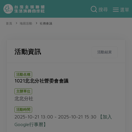
搜尋
選單
產品分類
首頁
地區活動
社務會議
當季蔬果
食譜料理
一籃菜
當令水果
食材
特別企畫
活動資訊
活動結束
芽苗類
蕈菇類
米食
預購活動
綠主張
辛香料類
麵食
活動名稱
把最好的台灣味帶回家！
1021北北分社營委會會議
觀點文章
關於合作社
肉食
奶蛋豆・五穀
防災用品預購圓滿結束
主辦單位
主婦食堂
一籃菜真心話
海鮮
蛋
乳製品
認識合作社
重要公告
2026年端午節預購圓滿結束
北北分社
社內大小事
合作聯合國
常備菜
豆製品
米麵雜糧
關於我們
更多預購活動
活動時間
產品故事
生活提案
蔬食
2025-10-21 13:00 - 2025-10-21 15:30
【加入
合作社組織
肉品・水產
樂齡生活
親子食育
Google行事曆】
蛋料理
當季產品
員工與求才