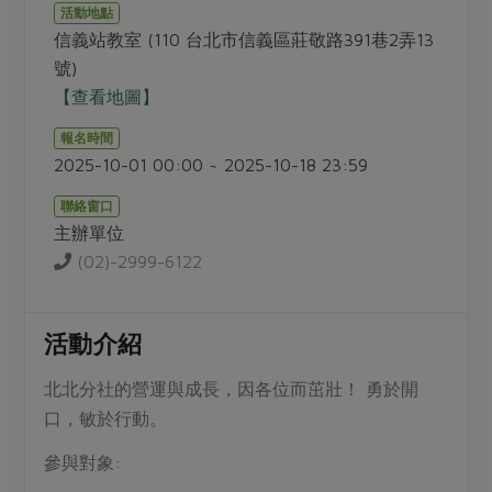
畜產肉類
水產
廚房瑜伽
活動地點
合作25-經典快閃最後一週
信義站教室 (110 台北市信義區莊敬路391巷2弄13
水畜加工品
料理方式
產品檢驗
合作25-精選產品第四彈
號)
關注議題
烘焙．點心
【查看地圖】
自主把關
合作25-精選產品第三彈
調理食材・點心
減硝酸鹽
惜食
醬料
報名時間
檢驗報告
更多當季產品
調味醬料/南北貨
烘焙
非基改運動
支持本土農糧
2025-10-01 00:00 ~ 2025-10-18 23:59
湯品．鍋物
硝酸鹽檢驗
休閒零嘴
沖泡飲品
廢核運動
能源議題
漬物
聯絡窗口
議題活動
保健食品
主辦單位
減添加物
減塑減廢
涼拌沙拉
社員權益
(02)-2999-6122
主婦聯盟X樂齡網特約優惠案
公益金
食農教育
飲品
居家好物
合作社法規
30%rPET紅烏龍茶
更多議題
美妝保養
個人清潔
社務專區
活動介紹
2024農業發展計畫年度報告
主題食譜
生活者e週報
家庭清潔
織品
選舉專區
更多議題活動
北北分社的營運與成長，因各位而茁壯！ 勇於開
異國料理
日用品
圖書禮品
口，敏於行動。
綠主張月刊
年菜食譜
防災用品
最新消息
把最好的台灣味帶回家！
參與對象:
典藏閱覽室
養身食補