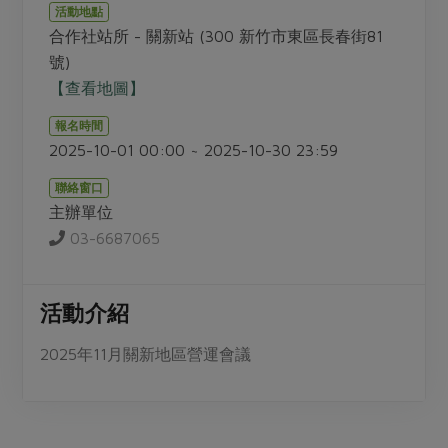
畜產肉類
水產
廚房瑜伽
活動地點
傳到心坎裡，誠心又澎派
合作社站所 - 關新站 (300 新竹市東區長春街81
水畜加工品
料理方式
產品檢驗
合作25-經典快閃最後一週
號)
關注議題
烘焙．點心
【查看地圖】
自主把關
合作25-精選產品第四彈
調理食材・點心
減硝酸鹽
惜食
醬料
報名時間
檢驗報告
更多當季產品
調味醬料/南北貨
烘焙
非基改運動
支持本土農糧
2025-10-01 00:00 ~ 2025-10-30 23:59
湯品．鍋物
硝酸鹽檢驗
休閒零嘴
沖泡飲品
廢核運動
能源議題
漬物
聯絡窗口
議題活動
保健食品
主辦單位
減添加物
減塑減廢
涼拌沙拉
社員權益
03-6687065
主婦聯盟X樂齡網特約優惠案
公益金
食農教育
飲品
居家好物
合作社法規
30%rPET紅烏龍茶
更多議題
美妝保養
個人清潔
社務專區
活動介紹
2024農業發展計畫年度報告
主題食譜
生活者e週報
家庭清潔
織品
選舉專區
更多議題活動
2025年11月關新地區營運會議
異國料理
日用品
圖書禮品
綠主張月刊
年菜食譜
防災用品
最新消息
傳到心坎裡，誠心又澎派
典藏閱覽室
養身食補