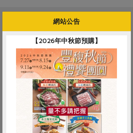
媒體報導
最新產品
節慶大餐
下載專區
網站公告
優惠專區
相關活動
高麗菜海鮮煎餅
地區活動
素食專區
【2026年中秋節預購】
社務會議
地區活動
樂齡友善
社務會議
活動報下載
三葉十月區會
2026-10-01
時間
惜食
RPET
食譜
減硝酸鹽
10:00-12:00
雞蛋
食安
共同購買
線上
地點