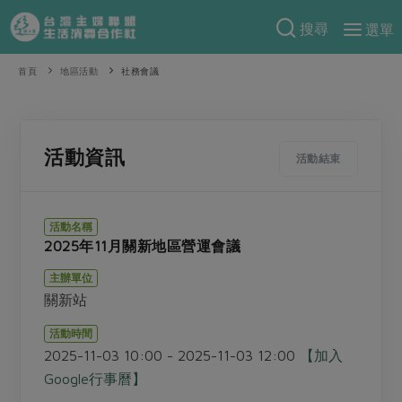
搜尋
選單
產品分類
首頁
地區活動
社務會議
當季蔬果
食譜料理
一籃菜
當令水果
食材
特別企畫
活動資訊
活動結束
芽苗類
蕈菇類
米食
預購活動
綠主張
辛香料類
麵食
活動名稱
把最好的台灣味帶回家！
2025年11月關新地區營運會議
觀點文章
關於合作社
肉食
奶蛋豆・五穀
防災用品預購圓滿結束
主辦單位
主婦食堂
一籃菜真心話
海鮮
蛋
乳製品
認識合作社
重要公告
2026年端午節預購圓滿結束
關新站
社內大小事
合作聯合國
常備菜
豆製品
米麵雜糧
關於我們
更多預購活動
活動時間
產品故事
生活提案
蔬食
2025-11-03 10:00 - 2025-11-03 12:00
【加入
合作社組織
肉品・水產
樂齡生活
親子食育
Google行事曆】
蛋料理
當季產品
員工與求才