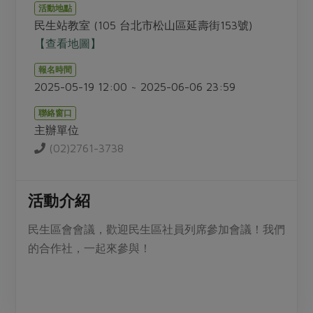
畜產肉類
水產
廚房瑜伽
活動地點
合作25-經典快閃最後一週
民生站教室 (105 台北市松山區延壽街153號)
水畜加工品
料理方式
產品檢驗
合作25-精選產品第四彈
【查看地圖】
關注議題
烘焙．點心
自主把關
合作25-精選產品第三彈
調理食材・點心
報名時間
減硝酸鹽
惜食
醬料
2025-05-19 12:00 ~ 2025-06-06 23:59
檢驗報告
更多當季產品
調味醬料/南北貨
烘焙
非基改運動
支持本土農糧
湯品．鍋物
聯絡窗口
硝酸鹽檢驗
休閒零嘴
沖泡飲品
廢核運動
能源議題
主辦單位
漬物
議題活動
保健食品
(02)2761-3738
減添加物
減塑減廢
涼拌沙拉
社員權益
主婦聯盟X樂齡網特約優惠案
公益金
食農教育
飲品
居家好物
合作社法規
30%rPET紅烏龍茶
活動介紹
更多議題
美妝保養
個人清潔
社務專區
2024農業發展計畫年度報告
民生區會會議，歡迎民生區社員列席參加會議！我們
主題食譜
生活者e週報
家庭清潔
織品
選舉專區
更多議題活動
的合作社，一起來參與！
異國料理
日用品
圖書禮品
綠主張月刊
年菜食譜
防災用品
最新消息
把最好的台灣味帶回家！
典藏閱覽室
養身食補