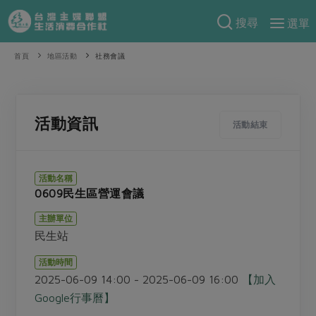
搜尋
選單
產品分類
首頁
地區活動
社務會議
當季蔬果
食譜料理
一籃菜
當令水果
食材
特別企畫
活動資訊
活動結束
芽苗類
蕈菇類
米食
預購活動
綠主張
辛香料類
麵食
活動名稱
把最好的台灣味帶回家！
0609民生區營運會議
觀點文章
關於合作社
肉食
奶蛋豆・五穀
防災用品預購圓滿結束
主辦單位
主婦食堂
一籃菜真心話
海鮮
蛋
乳製品
認識合作社
重要公告
2026年端午節預購圓滿結束
民生站
社內大小事
合作聯合國
常備菜
豆製品
米麵雜糧
關於我們
更多預購活動
活動時間
產品故事
生活提案
蔬食
2025-06-09 14:00 - 2025-06-09 16:00
【加入
合作社組織
肉品・水產
樂齡生活
親子食育
Google行事曆】
蛋料理
當季產品
員工與求才