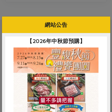
媒體報導
最新產品
節慶大餐
下載專區
優惠專區
高麗菜海鮮煎餅
網站公告
地區活動
素食專區
相關活動
社務會議
地區活動
【2026年中秋節預購】
樂齡友善
活動報下載
社務會議
三葉十月區會
惜食
RPET
食譜
減硝酸鹽
2026-10-01
時間
雞蛋
食安
共同購買
10:00-12:00
線上
地點