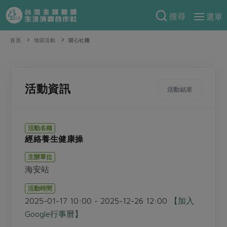
搜尋
選單
產品分類
首頁
地區活動
開心社團
當季蔬果
食譜料理
一籃菜
當令水果
食材
特別企畫
活動資訊
活動結束
芽苗類
蕈菇類
米食
預購活動
綠主張
辛香料類
麵食
活動名稱
把最好的台灣味帶回家！
經絡養生健康操
觀點文章
關於合作社
肉食
奶蛋豆・五穀
防災用品預購圓滿結束
主辦單位
主婦食堂
一籃菜真心話
海鮮
蛋
乳製品
認識合作社
重要公告
2026年端午節預購圓滿結束
海安站
社內大小事
合作聯合國
常備菜
豆製品
米麵雜糧
關於我們
更多預購活動
活動時間
產品故事
生活提案
蔬食
2025-01-17 10:00 - 2025-12-26 12:00
【加入
合作社組織
肉品・水產
樂齡生活
親子食育
Google行事曆】
蛋料理
當季產品
員工與求才