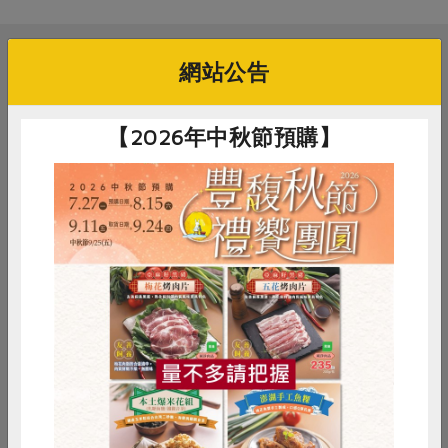
媒體報導
最新產品
節慶大餐
下載專區
網站公告
優惠專區
相關活動
高麗菜海鮮煎餅
地區活動
素食專區
【2026年中秋節預購】
社務會議
地區活動
樂齡友善
開心社團
活動報下載
0806炎炎夏日讀書天 - 臺灣漫遊錄
謝怡青
講師
2026-08-06
惜食
RPET
食譜
減硝酸鹽
時間
13:00-15:00
雞蛋
食安
共同購買
合作社站所 - 天母站
地點