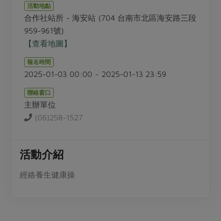
畜產肉類
水產
廚房瑜伽
活動地點
傳到心坎裡，誠心又澎派
合作社站所 - 海安站 (704 台南市北區海安路三段
水畜加工品
料理方式
產品檢驗
合作25-經典快閃最後一週
959-961號)
關注議題
烘焙．點心
【查看地圖】
自主把關
合作25-精選產品第四彈
調理食材・點心
減硝酸鹽
惜食
醬料
報名時間
檢驗報告
更多當季產品
調味醬料/南北貨
烘焙
非基改運動
支持本土農糧
2025-01-03 00:00 ~ 2025-01-13 23:59
湯品．鍋物
硝酸鹽檢驗
休閒零嘴
沖泡飲品
廢核運動
能源議題
漬物
聯絡窗口
議題活動
保健食品
主辦單位
減添加物
減塑減廢
涼拌沙拉
社員權益
(06)258-1527
主婦聯盟X樂齡網特約優惠案
公益金
食農教育
飲品
居家好物
合作社法規
30%rPET紅烏龍茶
更多議題
美妝保養
個人清潔
社務專區
活動介紹
2024農業發展計畫年度報告
主題食譜
生活者e週報
家庭清潔
織品
選舉專區
更多議題活動
經絡養生健康操
異國料理
日用品
圖書禮品
綠主張月刊
年菜食譜
防災用品
最新消息
傳到心坎裡，誠心又澎派
典藏閱覽室
養身食補