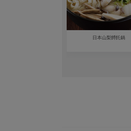
關東式壽喜燒
日本山梨餺飥鍋