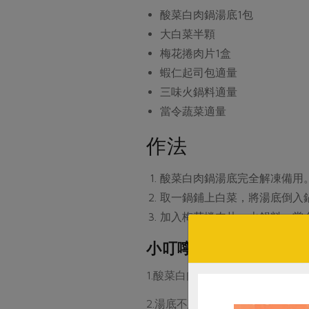
酸菜白肉鍋湯底
1包
大白菜
半顆
梅花捲肉片
1盒
蝦仁起司包
適量
三味火鍋料
適量
當令蔬菜
適量
作法
酸菜白肉鍋湯底完全解凍備用
取一鍋鋪上白菜，將湯底倒入
加入梅花捲肉片、火鍋料、當
小叮嚀
1.酸菜白肉鍋湯底超百搭，肉類
2.湯底不建議未退冰就直接加熱