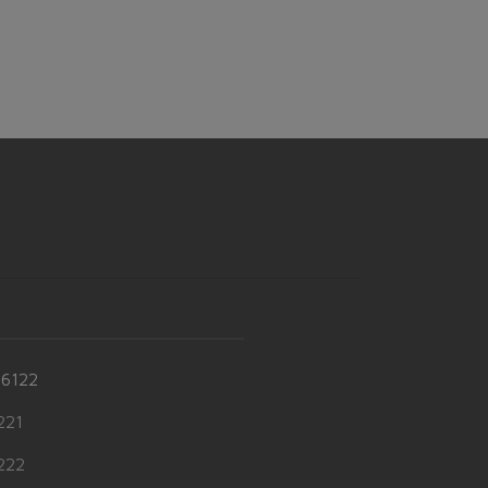
-6122
21
22