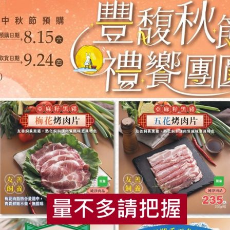
加入白開水，易讓湯頭變淡，失去風味。
食
RPET
食譜
減硝酸鹽
雞蛋
食安
共同