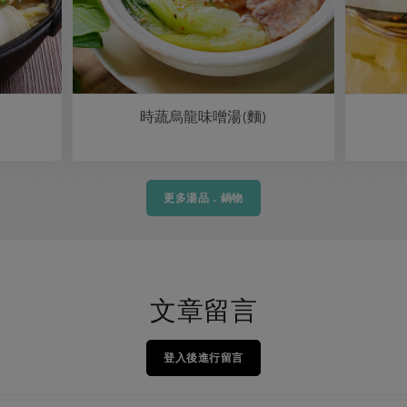
時蔬烏龍味噌湯(麵)
更多湯品．鍋物
文章留言
登入後進行留言