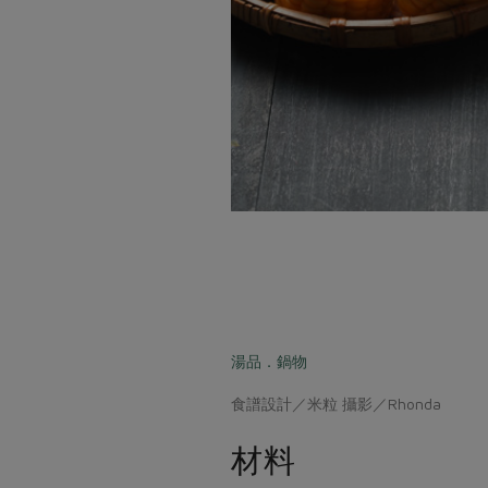
湯品．鍋物
食譜設計／米粒 攝影／Rhonda
材料