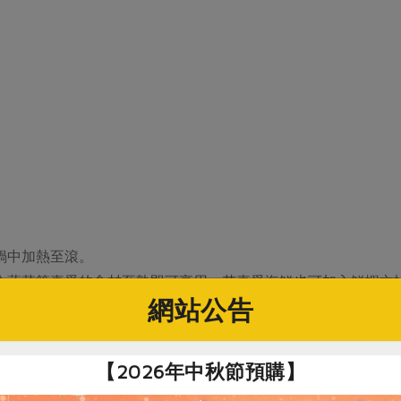
。
鍋中加熱至滾。
令蔬菜等喜愛的食材至熟即可享用；若喜愛海鮮也可加入鮮蝦文
網站公告
、海鮮、蔬菜、火鍋料等都很合宜。
【2026年中秋節預購】
，會導致水分流失，讓湯頭變少、變鹹。