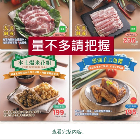
食
RPET
食譜
減硝酸鹽
雞蛋
食安
共同
邱經堯
喜樂之泉股份有限公司
冷凍白蝦-300g
有機薄鹽醬油-210ml
300公克
210毫升
葷
冷凍
全素
常溫
$240
$105
查看完整內容..