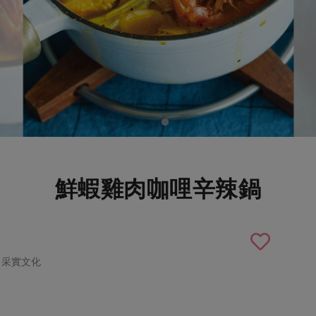
鮮蝦雞肉咖哩辛辣鍋
．采實文化