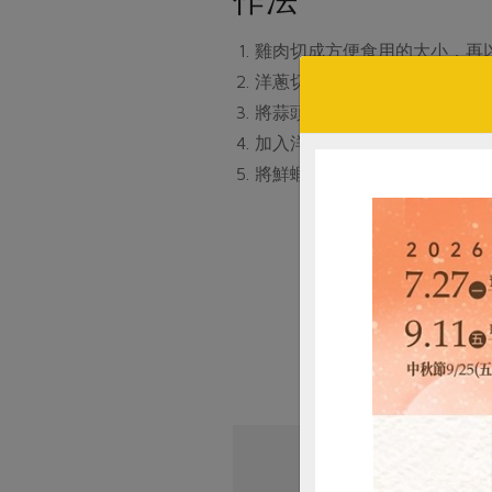
雞肉切成方便食用的大小，再
洋蔥切成薄片。蘿蔓萵苣切成
將蒜頭及橄欖油倒入鍋中以中
加入洋蔥迅速炒一下，再加入
將鮮蝦及蘿蔓萵苣加入作法4