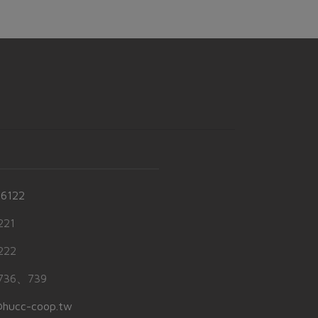
-6122
21
22
36、739
hucc-coop.tw