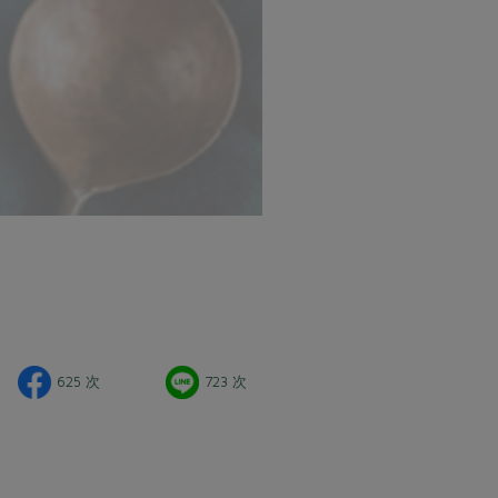
625 次
723 次