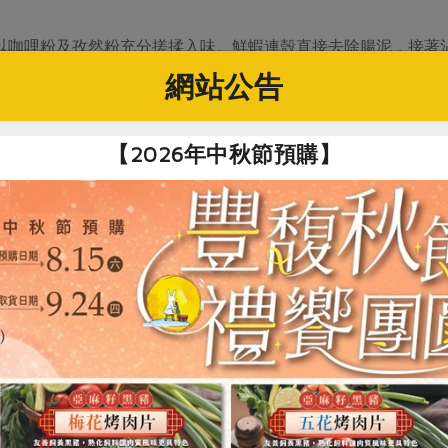
以咖哩粉及孜然粉充分搓揉入味。鮮蝦連殼直接去除腸泥，接著
方便食用的大小。
網站公告
火加熱，爆香後加入雞肉，拌炒至上色為止。
材料A，接著在煮滾的同時一邊撈除浮沫。
【2026年中秋節預購】
中迅速煮一下，最後撒上粗粒黑胡椒。
# 火鍋
買回食材自己做