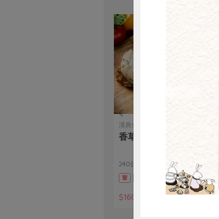
惜
漢典食品股份有限公司
香草雞胸肉(生)-240g
240公克
葷
冷凍
$160
暫無庫存