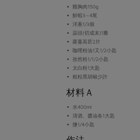
雞胸肉
150g
鮮蝦
3∼4尾
洋蔥
1/3個
蒜頭(切成末)
1瓣
蘿蔓萵苣
2片
咖哩粉油
1又1/2小匙
孜然粉
1/1/2小匙
太白粉
1大匙
粗粒黑胡椒
少許
材料Ａ
水
400ml
清酒、醬油
各1大匙
鹽
1/4小匙
作法