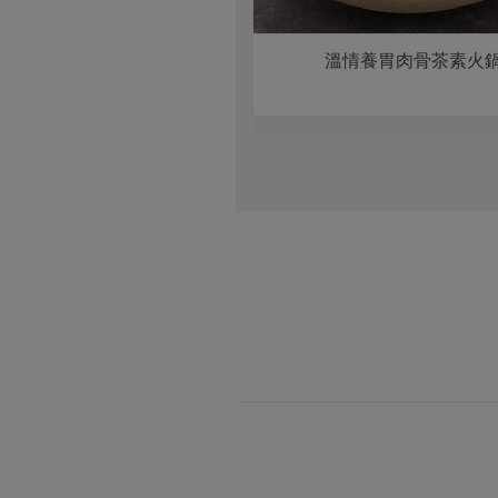
關西式壽喜燒
溫情養胃肉骨茶素火