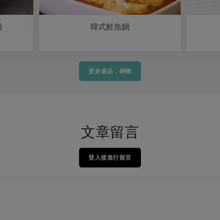
鍋
韓式鮮魚鍋
更多湯品．鍋物
文章留言
登入後進行留言