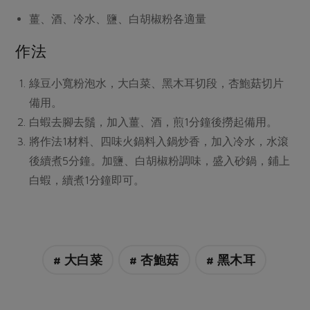
媒體報導
最新產品
節慶大餐
薑、酒、冷水、鹽、白胡椒粉
各適量
下載專區
優惠專區
作法
高麗菜海鮮煎餅
地區活動
素食專區
綠豆小寬粉泡水，大白菜、黑木耳切段，杏鮑菇切片
社務會議
地區活動
備用。
樂齡友善
白蝦去腳去鬚，加入薑、酒，煎1分鐘後撈起備用。
活動報下載
將作法1材料、四味火鍋料入鍋炒香，加入冷水，水滾
後續煮5分鐘。加鹽、白胡椒粉調味，盛入砂鍋，鋪上
白蝦，續煮1分鐘即可。
# 大白菜
# 杏鮑菇
# 黑木耳