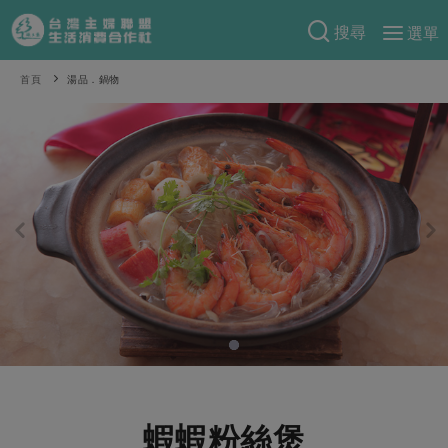
搜尋
選單
產品分類
首頁
湯品．鍋物
當季蔬果
食譜料理
一籃菜
當令水果
食材
特別企畫
芽苗類
蕈菇類
米食
預購活動
綠主張
辛香料類
麵食
把最好的台灣味帶回家！
觀點文章
關於合作社
肉食
奶蛋豆・五穀
防災用品預購圓滿結束
主婦食堂
一籃菜真心話
海鮮
蛋
乳製品
認識合作社
重要公告
2026年端午節預購圓滿結束
社內大小事
合作聯合國
常備菜
豆製品
米麵雜糧
關於我們
更多預購活動
產品故事
生活提案
蔬食
合作社組織
肉品・水產
樂齡生活
親子食育
蛋料理
蝦蝦粉絲煲
當季產品
員工與求才