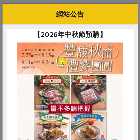
網站公告
你可能有興趣的食譜
【2026年中秋節預購】
惜食
RPET
食譜
減硝酸鹽
雞蛋
食安
共同購買