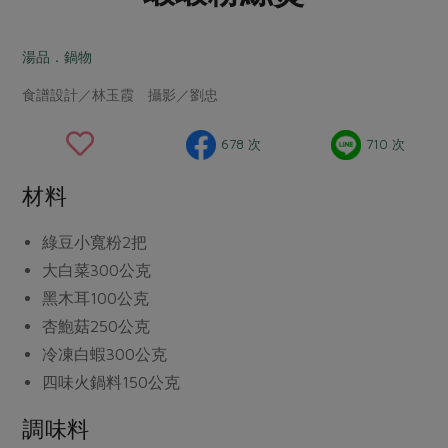
畜產肉類
水產
廚房瑜伽
傳到心坎裡，誠心又澎派
水畜加工品
料理方式
湯品．鍋物
產品檢驗
合作25-經典快閃最後一週
關注議題
烘焙．點心
食譜設計／林玉霞 攝影／劉忠
自主把關
合作25-精選產品第四彈
調理食材・點心
減硝酸鹽
惜食
醬料
檢驗報告
更多當季產品
調味醬料/南北貨
烘焙
非基改運動
支持本土農糧
678 次
710 次
湯品．鍋物
硝酸鹽檢驗
休閒零嘴
沖泡飲品
廢核運動
能源議題
漬物
材料
議題活動
保健食品
減添加物
減塑減廢
涼拌沙拉
社員權益
主婦聯盟X樂齡網特約優惠案
綠豆小寬粉
2把
公益金
食農教育
飲品
居家好物
大白菜
300公克
合作社法規
30%rPET紅烏龍茶
更多議題
黑木耳
100公克
美妝保養
個人清潔
社務專區
2024農業發展計畫年度報告
杏鮑菇
250公克
主題食譜
生活者e週報
家庭清潔
織品
選舉專區
更多議題活動
冷凍白蝦
300公克
異國料理
日用品
圖書禮品
四味火鍋料
150公克
綠主張月刊
年菜食譜
防災用品
最新消息
傳到心坎裡，誠心又澎派
調味料
典藏閱覽室
養身食補