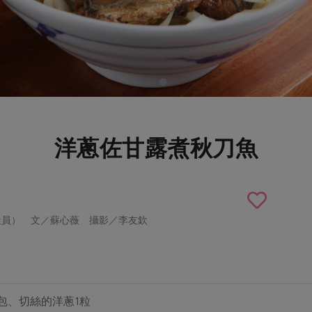
洋蔥佐甘露煮秋刀魚
社員） 文／蘇心薇 攝影／李友欽
包、切絲的洋蔥1粒