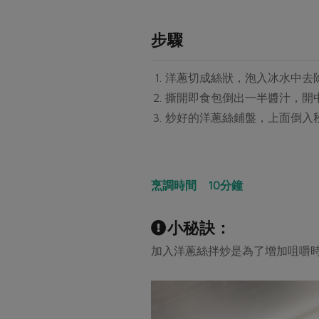
步驟
洋蔥切成絲狀，泡入冰水中去
撕開即食包倒出一半醬汁，開
炒好的洋蔥絲鋪盤，上面倒入
烹調時間 10分鐘
小秘訣：
加入洋蔥絲拌炒是為了增加咀嚼