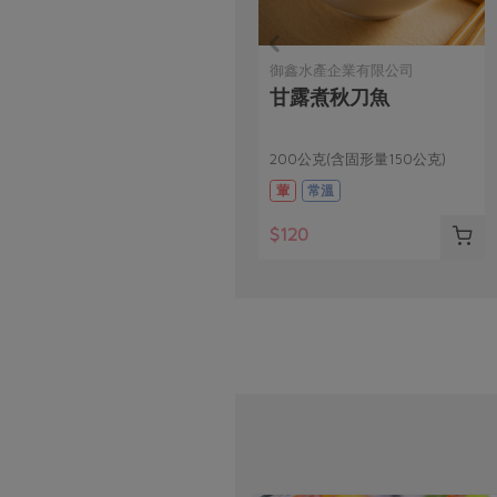
御鑫水產企業有限公司
甘露煮秋刀魚
200公克(含固形量150公克)
葷
常溫
$120