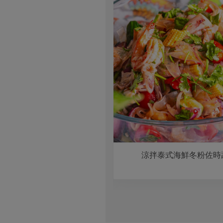
化骨秋刀魚
涼拌泰式海鮮冬粉佐時