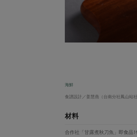
海鮮
食譜設計／姜慧燕（台南分社鳳山站
材料
合作社「甘露煮秋刀魚」即食品1