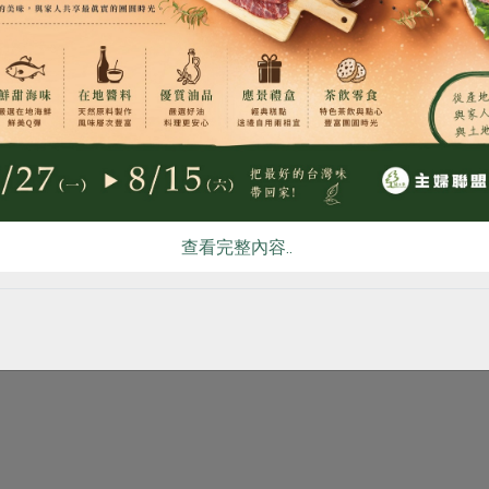
食
RPET
食譜
減硝酸鹽
雞蛋
食安
共同
# 秋刀魚
# 水產海鮮
# 即食料理
# 洋蔥
買回食材自己做
查看完整內容..