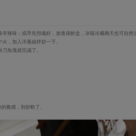
除辛辣味；或早先預備好，放進保鮮盒，冰箱冷藏兩天也可自然
中火，加入洋蔥絲拌炒一下。
秋刀魚塊就完成了。
時的脆感，別炒軟了。