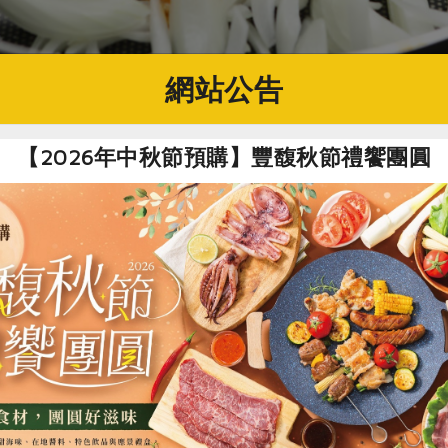
網站公告
【2026年中秋節預購】豐馥秋節禮饗團圓
原文刊登於 2024年08月242期
色·香·味背後的美麗與哀愁