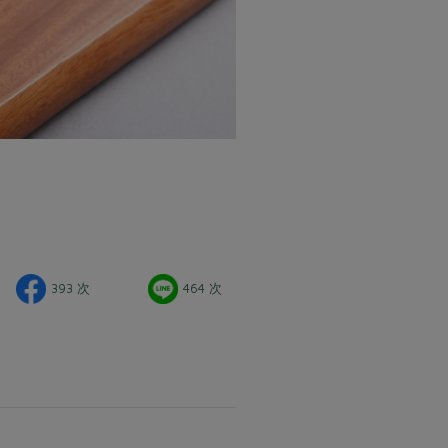
393 次
464 次