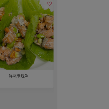
鮮蔬紙包魚
醬淋燕鯧輪切