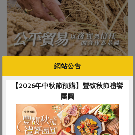
網站公告
【2026年中秋節預購】豐馥秋節禮饗
團圓
原文刊登於 2024年05月239期
公平貿易 以務實與信任的合作為基礎
惜食
RPET
食譜
減硝酸鹽