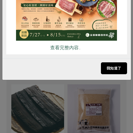
雞蛋
食安
共同購買
# 檸檬
# 高麗菜
# 吳郭魚
# 高湯
# 昆布
# 醬油
# 味噌
# 蔗糖
查看完整內容..
買回食材自己做
我知道了