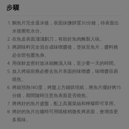
媒體報導
最新產品
步驟
節慶大餐
下載專區
優惠專區
鯛魚片完全退冰後，表面抹鹽靜置30分鐘，待表面出
高麗菜海鮮煎餅
水後擦乾水分。
地區活動
素食專區
在魚皮表面淺淺劃刀，有助於魚肉醃製入味。
社務會議
地區活動
將調味料完全混合成味噌醬後，塗抹至魚片，醬料務
樂齡友善
活動報下載
必全部包覆魚身。
用保鮮盒密封放冰箱醃漬入味，至少要一天的時間。
放入烤箱前務必擦去魚片表面的味噌醬，味噌醬容易
燒焦。
烤箱預熱180度，烤盤上方鋪烘培紙，將魚片擺好烤15
分鐘，期間隨時注意魚表面是否燒焦。
將烤好的魚片盛盤，配上高麗菜絲和檸檬即可享用。
烤好的魚片出爐時可用噴槍稍微炙烤表面，會增添更
多風味。