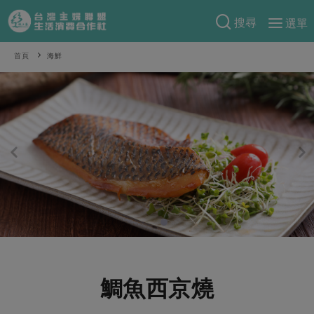
搜尋
選單
產品分類
首頁
海鮮
當季蔬果
食譜料理
一籃菜
當令水果
食材
特別企畫
芽苗類
蕈菇類
米食
預購活動
綠主張
辛香料類
麵食
把最好的台灣味帶回家！
觀點文章
關於合作社
肉食
奶蛋豆・五穀
防災用品預購圓滿結束
主婦食堂
一籃菜真心話
海鮮
蛋
乳製品
認識合作社
重要公告
2026年端午節預購圓滿結束
社內大小事
合作聯合國
常備菜
豆製品
米麵雜糧
關於我們
更多預購活動
產品故事
生活提案
蔬食
合作社組織
鯛魚西京燒
肉品・水產
樂齡生活
親子食育
蛋料理
當季產品
員工與求才