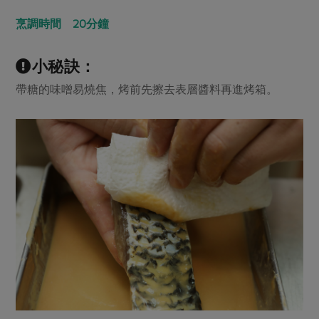
烹調時間 20分鐘
小秘訣：
帶糖的味噌易燒焦，烤前先擦去表層醬料再進烤箱。