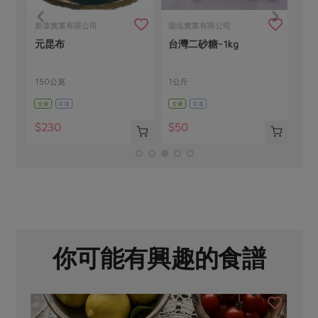
新藻實業有限公司
揚泓實業有限公司
穀
元昆布
台灣二砂糖-1kg
柴魚
150公克
1公斤
50
全素
常溫
全素
常溫
葷
$230
$50
$8
你可能有興趣的食譜