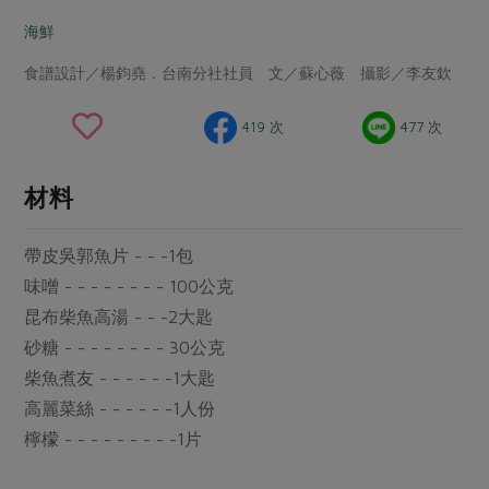
畜產肉類
水產
廚房瑜伽
合作25-經典快閃最後一週
海鮮
水畜加工品
料理方式
產品檢驗
合作25-精選產品第四彈
關注議題
食譜設計／楊鈞堯．台南分社社員 文／蘇心薇 攝影／李友欽
烘焙．點心
自主把關
合作25-精選產品第三彈
調理食材・點心
減硝酸鹽
惜食
醬料
419 次
477 次
檢驗報告
更多當季產品
調味醬料/南北貨
烘焙
非基改運動
支持本土農糧
湯品．鍋物
硝酸鹽檢驗
休閒零嘴
沖泡飲品
廢核運動
能源議題
材料
漬物
議題活動
保健食品
減添加物
減塑減廢
涼拌沙拉
帶皮吳郭魚片 - - -1包
社員權益
主婦聯盟X樂齡網特約優惠案
公益金
食農教育
飲品
味噌 - - - - - - - - 100公克
居家好物
合作社法規
30%rPET紅烏龍茶
更多議題
昆布柴魚高湯 - - -2大匙
美妝保養
個人清潔
社務專區
2024農業發展計畫年度報告
砂糖 - - - - - - - - 30公克
主題食譜
生活者e週報
家庭清潔
織品
選舉專區
柴魚煮友 - - - - - -1大匙
更多議題活動
異國料理
高麗菜絲 - - - - - -1人份
日用品
圖書禮品
綠主張月刊
年菜食譜
檸檬 - - - - - - - - -1片
防災用品
最新消息
把最好的台灣味帶回家！
典藏閱覽室
養身食補