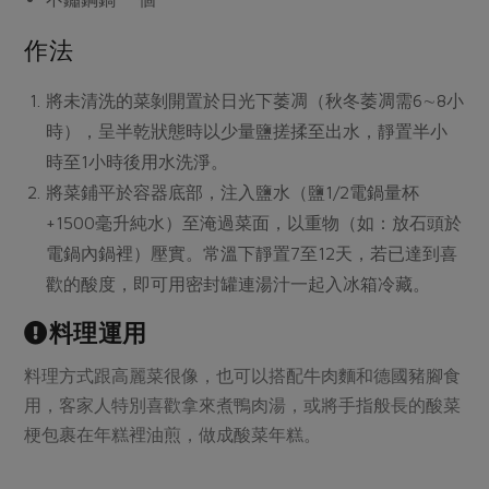
媒體報導
最新產品
節慶大餐
下載專區
作法
優惠專區
將未清洗的菜剝開置於日光下萎凋（秋冬萎凋需6∼8小
高麗菜海鮮煎餅
地區活動
素食專區
時），呈半乾狀態時以少量鹽搓揉至出水，靜置半小
社務會議
地區活動
時至1小時後用水洗淨。
樂齡友善
將菜鋪平於容器底部，注入鹽水（鹽1/2電鍋量杯
活動報下載
+1500毫升純水）至淹過菜面，以重物（如：放石頭於
電鍋內鍋裡）壓實。常溫下靜置7至12天，若已達到喜
歡的酸度，即可用密封罐連湯汁一起入冰箱冷藏。
料理運用
料理方式跟高麗菜很像，也可以搭配牛肉麵和德國豬腳食
用，客家人特別喜歡拿來煮鴨肉湯，或將手指般長的酸菜
梗包裹在年糕裡油煎，做成酸菜年糕。