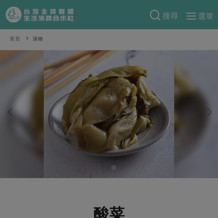
搜尋
選單
產品分類
首頁
漬物
當季蔬果
食譜料理
一籃菜
當令水果
食材
特別企畫
芽苗類
蕈菇類
米食
預購活動
綠主張
辛香料類
麵食
把最好的台灣味帶回家！
觀點文章
關於合作社
肉食
奶蛋豆・五穀
防災用品預購圓滿結束
主婦食堂
一籃菜真心話
海鮮
蛋
乳製品
認識合作社
重要公告
2026年端午節預購圓滿結束
社內大小事
合作聯合國
常備菜
豆製品
米麵雜糧
關於我們
更多預購活動
產品故事
生活提案
蔬食
合作社組織
肉品・水產
樂齡生活
親子食育
蛋料理
酸菜
當季產品
員工與求才