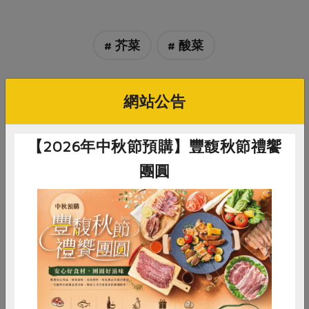
# 芥菜
# 酸菜
網站公告
你可能有興趣的食譜
【2026年中秋節預購】豐馥秋節禮饗
團圓
惜食
RPET
食譜
減硝酸鹽
雞蛋
食安
共同購買