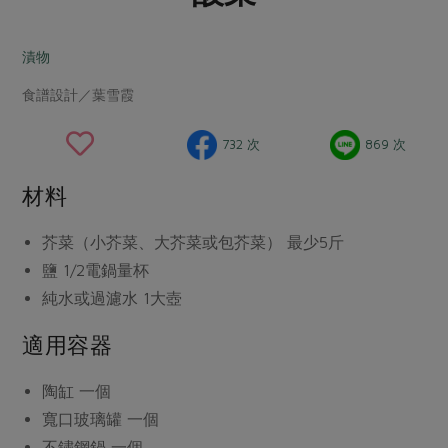
畜產肉類
水產
廚房瑜伽
合作25-經典快閃最後一週
水畜加工品
料理方式
漬物
產品檢驗
合作25-精選產品第四彈
關注議題
烘焙．點心
食譜設計／葉雪霞
自主把關
合作25-精選產品第三彈
調理食材・點心
減硝酸鹽
惜食
醬料
檢驗報告
更多當季產品
調味醬料/南北貨
烘焙
非基改運動
支持本土農糧
732 次
869 次
湯品．鍋物
硝酸鹽檢驗
休閒零嘴
沖泡飲品
廢核運動
能源議題
漬物
材料
議題活動
保健食品
減添加物
減塑減廢
涼拌沙拉
社員權益
主婦聯盟X樂齡網特約優惠案
芥菜（小芥菜、大芥菜或包芥菜）
最少5斤
公益金
食農教育
飲品
居家好物
鹽
1/2電鍋量杯
合作社法規
30%rPET紅烏龍茶
更多議題
純水或過濾水
1大壺
美妝保養
個人清潔
社務專區
2024農業發展計畫年度報告
主題食譜
生活者e週報
適用容器
家庭清潔
織品
選舉專區
更多議題活動
異國料理
日用品
圖書禮品
綠主張月刊
陶缸
一個
年菜食譜
防災用品
最新消息
把最好的台灣味帶回家！
寬口玻璃罐
一個
典藏閱覽室
養身食補
不鏽鋼鍋
一個