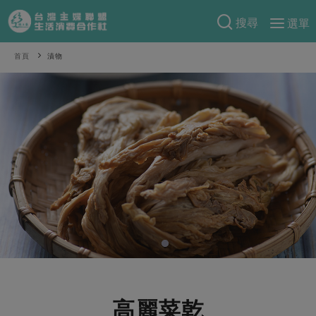
搜尋
選單
產品分類
首頁
漬物
當季蔬果
食譜料理
一籃菜
當令水果
食材
特別企畫
芽苗類
蕈菇類
米食
預購活動
綠主張
辛香料類
麵食
把最好的台灣味帶回家！
觀點文章
關於合作社
肉食
奶蛋豆・五穀
防災用品預購圓滿結束
主婦食堂
一籃菜真心話
海鮮
蛋
乳製品
認識合作社
重要公告
2026年端午節預購圓滿結束
社內大小事
合作聯合國
常備菜
豆製品
米麵雜糧
關於我們
更多預購活動
產品故事
生活提案
蔬食
合作社組織
肉品・水產
樂齡生活
親子食育
蛋料理
高麗菜乾
當季產品
員工與求才