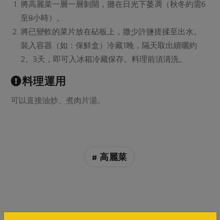
媒體報導
將高麗菜一層一層剝開，攤在日光下萎凋（秋冬約需6
最新產品
節慶大餐
至8小時）。
下載專區
將已變軟的菜片放在砧板上，撒少許鹽搓揉至出水。
優惠專區
裝入容器（如：保鮮盒）冷藏1晚，隔天取出續曬約
高麗菜海鮮煎餅
地區活動
素食專區
2、3天，即可入冰箱冷藏保存。料理前須清洗。
社務會議
地區活動
料理運用
樂齡友善
活動報下載
可以直接油炒、煮肉片湯。
# 高麗菜