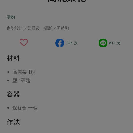
畜產肉類
水產
廚房瑜伽
合作25-經典快閃最後一週
水畜加工品
料理方式
漬物
產品檢驗
合作25-精選產品第四彈
關注議題
烘焙．點心
食譜設計／葉雪霞 攝影／周禎和
自主把關
合作25-精選產品第三彈
調理食材・點心
減硝酸鹽
惜食
醬料
檢驗報告
更多當季產品
調味醬料/南北貨
烘焙
非基改運動
支持本土農糧
706 次
812 次
湯品．鍋物
硝酸鹽檢驗
休閒零嘴
沖泡飲品
廢核運動
能源議題
漬物
材料
議題活動
保健食品
減添加物
減塑減廢
涼拌沙拉
社員權益
主婦聯盟X樂齡網特約優惠案
高麗菜
1顆
公益金
食農教育
飲品
居家好物
鹽
1茶匙
合作社法規
30%rPET紅烏龍茶
更多議題
美妝保養
個人清潔
社務專區
2024農業發展計畫年度報告
容器
主題食譜
生活者e週報
家庭清潔
織品
選舉專區
更多議題活動
保鮮盒
一個
異國料理
日用品
圖書禮品
綠主張月刊
年菜食譜
作法
防災用品
最新消息
把最好的台灣味帶回家！
典藏閱覽室
養身食補