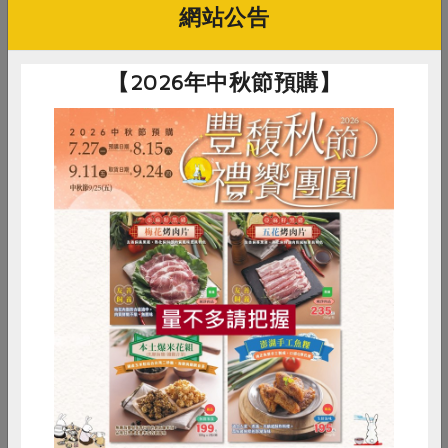
你可能有興趣的食譜
網站公告
【2026年中秋節預購】
惜食
RPET
食譜
減硝酸鹽
雞蛋
食安
共同購買