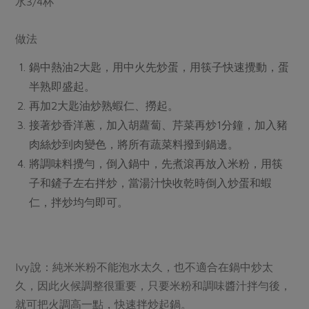
水3/4杯
媒體報導
最新產品
節慶大餐
下載專區
做法
優惠專區
高麗菜海鮮煎餅
鍋中熱油2大匙，用中火先炒蛋，用筷子快速攪動，蛋
地區活動
素食專區
半熟即盛起。
社務會議
地區活動
再加2大匙油炒熟蝦仁、撈起。
樂齡友善
接著炒香洋蔥，加入胡蘿蔔、芹菜再炒1分鐘，加入豬
活動報下載
肉絲炒到肉變色，將所有蔬菜料撥到鍋邊。
將調味料攪勻，倒入鍋中，先煮滾再放入米粉，用筷
子和鏟子左右拌炒，當湯汁快收乾時倒入炒蛋和蝦
仁，拌炒均勻即可。
Ivy說：純米米粉不能泡水太久，也不適合在鍋中炒太
久，因此火候調整很重要，只要米粉和調味醬汁拌勻後，
就可把火調高一點，快速拌炒起鍋。