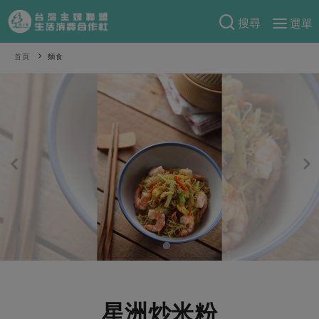
搜尋
選單
產品分類
首頁
麵食
當季蔬果
食譜料理
一籃菜
當令水果
食材
特別企畫
芽苗類
蕈菇類
米食
預購活動
綠主張
辛香料類
麵食
把最好的台灣味帶回家！
觀點文章
關於合作社
肉食
奶蛋豆・五穀
防災用品預購圓滿結束
主婦食堂
一籃菜真心話
海鮮
蛋
乳製品
認識合作社
重要公告
2026年端午節預購圓滿結束
社內大小事
合作聯合國
常備菜
豆製品
米麵雜糧
關於我們
更多預購活動
產品故事
生活提案
蔬食
合作社組織
肉品・水產
樂齡生活
親子食育
蛋料理
星洲炒米粉
當季產品
員工與求才