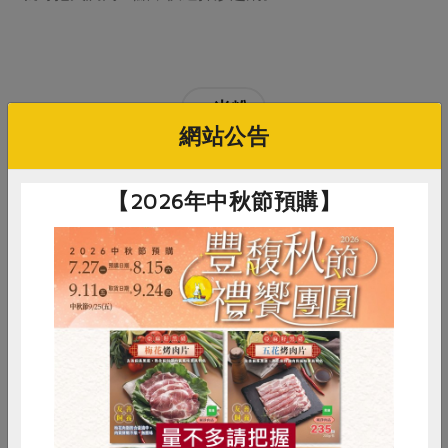
# 米粉
網站公告
【2026年中秋節預購】
你可能有興趣的食譜
惜食
RPET
食譜
減硝酸鹽
雞蛋
食安
共同購買