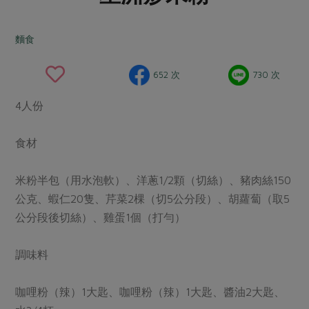
畜產肉類
水產
廚房瑜伽
傳到心坎裡，誠心又澎派
水畜加工品
料理方式
麵食
產品檢驗
合作25-經典快閃最後一週
關注議題
烘焙．點心
自主把關
合作25-精選產品第四彈
調理食材・點心
減硝酸鹽
惜食
652 次
730 次
醬料
檢驗報告
更多當季產品
調味醬料/南北貨
烘焙
非基改運動
支持本土農糧
湯品．鍋物
4人份
硝酸鹽檢驗
休閒零嘴
沖泡飲品
廢核運動
能源議題
漬物
議題活動
食材
保健食品
減添加物
減塑減廢
涼拌沙拉
社員權益
主婦聯盟X樂齡網特約優惠案
公益金
食農教育
飲品
米粉半包（用水泡軟）、洋蔥1/2顆（切絲）、豬肉絲150
居家好物
合作社法規
30%rPET紅烏龍茶
更多議題
公克、蝦仁20隻、芹菜2棵（切5公分段）、胡蘿蔔（取5
美妝保養
個人清潔
社務專區
2024農業發展計畫年度報告
公分段後切絲）、雞蛋1個（打勻）
主題食譜
生活者e週報
家庭清潔
織品
選舉專區
更多議題活動
異國料理
調味料
日用品
圖書禮品
綠主張月刊
年菜食譜
防災用品
最新消息
傳到心坎裡，誠心又澎派
咖哩粉（辣）1大匙、咖哩粉（辣）1大匙、醬油2大匙、
典藏閱覽室
養身食補