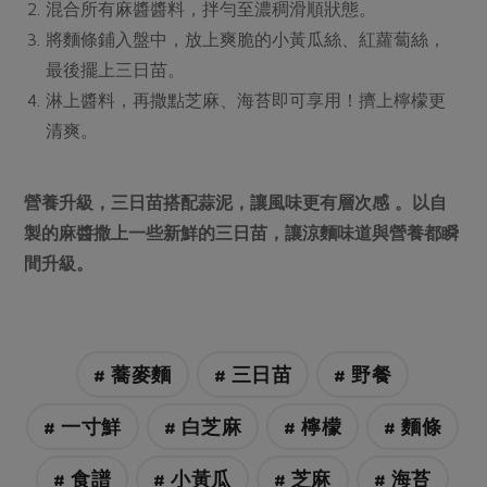
混合所有麻醬醬料，拌勻至濃稠滑順狀態。
將麵條鋪入盤中，放上爽脆的小黃瓜絲、紅蘿蔔絲，
最後擺上三日苗。
淋上醬料，再撒點芝麻、海苔即可享用！擠上檸檬更
清爽。
營養升級，三日苗搭配蒜泥，讓風味更有層次感 。以自
製的麻醬撒上一些新鮮的三日苗，讓涼麵味道與營養都瞬
間升級。
# 蕎麥麵
# 三日苗
# 野餐
# 一寸鮮
# 白芝麻
# 檸檬
# 麵條
# 食譜
# 小黃瓜
# 芝麻
# 海苔