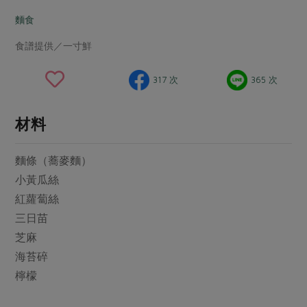
畜產肉類
水產
廚房瑜伽
傳到心坎裡，誠心又澎派
麵食
水畜加工品
料理方式
產品檢驗
合作25-經典快閃最後一週
關注議題
食譜提供／一寸鮮
烘焙．點心
自主把關
合作25-精選產品第四彈
調理食材・點心
減硝酸鹽
惜食
醬料
317 次
365 次
檢驗報告
更多當季產品
調味醬料/南北貨
烘焙
非基改運動
支持本土農糧
湯品．鍋物
硝酸鹽檢驗
休閒零嘴
沖泡飲品
廢核運動
能源議題
材料
漬物
議題活動
保健食品
減添加物
減塑減廢
涼拌沙拉
麵條（蕎麥麵）
社員權益
主婦聯盟X樂齡網特約優惠案
公益金
食農教育
飲品
小黃瓜絲
居家好物
合作社法規
30%rPET紅烏龍茶
更多議題
紅蘿蔔絲
美妝保養
個人清潔
社務專區
2024農業發展計畫年度報告
三日苗
主題食譜
生活者e週報
家庭清潔
織品
選舉專區
芝麻
更多議題活動
異國料理
海苔碎
日用品
圖書禮品
綠主張月刊
年菜食譜
檸檬
防災用品
最新消息
傳到心坎裡，誠心又澎派
典藏閱覽室
養身食補