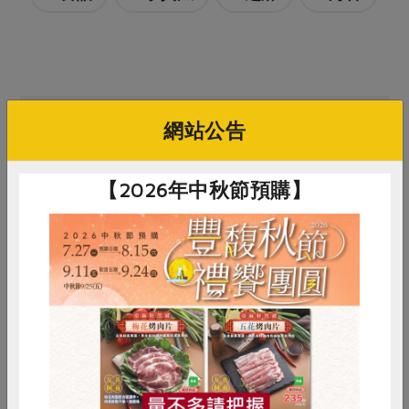
買回食材自己做
網站公告
【2026年中秋節預購】
新藻實業有限公司
麵本家食品股份有限公司
樂
惜食
RPET
食譜
減硝酸鹽
薄鹽海苔-6入
原味麵條(麵本家)-450g/包
有
雞蛋
食安
共同購買
品