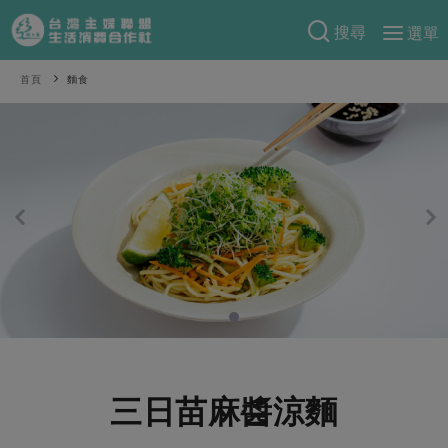
搜尋
選單
產品分類
首頁
麵食
當季蔬果
食譜料理
一籃菜
當令水果
食材
特別企畫
芽苗類
蕈菇類
米食
預購活動
綠主張
辛香料類
麵食
把最好的台灣味帶回家！
觀點文章
關於合作社
肉食
奶蛋豆・五穀
防災用品預購圓滿結束
主婦食堂
一籃菜真心話
海鮮
蛋
乳製品
認識合作社
重要公告
2026年端午節預購圓滿結束
社內大小事
合作聯合國
常備菜
豆製品
米麵雜糧
關於我們
更多預購活動
產品故事
生活提案
蔬食
合作社組織
三日苗麻醬涼麵
肉品・水產
樂齡生活
親子食育
蛋料理
當季產品
員工與求才