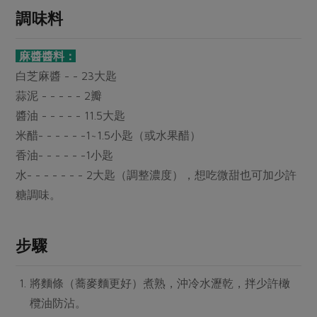
媒體報導
最新產品
調味料
節慶大餐
下載專區
優惠專區
麻醬醬料：
高麗菜海鮮煎餅
白芝麻醬 - - 23大匙
地區活動
素食專區
蒜泥 - - - - - 2瓣
社務會議
地區活動
醬油 - - - - - 11.5大匙
樂齡友善
活動報下載
米醋- - - - - -1~1.5小匙（或水果醋）
香油- - - - - -1小匙
水- - - - - - - 2大匙（調整濃度），想吃微甜也可加少許
糖調味。
步驟
將麵條（蕎麥麵更好）煮熟，沖冷水瀝乾，拌少許橄
欖油防沾。