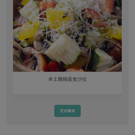
本土雜糧蔬食沙拉
更多麵食