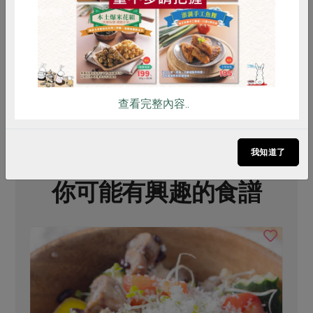
60公克/6包/袋
450克/3束
2
全素
常溫
全素
常溫
全
$200
$55
$
查看完整內容..
我知道了
你可能有興趣的食譜