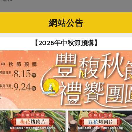
網站公告
【2026年中秋節預購】
人口味調整)
四遍後，入鍋中煮滾二十分鐘左右取出備用。
略金黃色，加入蒜頭炒香。
燉煮至肉軟爛即可（第二餐後會更入味好吃）。
五花肉條
# 五花肉
# 食譜
# 創意料理
#