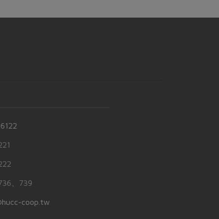
-6122
21
22
36、739
hucc-coop.tw