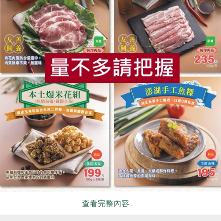
食
RPET
食譜
減硝酸鹽
雞蛋
食安
共同
你可能有興趣的食譜
查看完整內容..