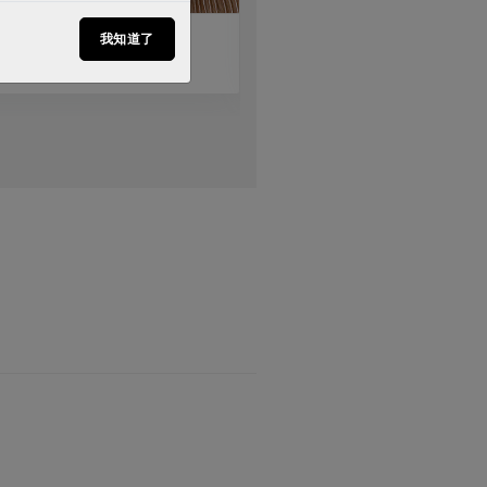
栗子燒肉
酸高麗菜火鍋
我知道了