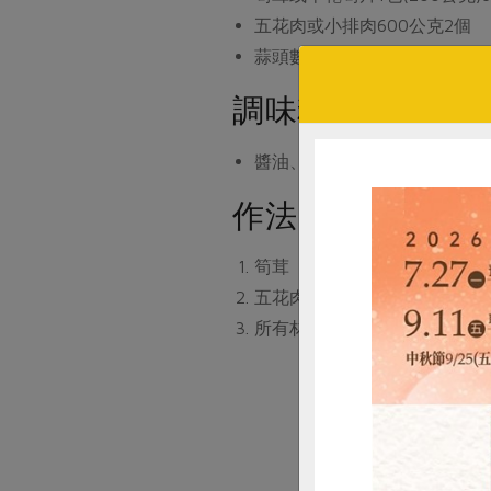
五花肉或小排肉600公克
2個
蒜頭數顆
適量
調味料
醬油、冰糖、米酒
適量(可依個
作法
筍茸（或半乾筍片）抓洗三到
五花肉切塊油炸或煸炒至表皮
所有材料、調味料放入煮鍋中
# 