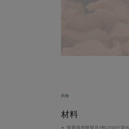
肉食
材料
筍茸或半乾筍片1包(200公克)