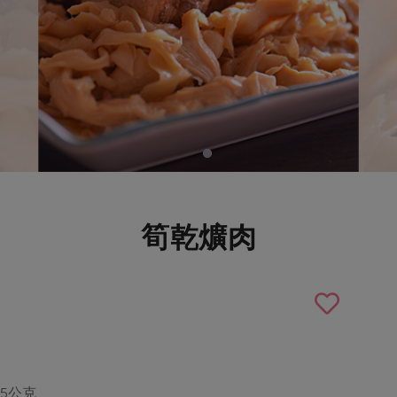
筍乾爌肉
65公克