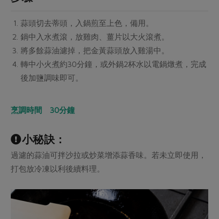
媒體報導
最新產品
節慶大餐
下載專區
蒜頭切去蒂頭，入鍋煎至上色，備用。
優惠專區
鍋中入水煮滾，放雞肉、薑片以大火滾煮。
高麗菜海鮮煎餅
將多餘蒜油濾掉，把金黃蒜頭放入雞湯中。
地區活動
素食專區
轉中小火煮約30分鐘，或外鍋2杯水以電鍋燉煮，完成
社務會議
地區活動
後加鹽調味即可。
樂齡友善
活動報下載
烹調時間 30分鐘
小秘訣：
過濾的蒜油可拌沙拉或炒菜增添蒜香味。若未立即使用，
打包放冷凍以利後續料理。