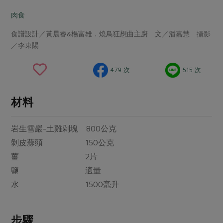
畜產肉類
水產
廚房瑜伽
傳到心坎裡，誠心又澎派
肉食
水畜加工品
料理方式
產品檢驗
合作25-經典快閃最後一週
關注議題
食譜設計／黃晨睿&楊富雄．燒鳥狂想曲主廚 文／潘嘉慧 攝影
烘焙．點心
／李東陽
自主把關
合作25-精選產品第四彈
調理食材・點心
減硝酸鹽
惜食
醬料
檢驗報告
更多當季產品
調味醬料/南北貨
烘焙
非基改運動
支持本土農糧
479 次
515 次
湯品．鍋物
硝酸鹽檢驗
休閒零嘴
沖泡飲品
廢核運動
能源議題
漬物
材料
議題活動
保健食品
減添加物
減塑減廢
涼拌沙拉
社員權益
主婦聯盟X樂齡網特約優惠案
公益金
食農教育
岩生雪巖-土雞剁塊 800公克
飲品
居家好物
合作社法規
30%rPET紅烏龍茶
更多議題
剝皮蒜頭 150公克
美妝保養
個人清潔
社務專區
2024農業發展計畫年度報告
薑 2片
主題食譜
生活者e週報
家庭清潔
織品
鹽 適量
選舉專區
更多議題活動
異國料理
水 1500毫升
日用品
圖書禮品
綠主張月刊
年菜食譜
防災用品
最新消息
傳到心坎裡，誠心又澎派
典藏閱覽室
步驟
養身食補