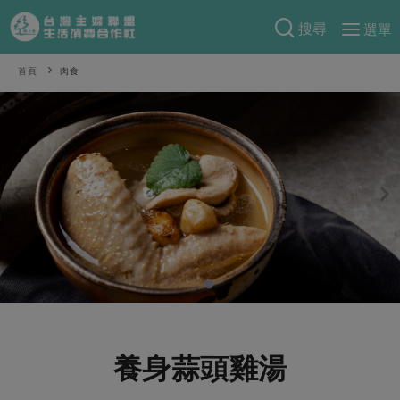
搜尋
選單
產品分類
首頁
肉食
當季蔬果
食譜料理
一籃菜
當令水果
食材
特別企畫
芽苗類
蕈菇類
米食
預購活動
綠主張
辛香料類
麵食
把最好的台灣味帶回家！
觀點文章
關於合作社
肉食
奶蛋豆・五穀
防災用品預購圓滿結束
主婦食堂
一籃菜真心話
海鮮
蛋
乳製品
認識合作社
重要公告
2026年端午節預購圓滿結束
社內大小事
合作聯合國
常備菜
豆製品
米麵雜糧
關於我們
更多預購活動
產品故事
生活提案
蔬食
合作社組織
養身蒜頭雞湯
肉品・水產
樂齡生活
親子食育
蛋料理
當季產品
員工與求才