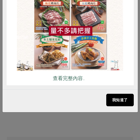
惜食
RPET
食譜
減硝酸鹽
雞蛋
食安
共同購買
原文刊登於 2023年07月230期
一日體驗！站務工作面面觀
查看完整內容..
# 食譜
# 創意料理
# 蒜頭
# 薑
我知道了
# 雞肉