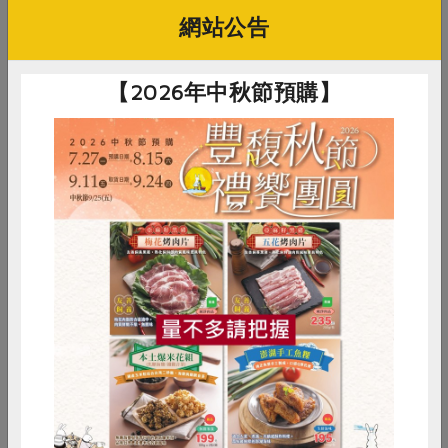
網站公告
你可能有興趣的食譜
【2026年中秋節預購】
惜食
RPET
食譜
減硝酸鹽
雞蛋
食安
共同購買