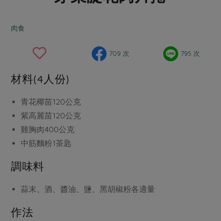
畜產肉類
水產
廚房瑜伽
傳到心坎裡，誠心又澎派
水畜加工品
料理方式
肉食
產品檢驗
合作25-經典快閃最後一週
關注議題
烘焙．點心
自主把關
合作25-精選產品第四彈
調理食材・點心
減硝酸鹽
惜食
709 次
795 次
醬料
檢驗報告
更多當季產品
調味醬料/南北貨
烘焙
非基改運動
支持本土農糧
湯品．鍋物
材料(4人份)
硝酸鹽檢驗
休閒零嘴
沖泡飲品
廢核運動
能源議題
漬物
議題活動
青花椰苗
120公克
保健食品
減添加物
減塑減廢
涼拌沙拉
紫高麗苗
120公克
社員權益
主婦聯盟X樂齡網特約優惠案
公益金
食農教育
飲品
雞胸肉
400公克
居家好物
合作社法規
30%rPET紅烏龍茶
更多議題
中筋麵粉
1茶匙
美妝保養
個人清潔
社務專區
2024農業發展計畫年度報告
主題食譜
調味料
生活者e週報
家庭清潔
織品
選舉專區
更多議題活動
異國料理
日用品
圖書禮品
蒜末、酒、醬油、鹽、黑胡椒粉
各適量
綠主張月刊
年菜食譜
防災用品
最新消息
傳到心坎裡，誠心又澎派
作法
典藏閱覽室
養身食補