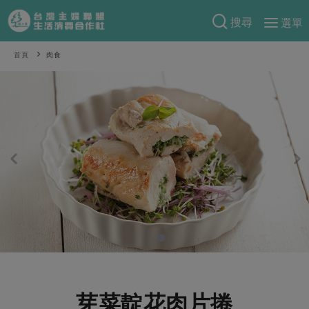
搜尋
選單
產品分類
首頁
肉食
當季蔬果
食譜料理
一籃菜
當令水果
食材
特別企畫
芽苗類
蕈菇類
米食
預購活動
綠主張
辛香料類
麵食
把最好的台灣味帶回家！
觀點文章
關於合作社
肉食
奶蛋豆・五穀
防災用品預購圓滿結束
主婦食堂
一籃菜真心話
海鮮
蛋
乳製品
認識合作社
重要公告
2026年端午節預購圓滿結束
社內大小事
合作聯合國
常備菜
豆製品
米麵雜糧
關於我們
更多預購活動
產品故事
生活提案
蔬食
合作社組織
肉品・水產
樂齡生活
親子食育
蛋料理
芽菜靛花肉片捲
當季產品
員工與求才