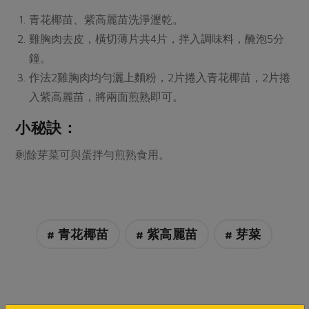
媒體報導
最新產品
節慶大餐
青花椰苗、紫高麗苗洗淨瀝乾。
下載專區
雞胸肉去皮，橫切薄片共4片，拌入調味料，醃泡5分
優惠專區
鐘。
高麗菜海鮮煎餅
地區活動
作法2雞胸肉均勻灑上麵粉，2片捲入青花椰苗，2片捲
素食專區
入紫高麗苗，將兩面煎熟即可。
社務會議
地區活動
樂齡友善
小秘訣：
活動報下載
剩餘芽菜可與蛋拌勻煎熟食用。
# 青花椰苗
# 紫高麗苗
# 芽菜