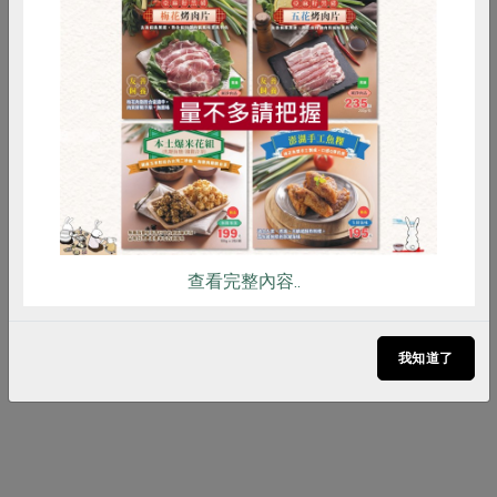
可可烤豬肋排
惜食
RPET
食譜
減硝酸鹽
雞蛋
食安
共同購買
更多肉食
文章留言
查看完整內容..
登入後進行留言
我知道了