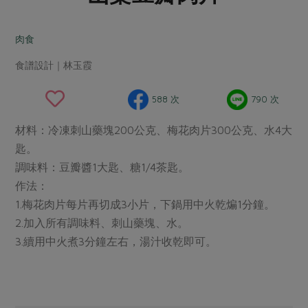
畜產肉類
水產
廚房瑜伽
合作25-經典快閃最後一週
水畜加工品
料理方式
肉食
產品檢驗
合作25-精選產品第四彈
關注議題
烘焙．點心
食譜設計｜林玉霞
自主把關
合作25-精選產品第三彈
調理食材・點心
減硝酸鹽
惜食
醬料
檢驗報告
更多當季產品
調味醬料/南北貨
烘焙
非基改運動
支持本土農糧
588 次
790 次
湯品．鍋物
硝酸鹽檢驗
休閒零嘴
沖泡飲品
廢核運動
能源議題
漬物
材料：冷凍刺山藥塊200公克、梅花肉片300公克、水4大
議題活動
保健食品
減添加物
減塑減廢
匙。
涼拌沙拉
社員權益
主婦聯盟X樂齡網特約優惠案
調味料：豆瓣醬1大匙、糖1/4茶匙。
公益金
食農教育
飲品
居家好物
作法：
合作社法規
30%rPET紅烏龍茶
更多議題
1.梅花肉片每片再切成3小片，下鍋用中火乾煸1分鐘。
美妝保養
個人清潔
社務專區
2024農業發展計畫年度報告
2.加入所有調味料、刺山藥塊、水。
主題食譜
生活者e週報
家庭清潔
織品
選舉專區
更多議題活動
3.續用中火煮3分鐘左右，湯汁收乾即可。
異國料理
日用品
圖書禮品
綠主張月刊
年菜食譜
防災用品
最新消息
把最好的台灣味帶回家！
典藏閱覽室
養身食補