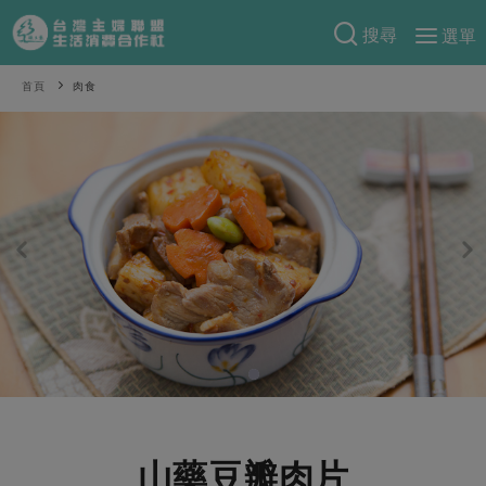
搜尋
選單
產品分類
首頁
肉食
當季蔬果
食譜料理
一籃菜
當令水果
食材
特別企畫
芽苗類
蕈菇類
米食
預購活動
綠主張
辛香料類
麵食
把最好的台灣味帶回家！
觀點文章
關於合作社
肉食
奶蛋豆・五穀
防災用品預購圓滿結束
主婦食堂
一籃菜真心話
海鮮
蛋
乳製品
認識合作社
重要公告
2026年端午節預購圓滿結束
社內大小事
合作聯合國
常備菜
豆製品
米麵雜糧
關於我們
更多預購活動
產品故事
生活提案
蔬食
合作社組織
肉品・水產
樂齡生活
親子食育
蛋料理
山藥豆瓣肉片
當季產品
員工與求才