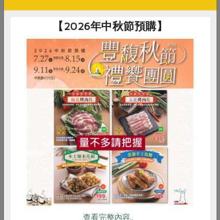
【2026年中秋節預購】
惜食
RPET
食譜
減硝酸鹽
雞蛋
食安
共同購買
雙味司康
查看完整內容..