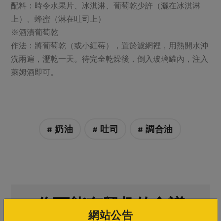
媒體報導
配料：時令水果片、冰淇淋、葡萄乾少許（灑在冰淇淋
最新產品
節慶大餐
上）、蜂蜜（淋在吐司上）
下載專區
※酒漬葡萄乾
優惠專區
作法：將葡萄乾（或小紅莓），置於濾網裡，用熱開水沖
高麗菜海鮮煎餅
地區活動
素食專區
洗兩遍，瀝乾一天。待完全乾燥後，倒入玻璃罐內，注入
社務會議
地區活動
萊姆酒即可。
樂齡友善
活動報下載
# 奶油
# 吐司
# 調合油
你可能有興趣的食譜
網站公告