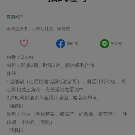
畜產肉類
水產
廚房瑜伽
傳到心坎裡，誠心又澎派
水畜加工品
料理方式
異國料理
產品檢驗
合作25-經典快閃最後一週
關注議題
烘焙．點心
食譜提供者：士林站社員 陳麗秀
自主把關
合作25-精選產品第四彈
調理食材・點心
減硝酸鹽
惜食
醬料
檢驗報告
更多當季產品
調味醬料/南北貨
烘焙
非基改運動
支持本土農糧
836 次
912 次
湯品．鍋物
硝酸鹽檢驗
休閒零嘴
沖泡飲品
廢核運動
能源議題
漬物
份量：2人份
議題活動
保健食品
減添加物
減塑減廢
材料：雞蛋2顆、吐司2片、奶油或調合油
涼拌沙拉
社員權益
主婦聯盟X樂齡網特約優惠案
作法：
公益金
食農教育
飲品
居家好物
1.起油鍋（使用奶油或調合油皆可），將蛋汁打勻後，將
合作社法規
30%rPET紅烏龍茶
更多議題
吐司切成三角狀，充份浸泡在蛋液中。
美妝保養
個人清潔
社務專區
2024農業發展計畫年度報告
2.將吐司以溫火煎至蛋汁凝固，略著色即可。
主題食譜
生活者e週報
家庭清潔
織品
選舉專區
更多議題活動
《鹹味》
異國料理
日用品
圖書禮品
配料：沙拉（各類芽菜，或萵苣、紅蘿蔔、番茄等）、沙
綠主張月刊
年菜食譜
拉醬、小熱狗（煎熟）
防災用品
最新消息
傳到心坎裡，誠心又澎派
《甜味》
典藏閱覽室
養身食補