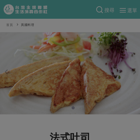
搜尋
選單
產品分類
首頁
異國料理
當季蔬果
食譜料理
一籃菜
當令水果
食材
特別企畫
芽苗類
蕈菇類
米食
預購活動
綠主張
辛香料類
麵食
把最好的台灣味帶回家！
觀點文章
關於合作社
肉食
奶蛋豆・五穀
防災用品預購圓滿結束
主婦食堂
一籃菜真心話
海鮮
蛋
乳製品
認識合作社
重要公告
2026年端午節預購圓滿結束
社內大小事
合作聯合國
常備菜
豆製品
米麵雜糧
關於我們
更多預購活動
產品故事
生活提案
蔬食
合作社組織
肉品・水產
樂齡生活
親子食育
蛋料理
法式吐司
當季產品
員工與求才